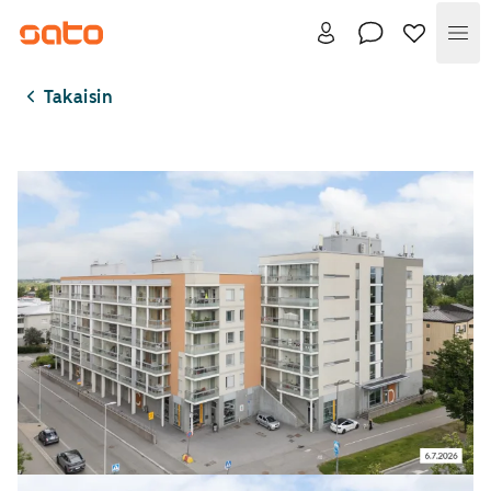
Val
Takaisin