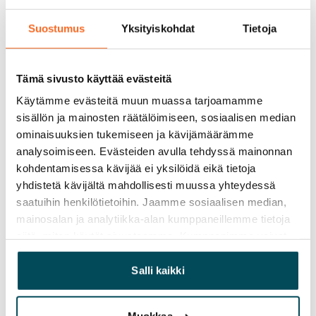
Suostumus
Yksityiskohdat
Tietoja
Tämä sivusto käyttää evästeitä
Käytämme evästeitä muun muassa tarjoamamme
sisällön ja mainosten räätälöimiseen, sosiaalisen median
ominaisuuksien tukemiseen ja kävijämäärämme
analysoimiseen. Evästeiden avulla tehdyssä mainonnan
kohdentamisessa kävijää ei yksilöidä eikä tietoja
yhdistetä kävijältä mahdollisesti muussa yhteydessä
saatuihin henkilötietoihin. Jaamme sosiaalisen median,
mainosalan ja analytiikka-alan kumppaneillemme tietoja
siitä, miten käytät sivustoamme. Kumppanimme voivat
yhdistää näitä tietoja muihin tietoihin, joita olet antanut
heille tai joita on kerätty, kun olet käyttänyt heidän
Salli kaikki
palvelujaan.