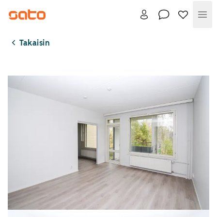
Val
Takaisin