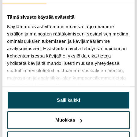
Tämä sivusto käyttää evästeitä
Käytämme evästeitä muun muassa tarjoamamme
sisällön ja mainosten räätälöimiseen, sosiaalisen median
ominaisuuksien tukemiseen ja kävijämäärämme
analysoimiseen. Evästeiden avulla tehdyssä mainonnan
kohdentamisessa kävijää ei yksilöidä eikä tietoja
yhdistetä kävijältä mahdollisesti muussa yhteydessä
saatuihin henkilötietoihin. Jaamme sosiaalisen median,
mainosalan ja analytiikka-alan kumppaneillemme tietoja
siitä, miten käytät sivustoamme. Kumppanimme voivat
yhdistää näitä tietoja muihin tietoihin, joita olet antanut
heille tai joita on kerätty, kun olet käyttänyt heidän
Salli kaikki
palvelujaan.
Muokkaa