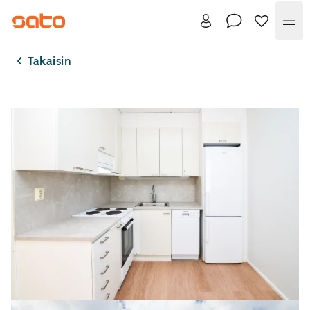
Val
Takaisin