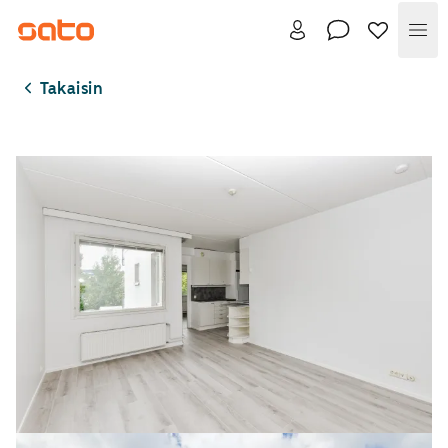
Val
Takaisin