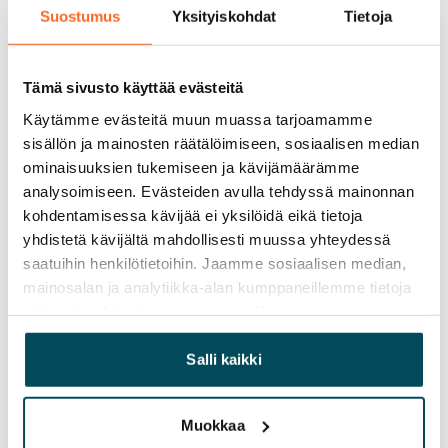
Suostumus
Yksityiskohdat
Tietoja
Tämä sivusto käyttää evästeitä
Käytämme evästeitä muun muassa tarjoamamme
sisällön ja mainosten räätälöimiseen, sosiaalisen median
ominaisuuksien tukemiseen ja kävijämäärämme
analysoimiseen. Evästeiden avulla tehdyssä mainonnan
kohdentamisessa kävijää ei yksilöidä eikä tietoja
yhdistetä kävijältä mahdollisesti muussa yhteydessä
saatuihin henkilötietoihin. Jaamme sosiaalisen median,
mainosalan ja analytiikka-alan kumppaneillemme tietoja
siitä, miten käytät sivustoamme. Kumppanimme voivat
yhdistää näitä tietoja muihin tietoihin, joita olet antanut
heille tai joita on kerätty, kun olet käyttänyt heidän
Salli kaikki
palvelujaan.
Muokkaa