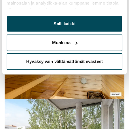
mainosalan ja analytiikka-alan kumppaneillemme tietoja
siitä, miten käytät sivustoamme. Kumppanimme voivat
yhdistää näitä tietoja muihin tietoihin, joita olet antanut
heille tai joita on kerätty, kun olet käyttänyt heidän
Salli kaikki
palvelujaan.
Muokkaa
Hyväksy vain välttämättömät evästeet