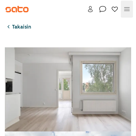
Val
Takaisin