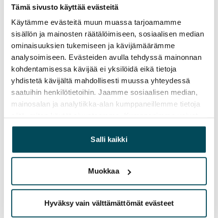
Tämä sivusto käyttää evästeitä
Käytämme evästeitä muun muassa tarjoamamme
sisällön ja mainosten räätälöimiseen, sosiaalisen median
ominaisuuksien tukemiseen ja kävijämäärämme
analysoimiseen. Evästeiden avulla tehdyssä mainonnan
kohdentamisessa kävijää ei yksilöidä eikä tietoja
yhdistetä kävijältä mahdollisesti muussa yhteydessä
saatuihin henkilötietoihin. Jaamme sosiaalisen median,
mainosalan ja analytiikka-alan kumppaneillemme tietoja
siitä, miten käytät sivustoamme. Kumppanimme voivat
yhdistää näitä tietoja muihin tietoihin, joita olet antanut
heille tai joita on kerätty, kun olet käyttänyt heidän
Salli kaikki
palvelujaan.
Muokkaa
Hyväksy vain välttämättömät evästeet