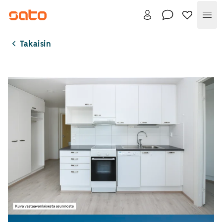
Val
Takaisin