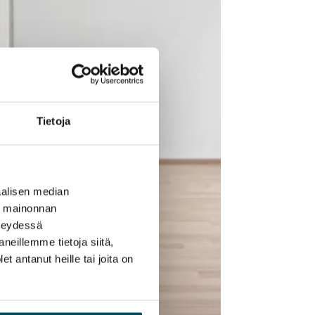
Tietoja
alisen median
ä mainonnan
hteydessä
neillemme tietoja siitä,
 antanut heille tai joita on