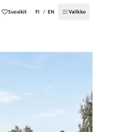
/
Suosikit
FI
EN
Valikko