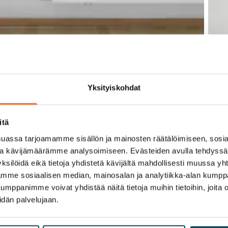
Yksityiskohdat
itä
assa tarjoamamme sisällön ja mainosten räätälöimiseen, sosia
ja kävijämäärämme analysoimiseen. Evästeiden avulla tehdyss
ksilöidä eikä tietoja yhdistetä kävijältä mahdollisesti muussa y
aamme sosiaalisen median, mainosalan ja analytiikka-alan kumppa
panimme voivat yhdistää näitä tietoja muihin tietoihin, joita olet
idän palvelujaan.