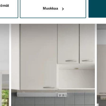
ttömät
Muokkaa