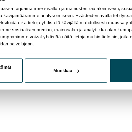
assa tarjoamamme sisällön ja mainosten räätälöimiseen, sosia
ja kävijämäärämme analysoimiseen. Evästeiden avulla tehdyss
ksilöidä eikä tietoja yhdistetä kävijältä mahdollisesti muussa y
aamme sosiaalisen median, mainosalan ja analytiikka-alan kumppa
panimme voivat yhdistää näitä tietoja muihin tietoihin, joita olet
idän palvelujaan.
ttömät
Muokkaa