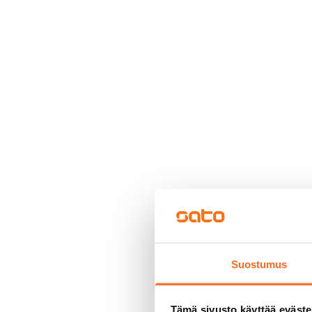
Suostumus
Tämä sivusto käyttää eväste