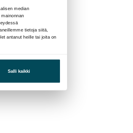
alisen median
ä mainonnan
hteydessä
neillemme tietoja siitä,
 antanut heille tai joita on
Salli kaikki