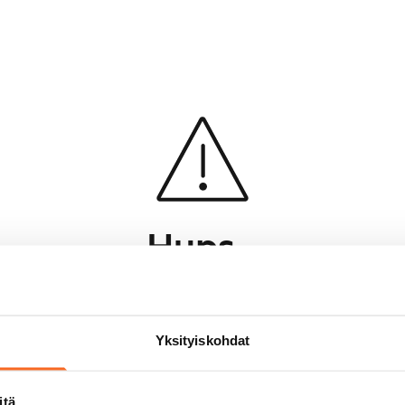
Hups...
Jotakin meni pieleen sivun lataamisessa
Palaa edelliselle sivulle
Yksityiskohdat
itä