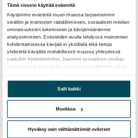
SATOkodeissa viihtyy lähes 50 000 asukasta. Koti
Tämä sivusto käyttää evästeitä
vuonna 2020 on yhä suurten tunteiden aihe samalla
Käytämme evästeitä muun muassa tarjoamamme
lailla kuin se oli 80 vuotta sitten.
sisällön ja mainosten räätälöimiseen, sosiaalisen median
ominaisuuksien tukemiseen ja kävijämäärämme
Tutustu tarinaamme »
analysoimiseen. Evästeiden avulla tehdyssä mainonnan
kohdentamisessa kävijää ei yksilöidä eikä tietoja
Tällä hetkellä SATO on yksi Suomen suurimmista
yhdistetä kävijältä mahdollisesti muussa yhteydessä
vuokranantajista. Meillä on 26 000 SATOkotia, joissa
saatuihin henkilötietoihin. Jaamme sosiaalisen median,
asukkaidemme on turvallista ja huoletonta asua.
mainosalan ja analytiikka-alan kumppaneillemme tietoja
siitä, miten käytät sivustoamme. Kumppanimme voivat
yhdistää näitä tietoja muihin tietoihin, joita olet antanut
heille tai joita on kerätty, kun olet käyttänyt heidän
Hyväntekeväisyydellä meidän juhlastamme muiden
Salli kaikki
juhla
palvelujaan.
Tämän vuoden poikkeuksellisissa oloissa päätimme
Muokkaa
päästää irti perinteisestä juhlimisen ajatuksesta ja
tehdä syntymäpäivän kunniaksi toisenlaisia tekoja.
Hyväksy vain välttämättömät evästeet
Keväällä jaoimme ruokalahjakortteja koronapinteessä