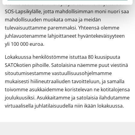
oleville asukkaillemme. Syksyllä teemme lahjoituksen
SOS-Lapsikylälle, jotta mahdollisimman moni nuori saa
mahdollisuuden muokata omaa ja meidän
tulevaisuuttamme paremmaksi. Yhteensä olemme
juhlavuotenamme lahjoittaneet hyväntekeväisyyteen
yli 100 000 euroa.
Lokakuussa henkilöstömme istuttaa 80 kuusipuuta
SATOkotien pihoille. Satolaisina näemme puut viestinä
sitoutumisestamme vastuullisuusohjelmamme
mukaisesti hiilineutraaliuden tavoitteluun, ja samalla
toivomme asukkaidemme koristelevan ne kotitalojensa
joulukuusiksi. Asukkaitamme ja satolaisia ilahdutamme
virtuaalisella juhlatilaisuudella niin ikään lokakuussa.