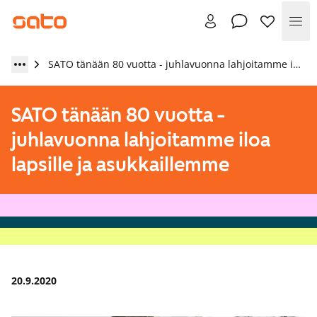
Val
SATO tänään 80 vuotta - juhlavuonna lahjoitamme iloa lapsille ja asukkaillemme
SATO tänään 80 vuotta -
juhlavuonna lahjoitamme iloa
lapsille ja asukkaillemme
20.9.2020