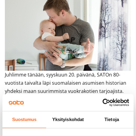
Juhlimme tänään, syyskuun 20. päivänä, SATOn 80-
vuotista taivalta läpi suomalaisen asumisen historian
yhdeksi maan suurimmista vuokrakotien tarjoajista.
Aloitimme taipaleen rakennuttamalla koteja sodasta
palaaville ja heidän perheilleen aikana, jolloin uusia
koteja tarvittiin maahan peräti puoli miljoonaa. Viime
Suostumus
Yksityiskohdat
Tietoja
vuosisadan lopulla muutimme suuntaa
rakennuttajasta vuokrakotien tarjoajaksi, ja nyt