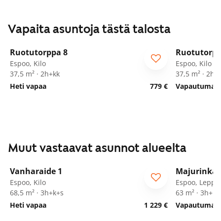
Vapaita asuntoja tästä talosta
1
/
19
Ruotutorppa 8
Ruotutorpp
ARA
ARA
Espoo, Kilo
Espoo, Kilo
37,5 m² · 2h+kk
37,5 m² · 2h+
Heti vapaa
779 €
Vapautumassa
Muut vastaavat asunnot alueelta
1
/
22
Vanharaide 1
Majurinkat
Espoo, Kilo
Espoo, Leppä
68,5 m² · 3h+k+s
63 m² · 3h+kt
Heti vapaa
1 229 €
Vapautumassa