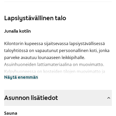
Lapsiystävällinen talo
Junalla kotiin
Kilontorin kupeessa sijaitsevassa lapsiystävällisessä
taloyhtiössä on vapautunut persoonallinen koti, jonka
parveke avautuu lounaaseen leikkipihalle.
Asuinhuoneiden lattiamateriaalina on muovimatto.
Kylpyhuoneessa on kosteiden tilojen muovimatto ja
Näytä enemmän
kaakeloidut seinät.
Keittiössä on jää-pakastinkaappi ja nelilevyinen
sähköliesi.
Asunnon lisätiedot
Tämä on valtion tukema Varke-asunto (entinen ARA),
Sauna
jossa asukasvalinta perustuu asunnon tarpeen