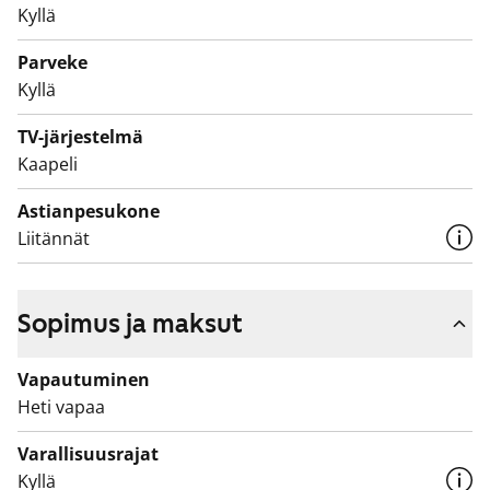
Kyllä
kiireellisyyteen, hakijoiden tuloihin ja varallisuuteen,
sekä asunnon tarpeen syyhyn.
Parveke
Kyllä
TV-järjestelmä
Kaapeli
Astianpesukone
Liitännät
Sopimus ja maksut
Vapautuminen
Heti vapaa
Varallisuusrajat
Kyllä