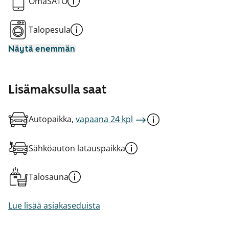
OmaSATO
Talopesula
Näytä enemmän
Lisämaksulla saat
Autopaikka,
vapaana 24 kpl
Sähköauton latauspaikka
Talosauna
Lue lisää asiakaseduista