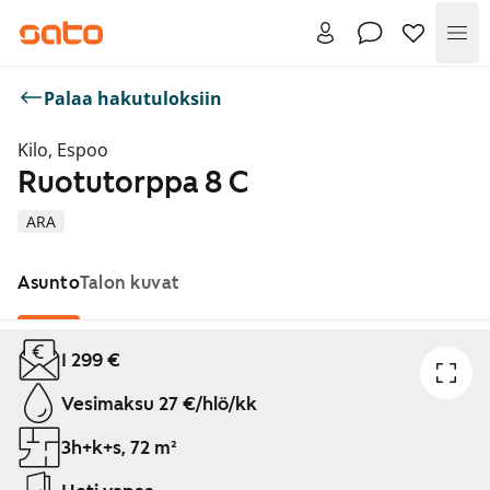
Val
Palaa hakutuloksiin
Kilo, Espoo
Ruotutorppa 8 C
ARA
Asunto
Talon kuvat
Näytetään dia 1 / 1
1 299 €
Vesimaksu 27 €/hlö/kk
3h+k+s, 72 m²