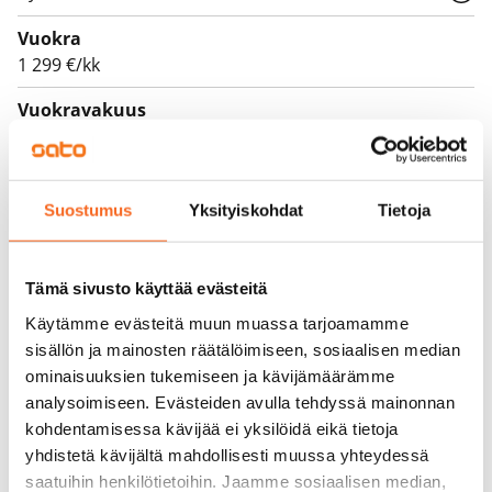
Vuokra
1 299 €/kk
Vuokravakuus
0 €
Vuokrasopimus
Toistaiseksi voimassa oleva, minimi asumisaika
Suostumus
Yksityiskohdat
Tietoja
12 kk
Irtisanomis­mahdollisuus
Tämä sivusto käyttää evästeitä
12 kk vuokrasopimuksesta tai sopimussakolla
Käytämme evästeitä muun muassa tarjoamamme
aiemmin
sisällön ja mainosten räätälöimiseen, sosiaalisen median
ominaisuuksien tukemiseen ja kävijämäärämme
Kotivakuutus
analysoimiseen. Evästeiden avulla tehdyssä mainonnan
Pakollinen, ei sisälly vuokraan
kohdentamisessa kävijää ei yksilöidä eikä tietoja
yhdistetä kävijältä mahdollisesti muussa yhteydessä
Vesimaksu
saatuihin henkilötietoihin. Jaamme sosiaalisen median,