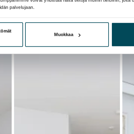
idän palvelujaan.
ttömät
Muokkaa