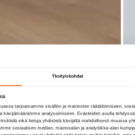
Yksityiskohdat
itä
assa tarjoamamme sisällön ja mainosten räätälöimiseen, sosia
ja kävijämäärämme analysoimiseen. Evästeiden avulla tehdyss
ksilöidä eikä tietoja yhdistetä kävijältä mahdollisesti muussa y
aamme sosiaalisen median, mainosalan ja analytiikka-alan kumppa
panimme voivat yhdistää näitä tietoja muihin tietoihin, joita olet