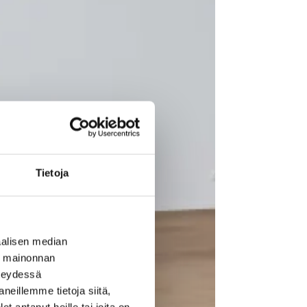
Tietoja
alisen median
ä mainonnan
hteydessä
neillemme tietoja siitä,
 antanut heille tai joita on