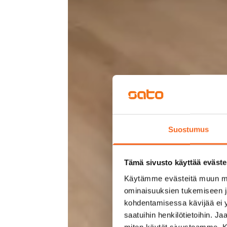
Suostumus
Tämä sivusto käyttää eväste
Käytämme evästeitä muun mu
ominaisuuksien tukemiseen 
kohdentamisessa kävijää ei y
saatuihin henkilötietoihin. J
miten käytät sivustoamme. Kump