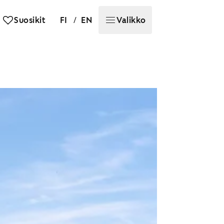
/
Suosikit
FI
EN
Valikko