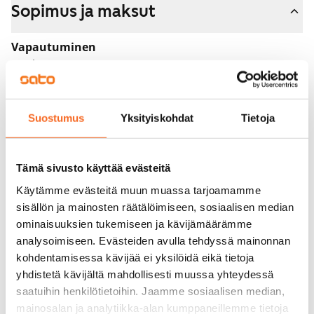
Sopimus ja maksut
Vapautuminen
Vuokrattu
Varallisuusrajat
Kyllä
Suostumus
Yksityiskohdat
Tietoja
Vuokra
Tämä sivusto käyttää evästeitä
Vuokravakuus
0 €
Käytämme evästeitä muun muassa tarjoamamme
sisällön ja mainosten räätälöimiseen, sosiaalisen median
Kotivakuutus
ominaisuuksien tukemiseen ja kävijämäärämme
Pakollinen, ei sisälly vuokraan
analysoimiseen. Evästeiden avulla tehdyssä mainonnan
kohdentamisessa kävijää ei yksilöidä eikä tietoja
Vesimaksu
yhdistetä kävijältä mahdollisesti muussa yhteydessä
27 €/hlö/kk
saatuihin henkilötietoihin. Jaamme sosiaalisen median,
mainosalan ja analytiikka-alan kumppaneillemme tietoja