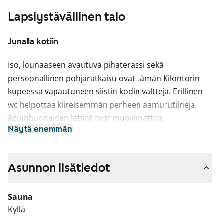
Lapsiystävällinen talo
Junalla kotiin
Iso, lounaaseen avautuva pihaterassi sekä
persoonallinen pohjaratkaisu ovat tämän Kilontorin
kupeessa vapautuneen siistin kodin valtteja. Erillinen
wc helpottaa kiireisemmän perheen aamurutiineja.
Asuinhuoneiden lattiat ovat muovimattoa.
Näytä enemmän
Kylpyhuoneen lattiassa on kosteiden tilojen
muovimatto ja seinät on kaakeloitu.
Keittiössä on jää-pakastinkaappi ja pakastin.
Asunnon lisätiedot
Tämä on valtion tukema Varke-asunto (entinen ARA),
Sauna
jossa asukasvalinta perustuu asunnon tarpeen
Kyllä
kiireellisyyteen, hakijoiden tuloihin ja varallisuuteen,