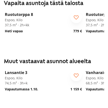
Vapaita asuntoja tästä talosta
1
/
19
Ruotutorppa 8
Ruotutorpp
ARA
ARA
Espoo, Kilo
Espoo, Kilo
37,5 m² · 2h+kk
37,5 m² · 2h+
Heti vapaa
779 €
Vapautumassa
Muut vastaavat asunnot alueelta
1
/
28
Lansantie 3
Vanharaide
Espoo, Kilo
Espoo, Kilo
74,5 m² · 3h+k
68,5 m² · 3h+
Vapautumassa 1.10.
1 159 €
Vapautumassa