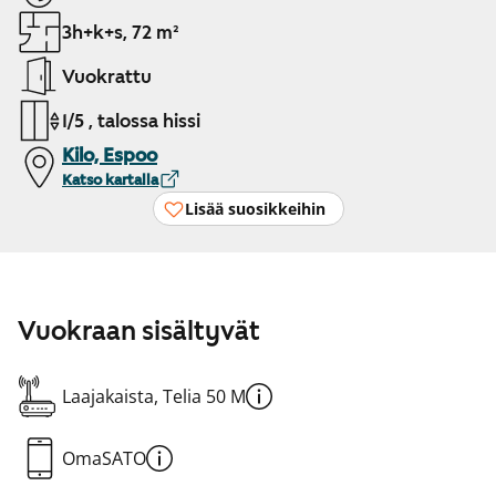
3h+k+s, 72 m²
Vuokrattu
1/5 , talossa hissi
Kilo, Espoo
Katso kartalla
Lisää suosikkeihin
Vuokraan sisältyvät
Laajakaista, Telia 50 M
OmaSATO