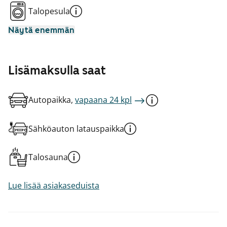
Talopesula
Näytä enemmän
Lisämaksulla saat
Autopaikka,
vapaana 24 kpl
Sähköauton latauspaikka
Talosauna
Lue lisää asiakaseduista