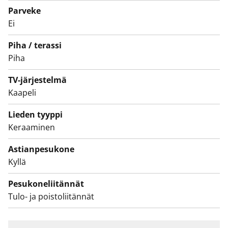
sekä asunnon tarpeen syyhyn.
Parveke
Ei
Piha / terassi
Piha
TV-järjestelmä
Kaapeli
Lieden tyyppi
Keraaminen
Astianpesukone
Kyllä
Pesukoneliitännät
Tulo- ja poistoliitännät