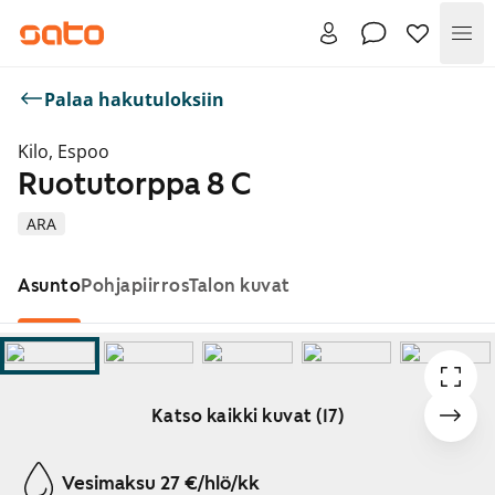
Val
Palaa hakutuloksiin
Kilo, Espoo
Ruotutorppa 8 C
ARA
Asunto
Pohjapiirros
Talon kuvat
Katso kaikki kuvat (17)
Näytetään dia 1 / 17
Vesimaksu 27 €/hlö/kk