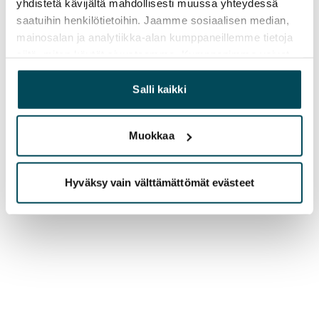
yhdistetä kävijältä mahdollisesti muussa yhteydessä
saatuihin henkilötietoihin. Jaamme sosiaalisen median,
mainosalan ja analytiikka-alan kumppaneillemme tietoja
siitä, miten käytät sivustoamme. Kumppanimme voivat
yhdistää näitä tietoja muihin tietoihin, joita olet antanut
heille tai joita on kerätty, kun olet käyttänyt heidän
Salli kaikki
palvelujaan.
Muokkaa
Hyväksy vain välttämättömät evästeet