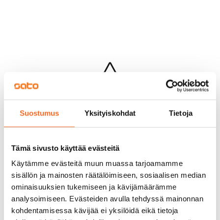
Hups...
Suostumus
Yksityiskohdat
Tietoja
Jotakin meni pieleen sivun lataamisessa
Palaa edelliselle sivulle
Tämä sivusto käyttää evästeitä
Käytämme evästeitä muun muassa tarjoamamme
sisällön ja mainosten räätälöimiseen, sosiaalisen median
ominaisuuksien tukemiseen ja kävijämäärämme
analysoimiseen. Evästeiden avulla tehdyssä mainonnan
kohdentamisessa kävijää ei yksilöidä eikä tietoja