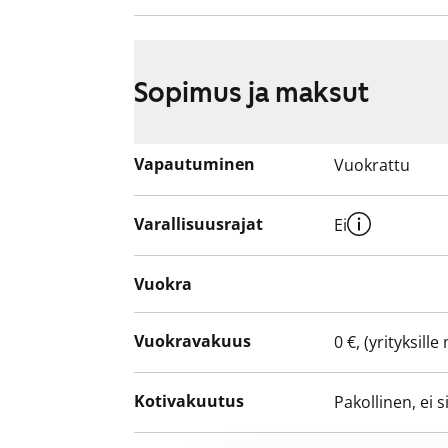
Urakoitsija tiedottaa tarkemmin kunkin a
toimenpiteistä suoraan asukkaille.
Sopimus ja maksut
Vapautuminen
Vuokrattu
Varallisuusrajat
Ei
Vuokra
Vuokravakuus
0 €, (yrityksill
Kotivakuutus
Pakollinen, ei 