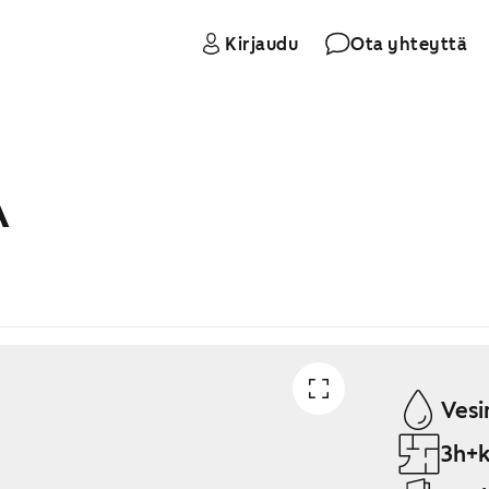
Kirjaudu
Ota yhteyttä
A
Vesi
3h+k