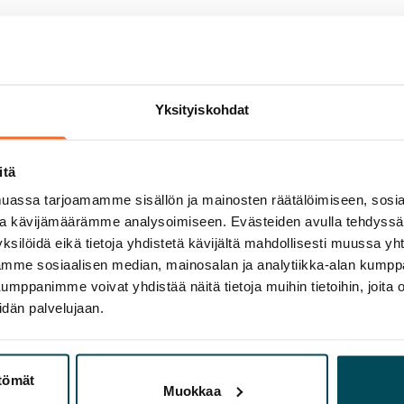
olmii itse sähkösopimuksen.
Yksityiskohdat
itä
assa tarjoamamme sisällön ja mainosten räätälöimiseen, sosia
ja kävijämäärämme analysoimiseen. Evästeiden avulla tehdyss
ksilöidä eikä tietoja yhdistetä kävijältä mahdollisesti muussa y
aamme sosiaalisen median, mainosalan ja analytiikka-alan kumppa
panimme voivat yhdistää näitä tietoja muihin tietoihin, joita olet
idän palvelujaan.
artta
ttömät
Muokkaa