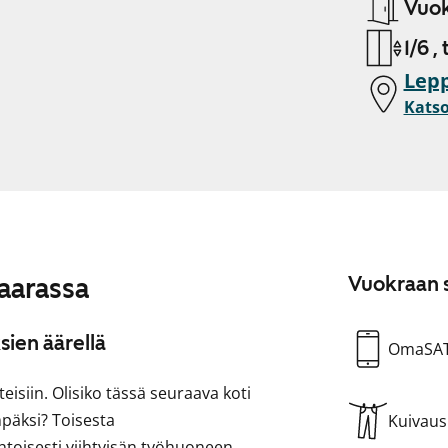
Vuok
1/6 ,
Lepp
Katso
aarassa
Vuokraan s
sien äärellä
OmaSA
isiin. Olisiko tässä seuraava koti
päksi? Toisesta
Kuivau
toisesti viihtyisän työhuoneen.