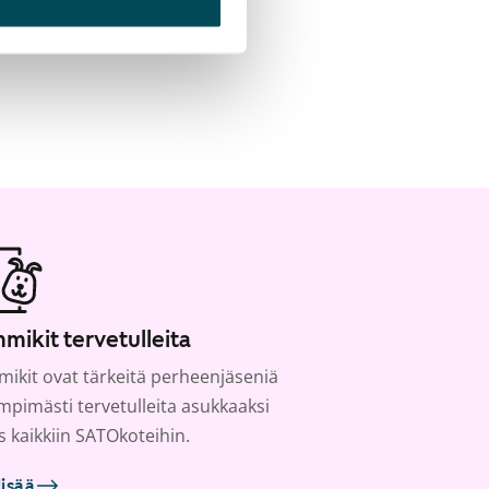
mikit tervetulleita
ikit ovat tärkeitä perheenjäseniä
ämpimästi tervetulleita asukkaaksi
s kaikkiin SATOkoteihin.
lisää