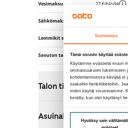
Vesimaksu
27 €/hlö/kk
Sähkömaksu
Vuokralainen s
Suostumus
Lemmikit sallittu
Kyllä
Tämä sivusto käyttää eväste
Savuton talo
Ei
Käytämme evästeitä muun mu
ominaisuuksien tukemiseen 
kohdentamisessa kävijää ei y
Talon tiedot
saatuihin henkilötietoihin. J
miten käytät sivustoamme. Kump
kerätty, kun olet käyttänyt he
Asuinalueen esittely ja k
Hyväksy vain välttämä
evästeet