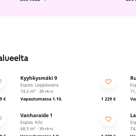
alueelta
1
/
28
Kyyhkysmäki 9
Ru
Espoo, Leppävaara
Es
74,5 m² · 3h+k+s
71
9 €
Vapautumassa 1.10.
1 229 €
Va
1
/
27
Vanharaide 1
La
Espoo, Kilo
Es
68,5 m² · 3h+k+s
74