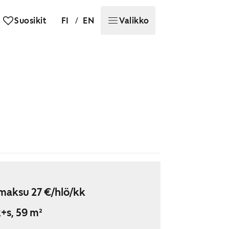
/
Suosikit
FI
EN
Valikko
maksu 27 €/hlö/kk
+s, 59 m²