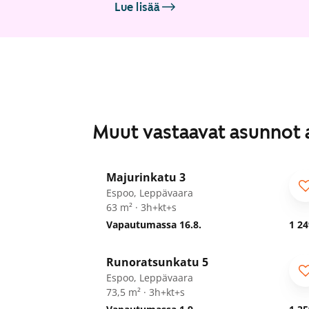
Lue lisää
Muut vastaavat asunnot 
1
/
25
Majurinkatu 3
Espoo, Leppävaara
63 m² · 3h+kt+s
Vapautumassa 16.8.
1 24
1
/
42
Runoratsunkatu 5
Espoo, Leppävaara
73,5 m² · 3h+kt+s