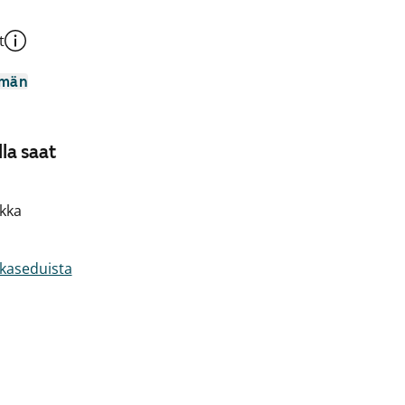
t
mmän
la saat
kka
akaseduista