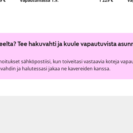
9 €
Vapautumassa 1.9.
1 229 €
Va
lueelta? Tee hakuvahti ja kuule vapautuvista asun
lmoitukset sähköpostiisi, kun toiveitasi vastaavia koteja vapa
ahdin ja halutessasi jakaa ne kavereiden kanssa.