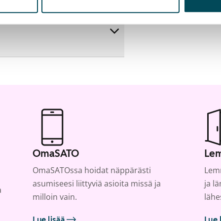
OmaSATO
Lem
OmaSATOssa hoidat näppärästi
Lemm
asumiseesi liittyviä asioita missä ja
ja l
a
milloin vain.
lähe
Lue lisää
Lue 