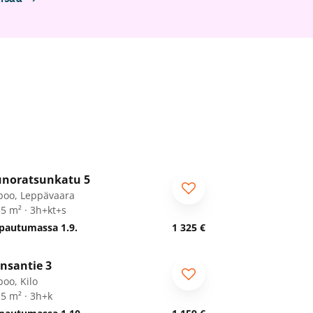
1
/
43
noratsunkatu 5
poo, Leppävaara
,5 m² · 3h+kt+s
pautumassa 1.9.
1 325 €
1
/
28
nsantie 3
poo, Kilo
,5 m² · 3h+k