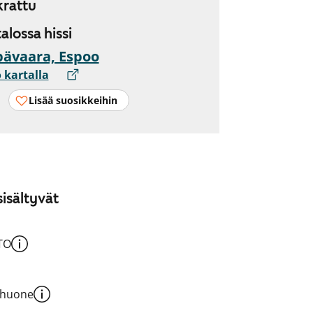
rattu
 talossa hissi
ävaara, Espoo
 kartalla
Lisää suosikkeihin
isältyvät
TO
shuone