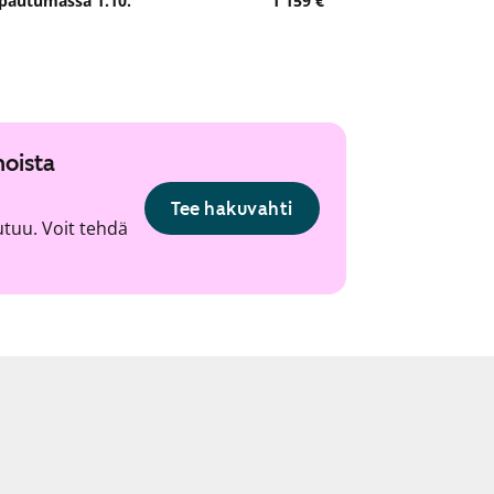
pautumassa 1.10.
1 159 €
noista
Tee hakuvahti
utuu. Voit tehdä