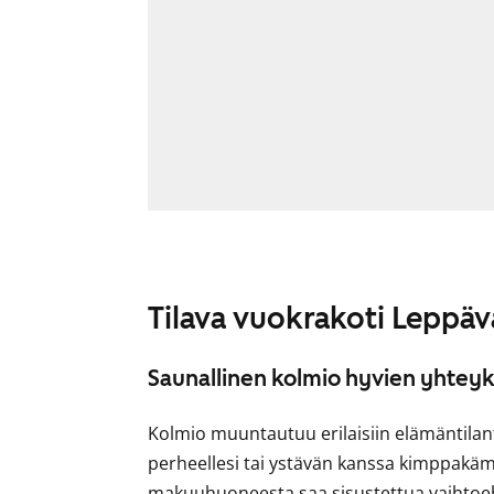
Tilava vuokrakoti Leppäv
Saunallinen kolmio hyvien yhteyk
Kolmio muuntautuu erilaisiin elämäntilante
perheellesi tai ystävän kanssa kimppakäm
makuuhuoneesta saa sisustettua vaihtoeh