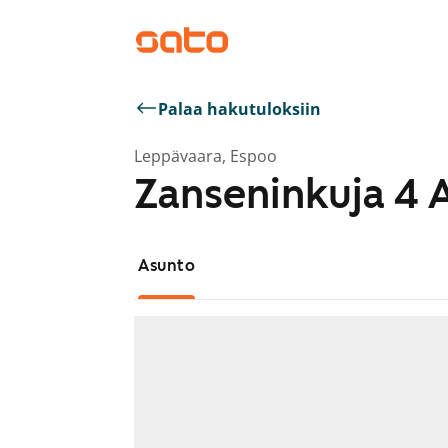
Palaa hakutuloksiin
Leppävaara, Espoo
Zanseninkuja 4 
Asunto
Näytetään dia 1 / 1