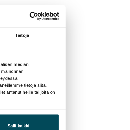
Tietoja
alisen median
ä mainonnan
hteydessä
neillemme tietoja siitä,
 antanut heille tai joita on
Salli kaikki