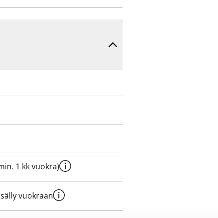
sunnon aikatauluista ja
e min. 1 kk vuokra)
sisälly vuokraan