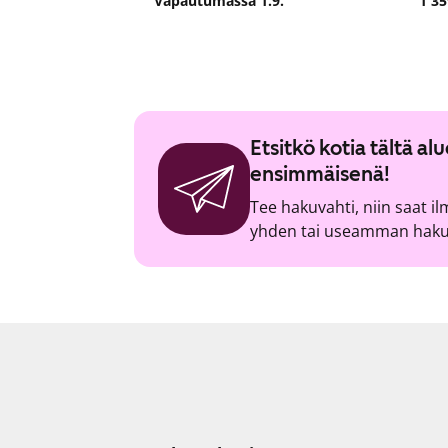
Vapautumassa 1.9.
1 35
Etsitkö kotia tältä a
ensimmäisenä!
Tee hakuvahti, niin saat i
yhden tai useamman hakuv