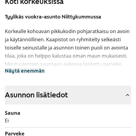
Koti korkeuksissa
Tyylikäs vuokra-asunto Niittykummussa
Korkealle kohoavan pikkukodin pohjaratkaisu on avoin
ja käytännöllinen. Kaapistot on ryhmitelty selkeästi
toiselle seinustalle ja asunnon toinen puoli on avointa
tilaa, joka on helppo kalustaa oman maun mukaisesti.
Merituulentien suuntaan aukeava lasitettu parveke
Näytä enemmän
sopii niin ruukkupuutarhurin keitaaksi kuin leppoisaksi
kahvittelupaikaksi.
Asuintilojen lattiat ovat kodikkaasti tammen sävyistä
Asunnon lisätiedot
laminaattia. Makuuhuoneissa on valkoiset komerot ja
eteisen liukuovikaapistoissa on peiliovet. Keittiössä
Sauna
kaapistojen ovet ovat raikkaan valkoiset ja ylä- ja
Ei
alakaappien välinen tila on laatoitettu vaalean
Parveke
vihertävillä laatoilla. Työtaso on puhtaan valkoista