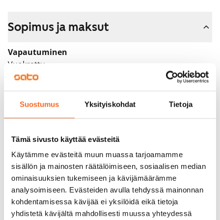
Sopimus ja maksut
Vapautuminen
Vuokrattu
Varallisuusrajat
Ei
Suostumus
Yksityiskohdat
Tietoja
Vuokra
Vuokravakuus
Tämä sivusto käyttää evästeitä
0 €, (yrityksille min. 1 kk vuokra)
Käytämme evästeitä muun muassa tarjoamamme
sisällön ja mainosten räätälöimiseen, sosiaalisen median
Kotivakuutus
ominaisuuksien tukemiseen ja kävijämäärämme
Pakollinen, ei sisälly vuokraan
analysoimiseen. Evästeiden avulla tehdyssä mainonnan
kohdentamisessa kävijää ei yksilöidä eikä tietoja
Vesimaksu
yhdistetä kävijältä mahdollisesti muussa yhteydessä
27 €/hlö/kk