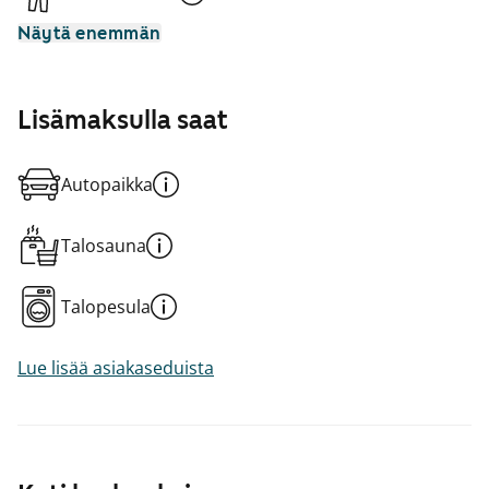
Näytä enemmän
Lisämaksulla saat
Autopaikka
Talosauna
Talopesula
Lue lisää asiakaseduista