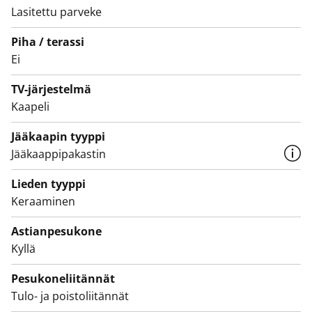
Lasitettu parveke
laminaattia. Varustukseen kuuluu keraaminen
keittotaso ja erillisuuni, astianpesukone ja
Piha / terassi
kylmälaitteet. Kokonaan laatoitetun kylpyhuoneen
Ei
sävyt ovat vaaleat. Pesukoneelle ja kuivausrummulle
TV-järjestelmä
on varaus.
Kaapeli
Asunnot parvekkeineen sekä talo piha-alueineen ovat
Jääkaapin tyyppi
savuttomia.
Jääkaappipakastin
Lieden tyyppi
Keraaminen
Astianpesukone
Kyllä
Pesukoneliitännät
Tulo- ja poistoliitännät