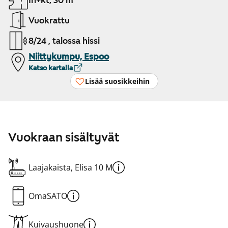
1h+kt, 30 m²
Vuokrattu
8/24 , talossa hissi
Niittykumpu, Espoo
Katso kartalla
Lisää suosikkeihin
Vuokraan sisältyvät
Laajakaista, Elisa 10 M
OmaSATO
Kuivaushuone