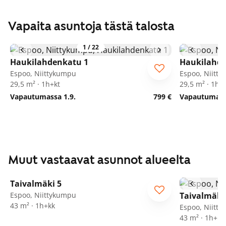
Vapaita asuntoja tästä talosta
1
/
22
Haukilahdenkatu 1
Haukilahde
Espoo, Niittykumpu
Espoo, Niitt
29,5 m² · 1h+kt
29,5 m² · 1h+
Vapautumassa 1.9.
799 €
Vapautumassa
Muut vastaavat asunnot alueelta
1
/
17
Taivalmäki 5
Espoo, Niittykumpu
Taivalmäki
43 m² · 1h+kk
Espoo, Niitt
43 m² · 1h+kk