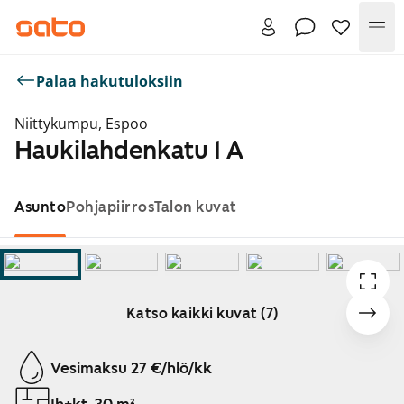
Val
Palaa hakutuloksiin
Niittykumpu, Espoo
Haukilahdenkatu 1 A
Asunto
Pohjapiirros
Talon kuvat
Katso kaikki kuvat (7)
Näytetään dia 1 / 7
Vesimaksu 27 €/hlö/kk