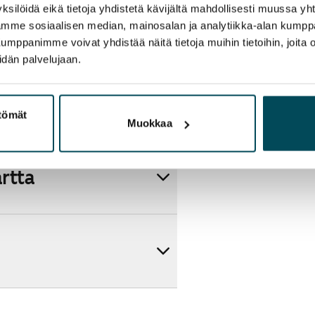
ksilöidä eikä tietoja yhdistetä kävijältä mahdollisesti muussa y
aamme sosiaalisen median, mainosalan ja analytiikka-alan kumppa
panimme voivat yhdistää näitä tietoja muihin tietoihin, joita olet
idän palvelujaan.
ttömät
Muokkaa
artta