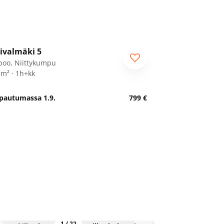
1
/
18
ivalmäki 5
poo, Niittykumpu
 m² · 1h+kk
pautumassa 1.9.
799 €
1
/
22