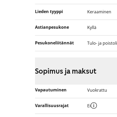
Lieden tyyppi
Keraaminen
Astianpesukone
Kyllä
Pesukoneliitännät
Tulo- ja poistol
Sopimus ja maksut
Vapautuminen
Vuokrattu
Varallisuusrajat
Ei