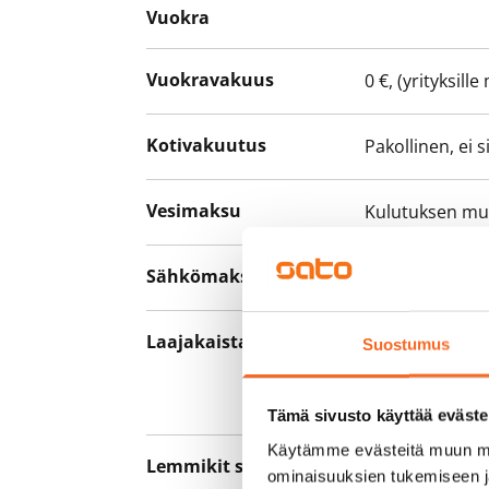
Vuokra
Vuokravakuus
0 €, (yrityksill
Kotivakuutus
Pakollinen, ei 
Vesimaksu
Kulutuksen m
Sähkömaksu
Vuokralainen s
Laajakaista
Vuokraan sisält
Suostumus
hankkia lisäno
yhteyttä operaa
Tämä sivusto käyttää eväste
Käytämme evästeitä muun mu
Lemmikit sallittu
Kyllä
ominaisuuksien tukemiseen 