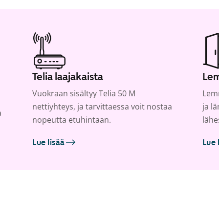
Telia laajakaista
Lem
Vuokraan sisältyy Telia 50 M
Lemm
nettiyhteys, ja tarvittaessa voit nostaa
ja l
a
nopeutta etuhintaan.
lähe
Lue lisää
Lue 