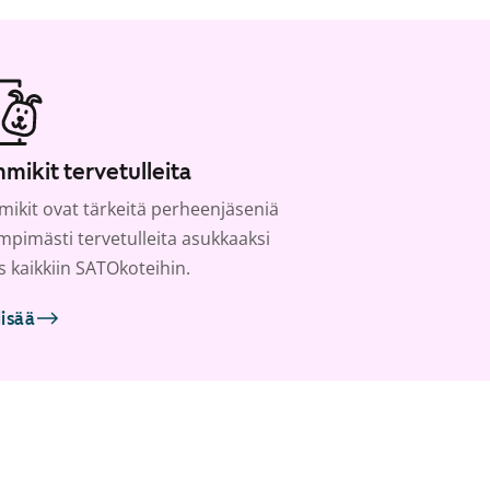
mikit tervetulleita
ikit ovat tärkeitä perheenjäseniä
ämpimästi tervetulleita asukkaaksi
s kaikkiin SATOkoteihin.
lisää