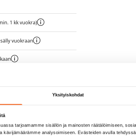
e min. 1 kk vuokra)
sisälly vuokraan
ukaan
olmii itse sähkösopimuksen.
yy 50 M laajakaistaliittymä. Voit
Yksityiskohdat
peutta etuhintaan ottamalla
ttoriin Telia.
itä
assa tarjoamamme sisällön ja mainosten räätälöimiseen, sosia
ja kävijämäärämme analysoimiseen. Evästeiden avulla tehdyss