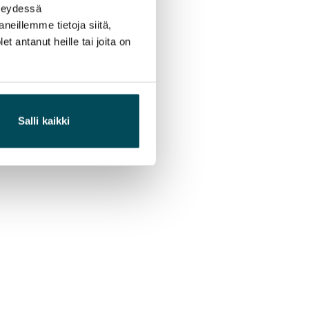
hteydessä
neillemme tietoja siitä,
 antanut heille tai joita on
Salli kaikki