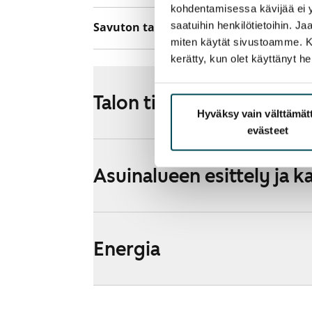
kohdentamisessa kävijää ei y
saatuihin henkilötietoihin. J
Savuton talo
Kyllä
miten käytät sivustoamme. Kump
kerätty, kun olet käyttänyt he
Talon tiedot
Hyväksy vain välttämä
evästeet
Asuinalueen esittely ja k
Energia