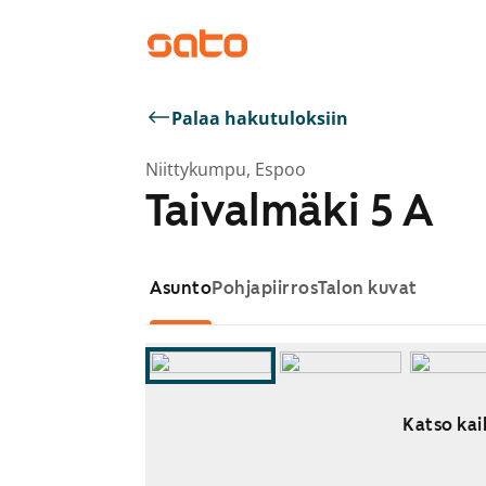
Palaa hakutuloksiin
Niittykumpu, Espoo
Taivalmäki 5 A
Asunto
Pohjapiirros
Talon kuvat
Katso kai
Näytetään dia 1 / 9