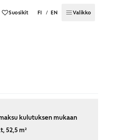
/
Suosikit
FI
EN
Valikko
maksu kulutuksen mukaan
t, 52,5 m²