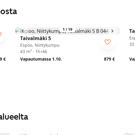
losta
1
/
19
Ta
Taivalmäki 5
Es
33
Espoo, Niittykumpu
43 m² · 1h+kk
9 €
Vapautumassa 1.10.
879 €
Va
alueelta
1
/
17