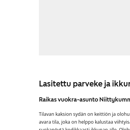
Lasitettu parveke ja ikk
Raikas vuokra-asunto Niittykum
Tilavan kaksion sydän on keittiön ja o
avara tila, joka on helppo kalustaa viihty
ruokapöytä kodikkaasti ikkunan alle. Oloh