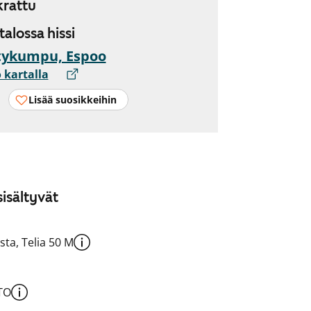
rattu
 talossa hissi
tykumpu, Espoo
 kartalla
Lisää suosikkeihin
isältyvät
sta, Telia 50 M
TO