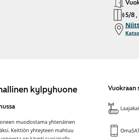
Vuok
5/8 ,
Niit
Katso
unallinen kylpyhuone
Vuokraan s
mussa
Laajakai
lohuoneen muodostama yhtenäinen
isäksi. Keittiön yhteyteen mahtuu
OmaSA
uoneesta on käynti suojaiselle