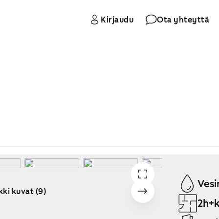
Kirjaudu
Ota yhteyttä
Vesi
kki kuvat (9)
2h+k