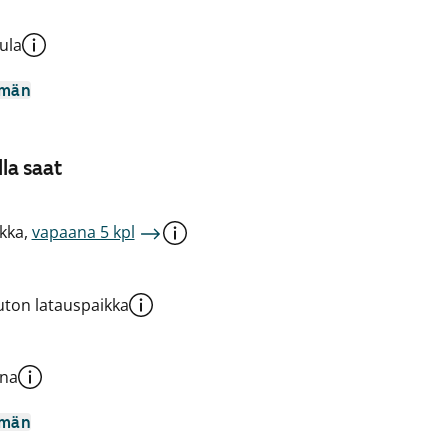
ula
mmän
la saat
kka,
vapaana 5 kpl
ton latauspaikka
una
mmän