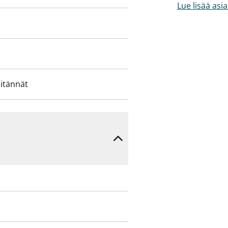
Lue lisää asi
iitännät