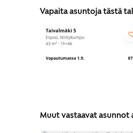
Vapaita asuntoja tästä ta
1
/
17
Taivalmäki 5
Espoo, Niittykumpu
43 m² · 1h+kk
Vapautumassa 1.9.
87
Muut vastaavat asunnot 