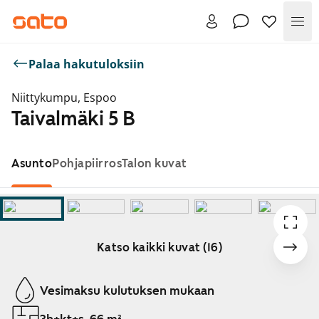
Val
Palaa hakutuloksiin
Niittykumpu, Espoo
Taivalmäki 5 B
Asunto
Pohjapiirros
Talon kuvat
Katso kaikki kuvat (16)
Näytetään dia 1 / 16
Vesimaksu kulutuksen mukaan