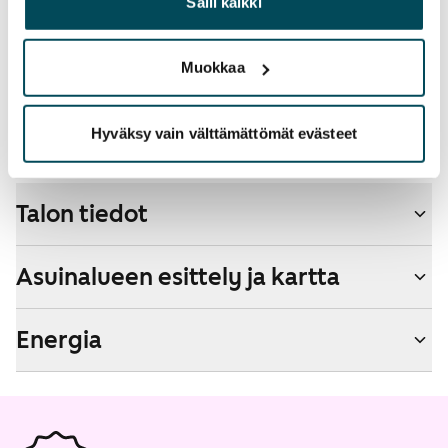
operaattoriin Telia.
heille tai joita on kerätty, kun olet käyttänyt heidän
Salli kaikki
palvelujaan.
Lemmikit sallittu
Kyllä
Muokkaa
Savuton talo
Hyväksy vain välttämättömät evästeet
Kyllä
Talon tiedot
Asuinalueen esittely ja kartta
Energia