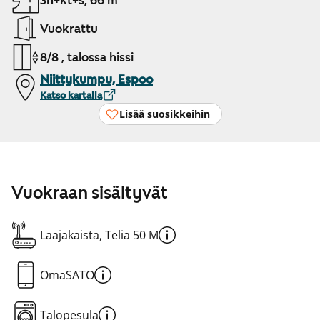
3h+kt+s, 66 m²
Vuokrattu
8/8 , talossa hissi
Niittykumpu, Espoo
Katso kartalla
Lisää suosikkeihin
Vuokraan sisältyvät
Laajakaista, Telia 50 M
OmaSATO
Talopesula