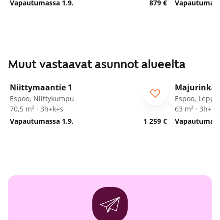
Vapautumassa 1.9.
879 €
Vapautumassa
Muut vastaavat asunnot alueelta
1
/
25
Niittymaantie 1
Majurinkat
Espoo, Niittykumpu
Espoo, Leppä
70,5 m² · 3h+k+s
63 m² · 3h+kt
Vapautumassa 1.9.
1 259 €
Vapautumassa