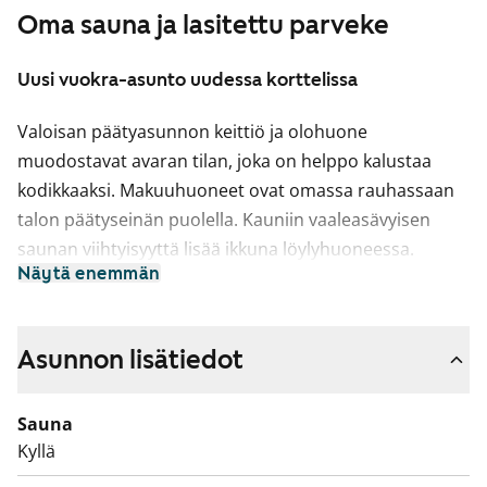
Oma sauna ja lasitettu parveke
Uusi vuokra-asunto uudessa korttelissa
Valoisan päätyasunnon keittiö ja olohuone
muodostavat avaran tilan, joka on helppo kalustaa
kodikkaaksi. Makuuhuoneet ovat omassa rauhassaan
talon päätyseinän puolella. Kauniin vaaleasävyisen
saunan viihtyisyyttä lisää ikkuna löylyhuoneessa.
Näytä enemmän
Olohuoneesta on käynti aurinkoiselle lasitetulle
parvekkeelle, joka on kesällä mukava paikka rentoutua
viileämpinäkin iltoina.
Asunnon lisätiedot
Huoneiston lattiat ovat tyylikästä laminaattia. Keittiön
kaapistot ovat valkoiset ja kaapistojen välitila on
Sauna
laatoitettu valkoisella kiiltävällä laatalla tiililadontaa
Kyllä
käyttäen. Työtaso on valkaistun tammen sävyistä