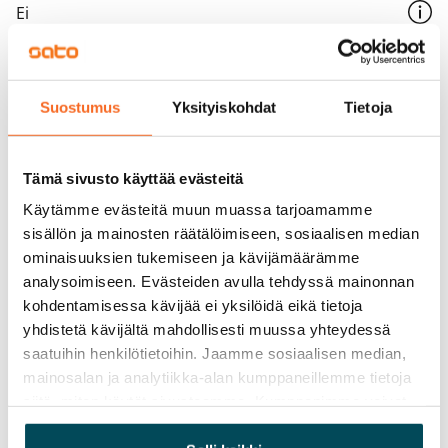
Ei
Vuokra
Vuokravakuus
Suostumus
Yksityiskohdat
Tietoja
0 €, (yrityksille min. 1 kk vuokra)
Kotivakuutus
Tämä sivusto käyttää evästeitä
Pakollinen, ei sisälly vuokraan
Käytämme evästeitä muun muassa tarjoamamme
Vesimaksu
sisällön ja mainosten räätälöimiseen, sosiaalisen median
Kulutuksen mukaan
ominaisuuksien tukemiseen ja kävijämäärämme
analysoimiseen. Evästeiden avulla tehdyssä mainonnan
Sähkömaksu
kohdentamisessa kävijää ei yksilöidä eikä tietoja
Vuokralainen solmii itse sähkösopimuksen.
yhdistetä kävijältä mahdollisesti muussa yhteydessä
saatuihin henkilötietoihin. Jaamme sosiaalisen median,
Laajakaista
mainosalan ja analytiikka-alan kumppaneillemme tietoja
Vuokraan sisältyy 50 M laajakaistaliittymä. Voit hankkia
siitä, miten käytät sivustoamme. Kumppanimme voivat
lisänopeutta etuhintaan ottamalla yhteyttä
yhdistää näitä tietoja muihin tietoihin, joita olet antanut