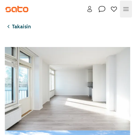
Val
Takaisin