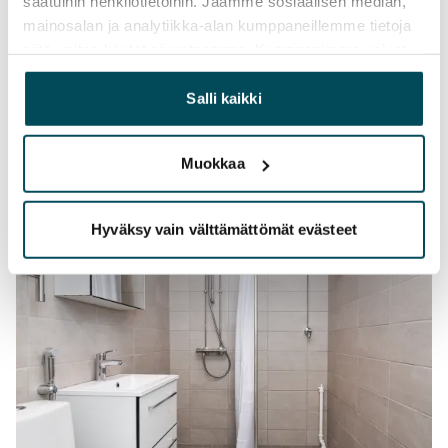
saatuihin henkilötietoihin. Jaamme sosiaalisen median,
mainosalan ja analytiikka-alan kumppaneillemme tietoja
siitä, miten käytät sivustoamme. Kumppanimme voivat
yhdistää näitä tietoja muihin tietoihin, joita olet antanut
heille tai joita on kerätty, kun olet käyttänyt heidän
Salli kaikki
palvelujaan.
Muokkaa
Hyväksy vain välttämättömät evästeet