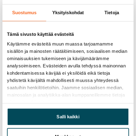
Vapautuminen
Vuokrattu
Suostumus
Yksityiskohdat
Tietoja
Varallisuusrajat
Ei
Tämä sivusto käyttää evästeitä
Vuokra
Käytämme evästeitä muun muassa tarjoamamme
sisällön ja mainosten räätälöimiseen, sosiaalisen median
Vuokravakuus
ominaisuuksien tukemiseen ja kävijämäärämme
0 €, (yrityksille min. 1 kk vuokra)
analysoimiseen. Evästeiden avulla tehdyssä mainonnan
kohdentamisessa kävijää ei yksilöidä eikä tietoja
Kotivakuutus
yhdistetä kävijältä mahdollisesti muussa yhteydessä
Pakollinen, ei sisälly vuokraan
saatuihin henkilötietoihin. Jaamme sosiaalisen median,
mainosalan ja analytiikka-alan kumppaneillemme tietoja
Vesimaksu
siitä, miten käytät sivustoamme. Kumppanimme voivat
27 €/hlö/kk
yhdistää näitä tietoja muihin tietoihin, joita olet antanut
heille tai joita on kerätty, kun olet käyttänyt heidän
Salli kaikki
Sähkömaksu
palvelujaan.
Vuokralainen solmii itse sähkösopimuksen.