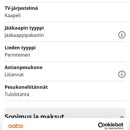
TV-järjestelmä
Kaapeli
Jääkaapin tyyppi
Jääkaappipakastin
Lieden tyyppi
Perinteinen
Astianpesukone
Liitännät
Pesukoneliitännät
Tuloliitäntä
Sopimus ja maksut