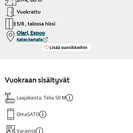
2h+k, 60 m²
Vuokrattu
5/8 , talossa hissi
Olari, Espoo
Katso kartalla
Lisää suosikkeihin
Vuokraan sisältyvät
Laajakaista, Telia 50 M
OmaSATO
Varastot