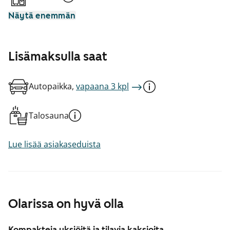
Näytä enemmän
Lisämaksulla saat
Autopaikka,
vapaana 3 kpl
Talosauna
Lue lisää asiakaseduista
Olarissa on hyvä olla
Kompakteja yksiöitä ja tilavia kaksioita