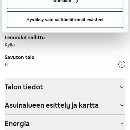
Muokkaa
Laajakaista
Vuokraan sisältyy 50 M laajakaistaliittymä. Voit hankkia
lisänopeutta etuhintaan ottamalla yhteyttä
Hyväksy vain välttämättömät evästeet
operaattoriin Telia.
Lemmikit sallittu
Kyllä
Savuton talo
Ei
Talon tiedot
Asuinalueen esittely ja kartta
Energia