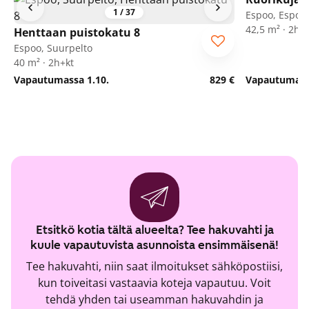
1
/
37
Espoo, Espoon
42,5 m² · 2h+
Henttaan puistokatu 8
Espoo, Suurpelto
40 m² · 2h+kt
Vapautumassa 1.10.
829 €
Vapautumassa
Etsitkö kotia tältä alueelta? Tee hakuvahti ja
kuule vapautuvista asunnoista ensimmäisenä!
Tee hakuvahti, niin saat ilmoitukset sähköpostiisi,
kun toiveitasi vastaavia koteja vapautuu. Voit
tehdä yhden tai useamman hakuvahdin ja