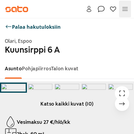
Val
Palaa hakutuloksiin
Olari, Espoo
Kuunsirppi 6 A
Asunto
Pohjapiirros
Talon kuvat
Katso kaikki kuvat (10)
Näytetään dia 1 / 10
Vesimaksu 27 €/hlö/kk