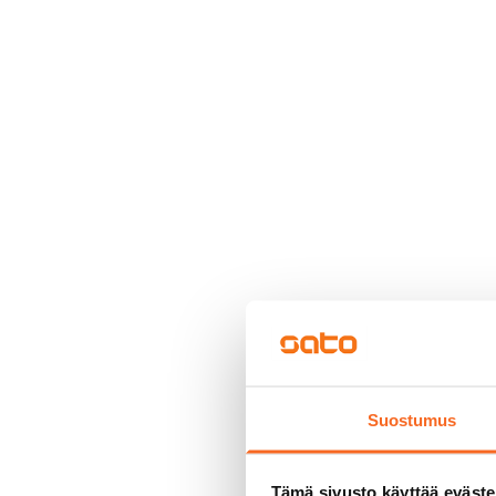
Suostumus
Tämä sivusto käyttää eväste