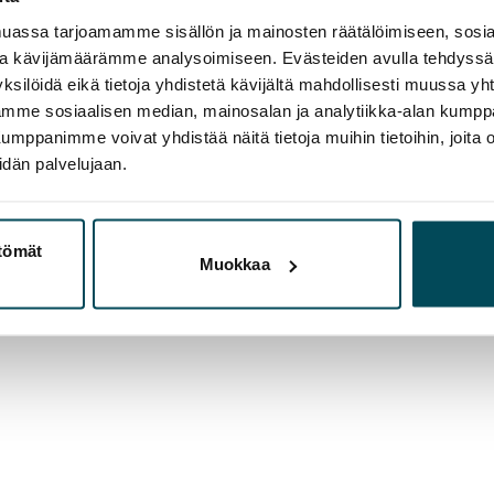
assa tarjoamamme sisällön ja mainosten räätälöimiseen, sosia
ja kävijämäärämme analysoimiseen. Evästeiden avulla tehdyss
ksilöidä eikä tietoja yhdistetä kävijältä mahdollisesti muussa y
aamme sosiaalisen median, mainosalan ja analytiikka-alan kumppa
panimme voivat yhdistää näitä tietoja muihin tietoihin, joita olet
idän palvelujaan.
ttömät
Muokkaa