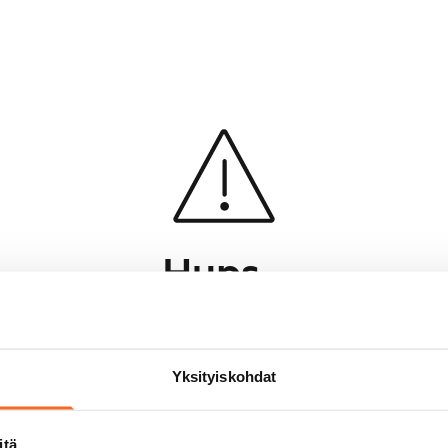
Hups...
Jotakin meni pieleen sivun lataamisessa
Palaa edelliselle sivulle
Yksityiskohdat
itä