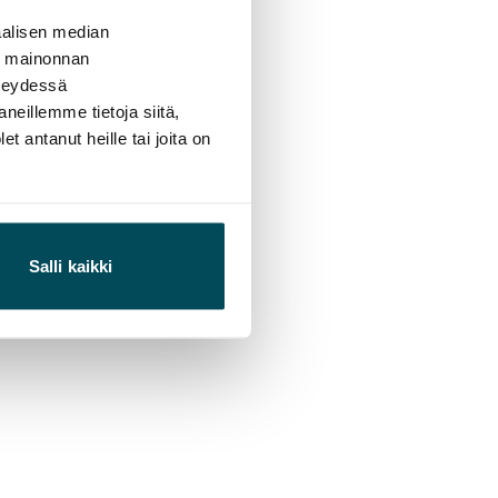
alisen median
ä mainonnan
hteydessä
neillemme tietoja siitä,
 antanut heille tai joita on
Salli kaikki