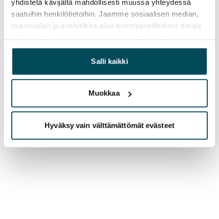
yhdistetä kävijältä mahdollisesti muussa yhteydessä
saatuihin henkilötietoihin. Jaamme sosiaalisen median,
mainosalan ja analytiikka-alan kumppaneillemme tietoja
siitä, miten käytät sivustoamme. Kumppanimme voivat
yhdistää näitä tietoja muihin tietoihin, joita olet antanut
heille tai joita on kerätty, kun olet käyttänyt heidän
Salli kaikki
palvelujaan.
Muokkaa
Hyväksy vain välttämättömät evästeet