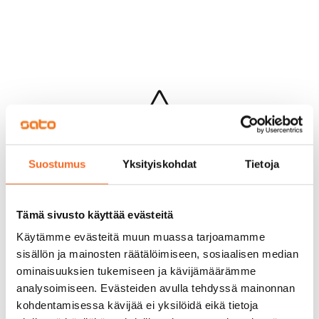
Hups...
Suostumus
Yksityiskohdat
Tietoja
Jotakin meni pieleen sivun lataamisessa
Palaa edelliselle sivulle
Tämä sivusto käyttää evästeitä
Käytämme evästeitä muun muassa tarjoamamme
sisällön ja mainosten räätälöimiseen, sosiaalisen median
ominaisuuksien tukemiseen ja kävijämäärämme
analysoimiseen. Evästeiden avulla tehdyssä mainonnan
kohdentamisessa kävijää ei yksilöidä eikä tietoja