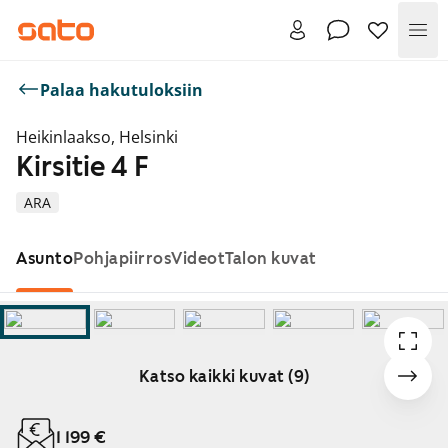
Val
Palaa hakutuloksiin
Heikinlaakso, Helsinki
Kirsitie 4 F
ARA
Asunto
Pohjapiirros
Videot
Talon kuvat
Katso kaikki kuvat (9)
Näytetään dia 1 / 9
1 199 €