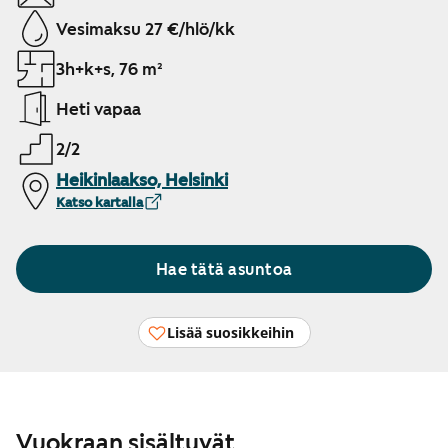
Vesimaksu 27 €/hlö/kk
3h+k+s, 76 m²
Heti vapaa
2/2
Heikinlaakso, Helsinki
Katso kartalla
Hae tätä asuntoa
Lisää suosikkeihin
Vuokraan sisältyvät