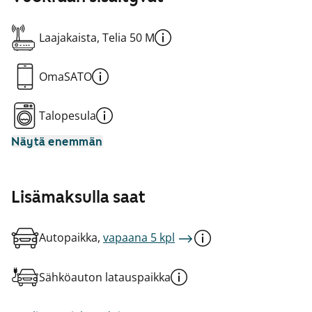
Laajakaista, Telia 50 M
OmaSATO
Talopesula
Näytä enemmän
Lisämaksulla saat
Autopaikka,
vapaana 5 kpl
Sähköauton latauspaikka