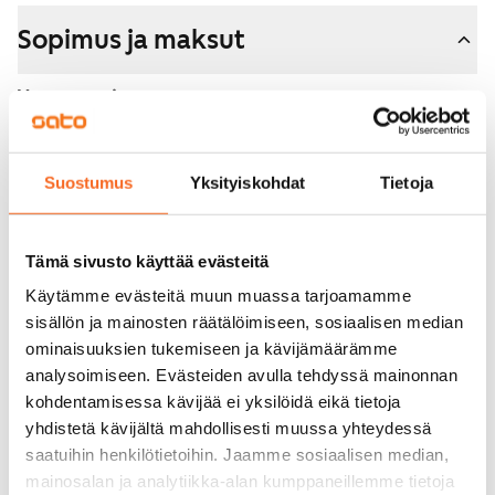
Sopimus ja maksut
Vapautuminen
Heti vapaa
Varallisuusrajat
Suostumus
Yksityiskohdat
Tietoja
Kyllä
Vuokra
Tämä sivusto käyttää evästeitä
1 199 €/kk
Käytämme evästeitä muun muassa tarjoamamme
Vuokravakuus
sisällön ja mainosten räätälöimiseen, sosiaalisen median
0 €
ominaisuuksien tukemiseen ja kävijämäärämme
analysoimiseen. Evästeiden avulla tehdyssä mainonnan
Vuokrasopimus
kohdentamisessa kävijää ei yksilöidä eikä tietoja
Toistaiseksi voimassa oleva, minimi asumisaika
yhdistetä kävijältä mahdollisesti muussa yhteydessä
12 kk
saatuihin henkilötietoihin. Jaamme sosiaalisen median,
mainosalan ja analytiikka-alan kumppaneillemme tietoja