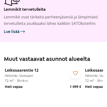
Lemmikit tervetulleita
Lemmikit ovat tärkeitä perheenjäseniä ja lämpimästi
tervetulleita asukkaaksi lähes kaikkiin SATOkoteihin.
Lue lisää
Muut vastaavat asunnot alueelta
1
/
9
Leikosaarentie 12
Leikosaaren
ARA
ARA
Helsinki, Vuosaari
Helsinki, Vuo
72 m² · 3h+k+s
72 m² · 3h+k+
Heti vapaa
1 099 €
Heti vapaa