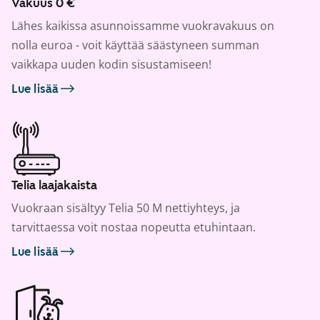
Vakuus 0 €
Lähes kaikissa asunnoissamme vuokravakuus on
nolla euroa - voit käyttää säästyneen summan
vaikkapa uuden kodin sisustamiseen!
Lue lisää
Telia laajakaista
Vuokraan sisältyy Telia 50 M nettiyhteys, ja
tarvittaessa voit nostaa nopeutta etuhintaan.
Lue lisää