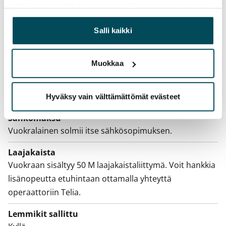
Irtisanomis­mahdollisuus
siitä, miten käytät sivustoamme. Kumppanimme voivat
12 kk vuokrasopimuksesta tai sopimussakolla
yhdistää näitä tietoja muihin tietoihin, joita olet antanut
aiemmin
heille tai joita on kerätty, kun olet käyttänyt heidän
Salli kaikki
palvelujaan.
Kotivakuutus
Pakollinen, ei sisälly vuokraan
Muokkaa
Vesimaksu
27 €/hlö/kk
Hyväksy vain välttämättömät evästeet
Sähkömaksu
Vuokralainen solmii itse sähkösopimuksen.
Laajakaista
Vuokraan sisältyy 50 M laajakaistaliittymä. Voit hankkia
lisänopeutta etuhintaan ottamalla yhteyttä
operaattoriin Telia.
Lemmikit sallittu