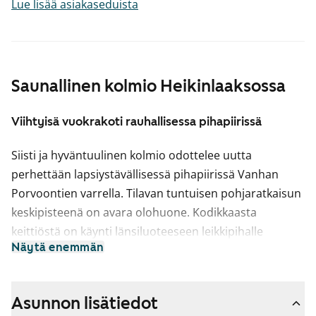
Lue lisää asiakaseduista
Saunallinen kolmio Heikinlaaksossa
Viihtyisä vuokrakoti rauhallisessa pihapiirissä
Siisti ja hyväntuulinen kolmio odottelee uutta
perhettään lapsiystävällisessä pihapiirissä Vanhan
Porvoontien varrella. Tilavan tuntuisen pohjaratkaisun
keskipisteenä on avara olohuone. Kodikkaasta
keittiöstä on käynti länsiluoteeseen leikkipihalle
Näytä enemmän
avautuvalle lasitetulle parvekkeelle.
Asuinhuoneissa on siistit puunsävyiset
laminaattilattiat. Keittiössä on jää-pakastinkaappi,
Asunnon lisätiedot