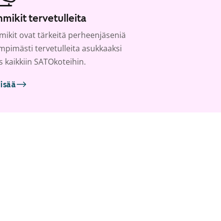
mikit tervetulleita
ikit ovat tärkeitä perheenjäseniä
ämpimästi tervetulleita asukkaaksi
s kaikkiin SATOkoteihin.
lisää