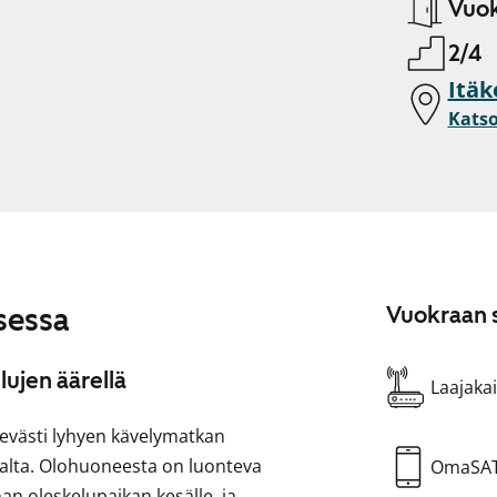
Vuok
2/4
Itäk
Katso
sessa
Vuokraan s
lujen äärellä
Laajakai
ätevästi lyhyen kävelymatkan
lta. Olohuoneesta on luonteva
OmaSA
an oleskelupaikan kesälle, ja