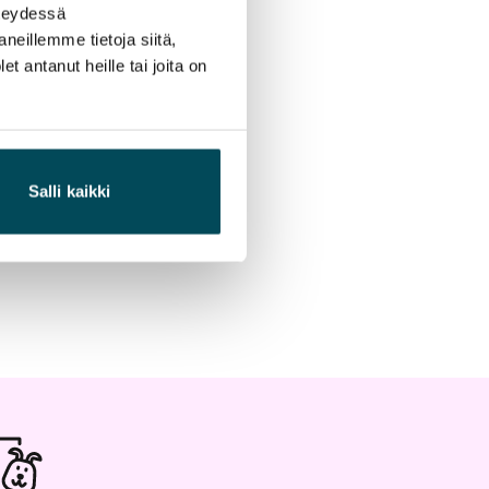
hteydessä
neillemme tietoja siitä,
 antanut heille tai joita on
Salli kaikki