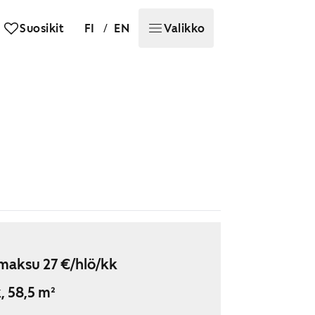
/
Suosikit
FI
EN
Valikko
maksu 27 €/hlö/kk
, 58,5 m²