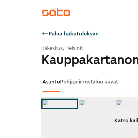
Palaa hakutuloksiin
Itäkeskus, Helsinki
Kauppakartanon
Asunto
Pohjapiirros
Talon kuvat
Katso kai
Näytetään dia 1 / 8