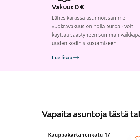
Vakuus 0 €
Lähes kaikissa asunnoissamme
vuokravakuus on nolla euroa - voit
käyttää säästyneen summan vaikkap
uuden kodin sisustamiseen!
Lue lisää
Vapaita asuntoja tästä ta
1
/
5
Kauppakartanonkatu 17