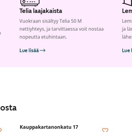
Telia laajakaista
Lem
Vuokraan sisältyy Telia 50 M
Lemm
nettiyhteys, ja tarvittaessa voit nostaa
ja l
a
nopeutta etuhintaan.
lähe
Lue lisää
Lue 
losta
1
/
5
Kauppakartanonkatu 17