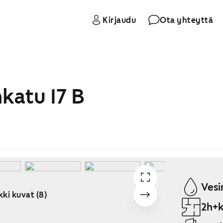
Kirjaudu
Ota yhteyttä
katu 17 B
Vesi
kki kuvat (8)
2h+k