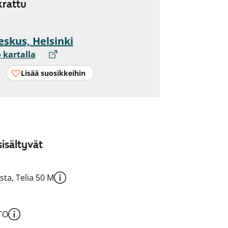
rattu
eskus, Helsinki
 kartalla
Lisää suosikkeihin
isältyvät
sta, Telia 50 M
TO