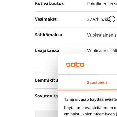
Kotivakuutus
Pakollinen, ei 
Vesimaksu
27 €/hlö/kk
Sähkömaksu
Vuokralainen s
Laajakaista
Vuokraan sisält
hankkia lisäno
yhteyttä operaa
Lemmikit sallittu
Kyllä
Suostumus
Savuton talo
Ei
Tämä sivusto käyttää eväste
Käytämme evästeitä muun mu
ominaisuuksien tukemiseen 