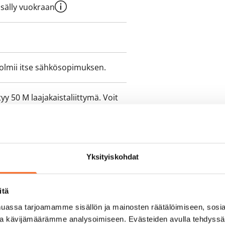
sisälly vuokraan
olmii itse sähkösopimuksen.
yy 50 M laajakaistaliittymä. Voit
peutta etuhintaan ottamalla
ttoriin Telia.
Yksityiskohdat
itä
assa tarjoamamme sisällön ja mainosten räätälöimiseen, sosia
ja kävijämäärämme analysoimiseen. Evästeiden avulla tehdyss