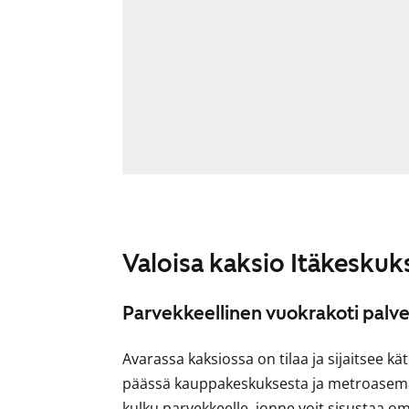
Valoisa kaksio Itäkeskuk
Parvekkeellinen vuokrakoti palve
Avarassa kaksiossa on tilaa ja sijaitsee k
päässä kauppakeskuksesta ja metroasema
kulku parvekkeelle, jonne voit sisustaa om