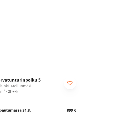
1
/
9
rvatunturinpolku 5
eniorille
lsinki, Mellunmäki
 m² · 2h+kk
pautumassa 31.8.
899 €