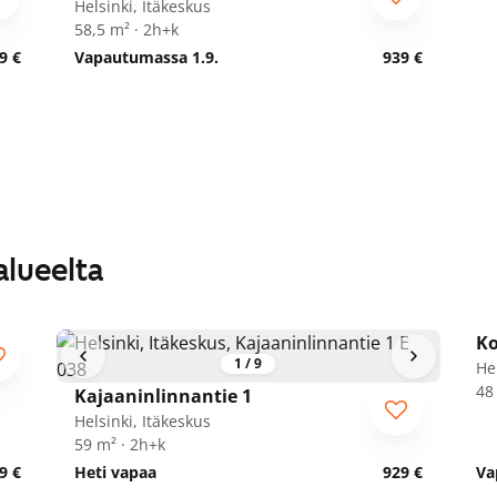
Helsinki, Itäkeskus
58,5 m² · 2h+k
9 €
Vapautumassa 1.9.
939 €
alueelta
Ko
S
1
/
9
He
48
Kajaaninlinnantie 1
Helsinki, Itäkeskus
59 m² · 2h+k
9 €
Heti vapaa
929 €
Va