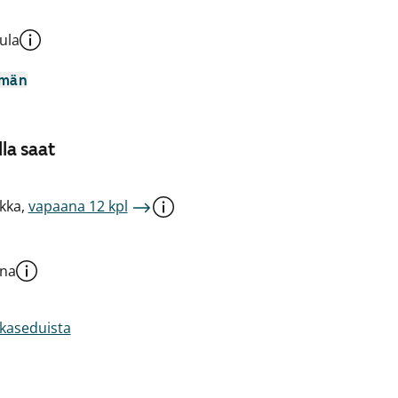
ula
mmän
la saat
kka,
vapaana 12 kpl
una
akaseduista