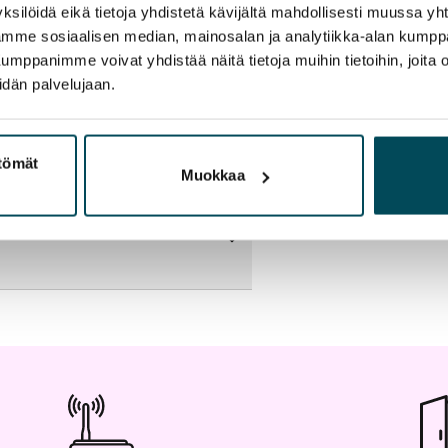
ksilöidä eikä tietoja yhdistetä kävijältä mahdollisesti muussa y
aamme sosiaalisen median, mainosalan ja analytiikka-alan kumppa
panimme voivat yhdistää näitä tietoja muihin tietoihin, joita olet
idän palvelujaan.
artta
ttömät
Muokkaa