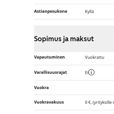
Astianpesukone
Kyllä
Sopimus ja maksut
Vapautuminen
Vuokrattu
Varallisuusrajat
Ei
Vuokra
Vuokravakuus
0 €, (yrityksill