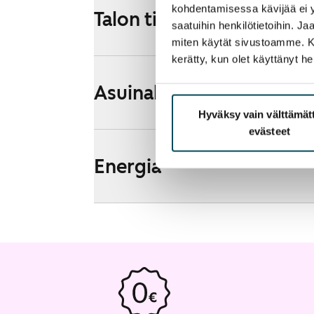
kohdentamisessa kävijää ei y
Talon tiedot
saatuihin henkilötietoihin. J
miten käytät sivustoamme. Kump
kerätty, kun olet käyttänyt he
Asuinalueen esittely ja k
Hyväksy vain välttämä
evästeet
Energia