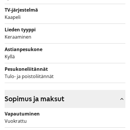
Kylpyhuoneessa on valkoiset kalusteet.
TV-järjestelmä
Pyykinpesukoneelle löytyy oma paikkansa.
Kaapeli
Talojen keskellä on avara ja viihtyisä leikki- ja
Lieden tyyppi
oleskelupiha.
Keraaminen
Kauppakartanonkadun kiinteistöön on suunnitteilla
Astianpesukone
salaojaremonttia 2025-2026 ja julkisivuremonttia 2026-
Kyllä
2027. Huomaathan, että talossa ei ole hissiä.
Pesukoneliitännät
Tulo- ja poistoliitännät
Sopimus ja maksut
Vapautuminen
Vuokrattu