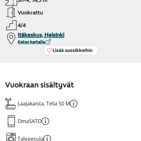
3h+k, 74,5 m²
Vuokrattu
4/4
Itäkeskus, Helsinki
Katso kartalla
Lisää suosikkeihin
Vuokraan sisältyvät
Laajakaista, Telia 50 M
OmaSATO
Talopesula