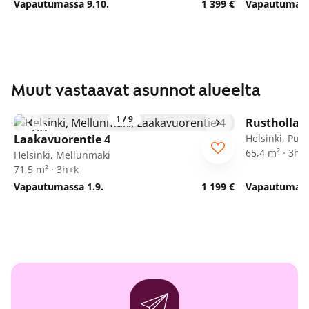
Vapautumassa 9.10.
1 399 €
Vapautumassa
Muut vastaavat asunnot alueelta
1
/
9
Rusthollari
ARA
Laakavuorentie 4
Helsinki, Puot
65,4 m² · 3h+
Helsinki, Mellunmäki
71,5 m² · 3h+k
Vapautumassa 1.9.
1 199 €
Vapautumassa