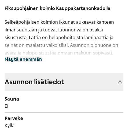
Fiksupohjainen kolmio Kauppakartanonkadulla
Selkeäpohjaisen kolmion ikkunat aukeavat kahteen
ilmansuuntaan ja tuovat luonnonvalon osaksi
sisustusta. Lattia on helppohoitoista laminaattia ja
seinät on maalattu valkoisiksi. Asunnon olohuone on
avara ja helppo sisustaa omaan makuun sopivasti.
Näytä enemmän
Kesällä tila jatkuu parvekkeelle.
Erilliseen keittiöön sopii kunnollinen ruokapöytä
ikkunan ääreen. Keittiön kaapistot ovat raikkaan
Asunnon lisätiedot
valkoiset, ylä- ja alakaappien välinen tila on laatoitettu
valkoisella ja työtaso on valkoista laminaattia.
Sauna
Varustukseen kuuluu astianpesukone, keraaminen
Ei
liesi, liesikupu ja jääkaappipakastin. Kodinkoneet ovat
Parveke
valkoisia.
Kyllä