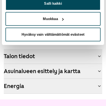
heille tai joita on kerätty, kun olet käyttänyt heidän
Salli kaikki
operaattoriin Telia.
palvelujaan.
Lemmikit sallittu
Muokkaa
Kyllä
Savuton talo
Hyväksy vain välttämättömät evästeet
Ei
Talon tiedot
Asuinalueen esittely ja kartta
Energia