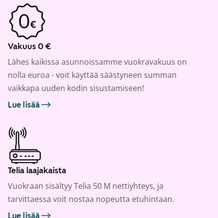
Vakuus 0 €
Lähes kaikissa asunnoissamme vuokravakuus on
nolla euroa - voit käyttää säästyneen summan
vaikkapa uuden kodin sisustamiseen!
Lue lisää
Telia laajakaista
Vuokraan sisältyy Telia 50 M nettiyhteys, ja
tarvittaessa voit nostaa nopeutta etuhintaan.
Lue lisää