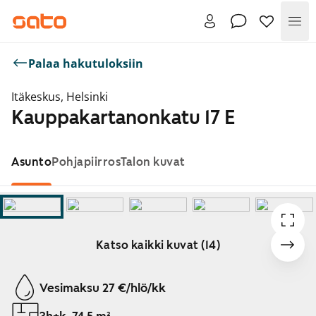
Val
Palaa hakutuloksiin
Itäkeskus, Helsinki
Kauppakartanonkatu 17 E
Asunto
Pohjapiirros
Talon kuvat
Katso kaikki kuvat (14)
Näytetään dia 1 / 14
Vesimaksu 27 €/hlö/kk