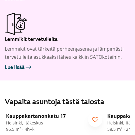
Lemmikit tervetulleita
Lemmikit ovat tärkeitä perheenjäseniä ja lämpimästi
tervetulleita asukkaaksi lähes kaikkiin SATOkoteihin.
Lue lisää
Vapaita asuntoja tästä talosta
1
/
5
Kauppakartanonkatu 17
Kauppakar
Helsinki, Itäkeskus
Helsinki, Itäk
96,5 m² · 4h+k
58,5 m² · 2h+