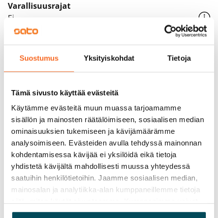
Varallisuusrajat
Ei
Vuokra
Vuokravakuus
Suostumus
Yksityiskohdat
Tietoja
0 €, (yrityksille min. 1 kk vuokra)
Kotivakuutus
Tämä sivusto käyttää evästeitä
Pakollinen, ei sisälly vuokraan
Käytämme evästeitä muun muassa tarjoamamme
sisällön ja mainosten räätälöimiseen, sosiaalisen median
Vesimaksu
ominaisuuksien tukemiseen ja kävijämäärämme
27 €/hlö/kk
analysoimiseen. Evästeiden avulla tehdyssä mainonnan
kohdentamisessa kävijää ei yksilöidä eikä tietoja
Sähkömaksu
yhdistetä kävijältä mahdollisesti muussa yhteydessä
Vuokralainen solmii itse sähkösopimuksen.
saatuihin henkilötietoihin. Jaamme sosiaalisen median,
mainosalan ja analytiikka-alan kumppaneillemme tietoja
Laajakaista
siitä, miten käytät sivustoamme. Kumppanimme voivat
Vuokraan sisältyy 50 M laajakaistaliittymä. Voit hankkia
yhdistää näitä tietoja muihin tietoihin, joita olet antanut
lisänopeutta etuhintaan ottamalla yhteyttä