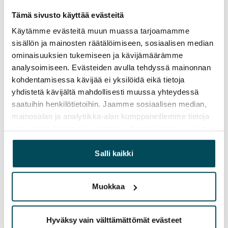
Tämä sivusto käyttää evästeitä
Käytämme evästeitä muun muassa tarjoamamme
sisällön ja mainosten räätälöimiseen, sosiaalisen median
ominaisuuksien tukemiseen ja kävijämäärämme
analysoimiseen. Evästeiden avulla tehdyssä mainonnan
kohdentamisessa kävijää ei yksilöidä eikä tietoja
yhdistetä kävijältä mahdollisesti muussa yhteydessä
saatuihin henkilötietoihin. Jaamme sosiaalisen median,
mainosalan ja analytiikka-alan kumppaneillemme tietoja
siitä, miten käytät sivustoamme. Kumppanimme voivat
yhdistää näitä tietoja muihin tietoihin, joita olet antanut
heille tai joita on kerätty, kun olet käyttänyt heidän
Salli kaikki
palvelujaan.
Muokkaa
Hyväksy vain välttämättömät evästeet