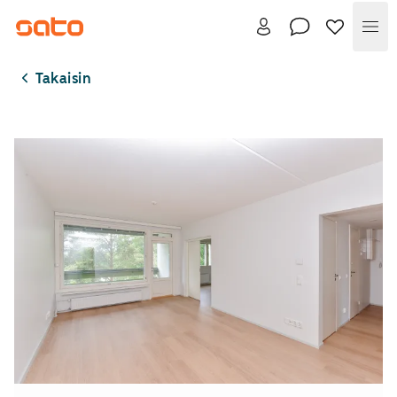
Val
Takaisin