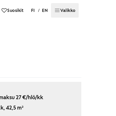
/
Suosikit
FI
EN
Valikko
maksu 27 €/hlö/kk
k, 42,5 m²