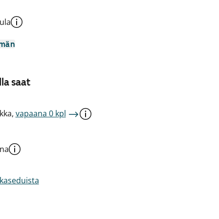
ula
mmän
la saat
kka,
vapaana 0 kpl
una
akaseduista