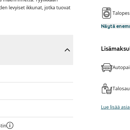
n levyiset ikkunat, jotka tuovat
Talopes
Näytä ene
inaatti ja kylpyhuone on
elilevyinen liesi.
Lisämaksul
Autopai
Talosa
Lue lisää asi
tin