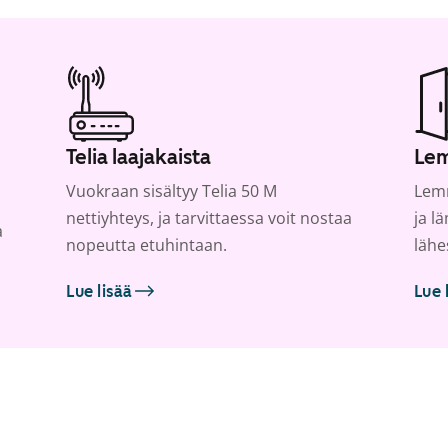
Telia laajakaista
Lem
Vuokraan sisältyy Telia 50 M
Lemm
nettiyhteys, ja tarvittaessa voit nostaa
ja l
a
nopeutta etuhintaan.
lähe
Lue lisää
Lue 