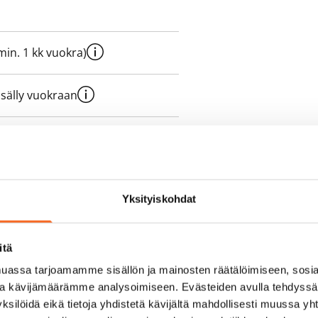
e min. 1 kk vuokra)
sisälly vuokraan
olmii itse sähkösopimuksen.
Yksityiskohdat
yy 50 M laajakaistaliittymä. Voit
peutta etuhintaan ottamalla
itä
ttoriin Telia.
assa tarjoamamme sisällön ja mainosten räätälöimiseen, sosia
ja kävijämäärämme analysoimiseen. Evästeiden avulla tehdyss
ksilöidä eikä tietoja yhdistetä kävijältä mahdollisesti muussa y