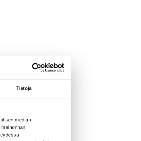
Tietoja
alisen median
ä mainonnan
hteydessä