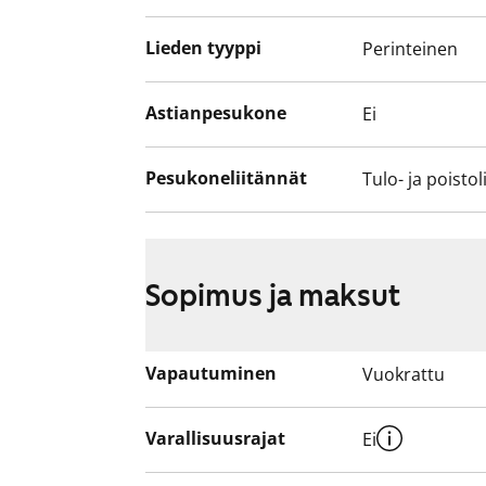
Lieden tyyppi
Perinteinen
Astianpesukone
Ei
Pesukoneliitännät
Tulo- ja poistol
Sopimus ja maksut
Vapautuminen
Vuokrattu
Varallisuusrajat
Ei