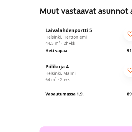
Muut vastaavat asunnot 
1
/
14
Laivalahdenportti 5
ARA
Seniorille
Helsinki, Herttoniemi
44,5 m² · 2h+kk
Heti vapaa
91
1
/
9
Piilikuja 4
Helsinki, Malmi
64 m² · 2h+k
Vapautumassa 1.9.
89