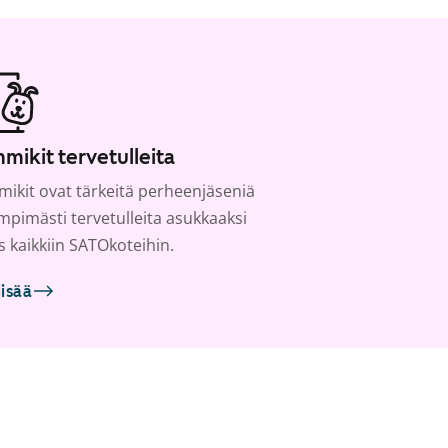
mikit tervetulleita
ikit ovat tärkeitä perheenjäseniä
ämpimästi tervetulleita asukkaaksi
s kaikkiin SATOkoteihin.
lisää