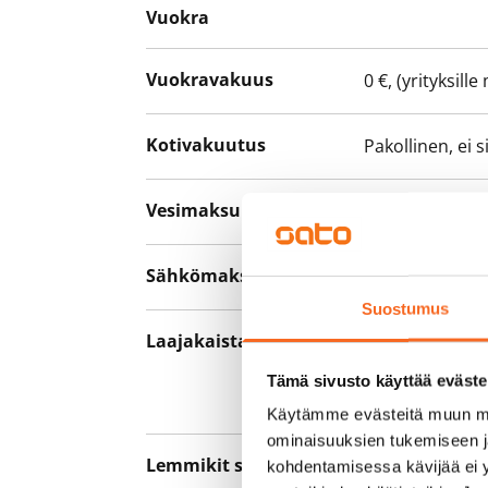
Vuokra
Vuokravakuus
0 €, (yrityksill
Kotivakuutus
Pakollinen, ei 
Vesimaksu
27 €/hlö/kk
Sähkömaksu
Vuokralainen s
Suostumus
Laajakaista
Vuokraan sisält
hankkia lisäno
Tämä sivusto käyttää eväste
yhteyttä operaa
Käytämme evästeitä muun mu
ominaisuuksien tukemiseen 
Lemmikit sallittu
Kyllä
kohdentamisessa kävijää ei y