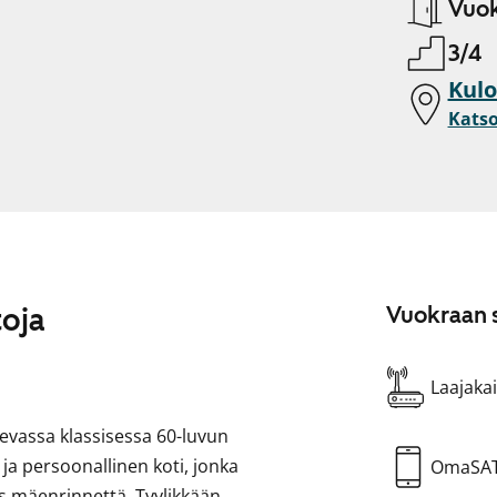
Vuok
3/4
Kulo
Katso
toja
Vuokraan s
Laajakai
tsevassa klassisessa 60-luvun
ja persoonallinen koti, jonka
OmaSA
s mäenrinnettä. Tyylikkään