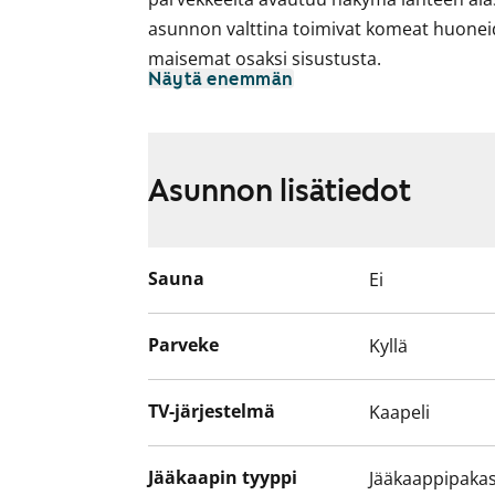
asunnon valttina toimivat komeat huoneide
maisemat osaksi sisustusta.
Näytä enemmän
Asuinhuoneiden lattiamateriaalina on lam
kokonaisuudessaan kaakeloitu.
Keittokomerossa on jää-pakastinkaappi ja n
Asunnon lisätiedot
Sauna
Ei
Parveke
Kyllä
TV-järjestelmä
Kaapeli
Jääkaapin tyyppi
Jääkaappipakas