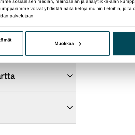
aamme sosiaalisen median, mainosalan ja analytiikka-alan kumppa
panimme voivat yhdistää näitä tietoja muihin tietoihin, joita olet
idän palvelujaan.
ttömät
Muokkaa
artta