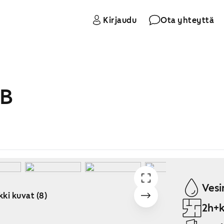
Kirjaudu
Ota yhteyttä
 B
Vesi
kki kuvat (8)
2h+k