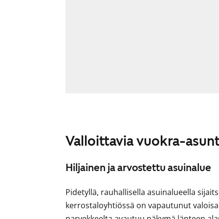
Valloittavia vuokra-asun
Hiljainen ja arvostettu asuinalue
Pidetyllä, rauhallisella asuinalueella sijai
kerrostaloyhtiössä on vapautunut valoisa 
parvekkeelta avautuu näkymä länteen ala