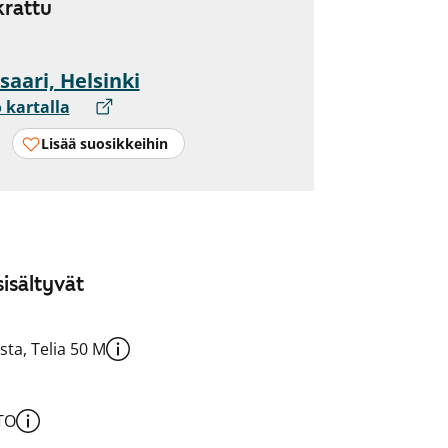
rattu
saari, Helsinki
 kartalla
Lisää suosikkeihin
isältyvät
sta, Telia 50 M
TO