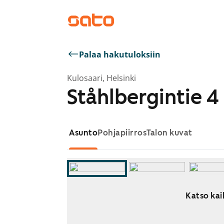
Palaa hakutuloksiin
Kulosaari, Helsinki
Ståhlbergintie 4
Asunto
Pohjapiirros
Talon kuvat
Katso kai
Näytetään dia 1 / 8