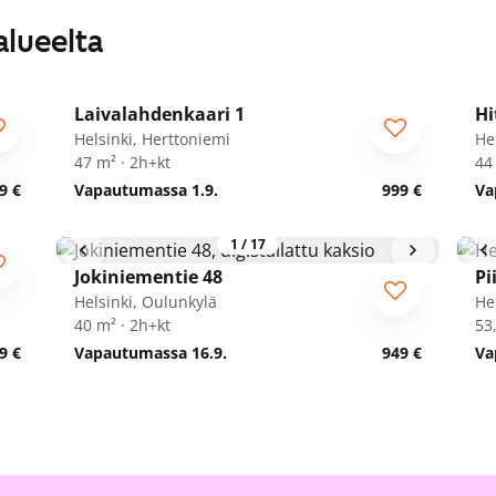
alueelta
1
/
13
Laivalahdenkaari 1
Hi
Helsinki, Herttoniemi
He
47 m² · 2h+kt
44
9 €
Vapautumassa 1.9.
999 €
Va
1
/
17
Jokiniementie 48
Pi
Helsinki, Oulunkylä
He
40 m² · 2h+kt
53
9 €
Vapautumassa 16.9.
949 €
Va