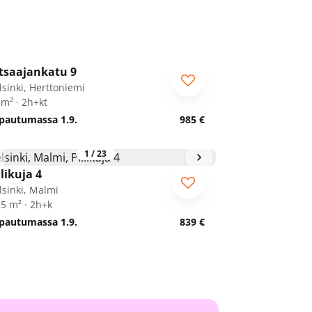
1
/
12
tsaajankatu 9
lsinki, Herttoniemi
 m² · 2h+kt
pautumassa 1.9.
985 €
1
/
23
ilikuja 4
lsinki, Malmi
,5 m² · 2h+k
pautumassa 1.9.
839 €