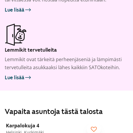
Lue lisää
Lemmikit tervetulleita
Lemmikit ovat tärkeitä perheenjäseniä ja lämpimästi
tervetulleita asukkaaksi lähes kaikkiin SATOkoteihin.
Lue lisää
Vapaita asuntoja tästä talosta
1
/
21
Karpalokuja 4
Helsinki, Kurkimäki