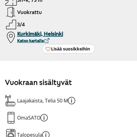
3h+k, 73 m²
Vuokrattu
3/4
Kurkimäki, Helsinki
Katso kartalla
Lisää suosikkeihin
Vuokraan sisältyvät
Laajakaista, Telia 50 M
OmaSATO
Talopesula