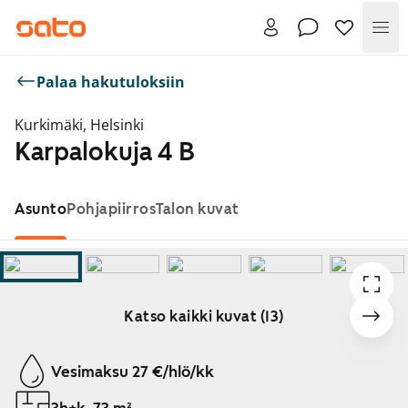
Val
Palaa hakutuloksiin
Kurkimäki, Helsinki
Karpalokuja 4 B
Asunto
Pohjapiirros
Talon kuvat
Katso kaikki kuvat (13)
Näytetään dia 1 / 13
Vesimaksu 27 €/hlö/kk