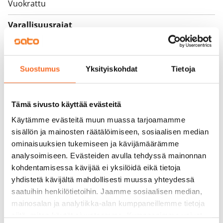
Vuokrattu
Varallisuusrajat
Ei
Vuokra
Suostumus
Yksityiskohdat
Tietoja
Vuokravakuus
0 €, (yrityksille min. 1 kk vuokra)
Tämä sivusto käyttää evästeitä
Kotivakuutus
Käytämme evästeitä muun muassa tarjoamamme
Pakollinen, ei sisälly vuokraan
sisällön ja mainosten räätälöimiseen, sosiaalisen median
ominaisuuksien tukemiseen ja kävijämäärämme
Vesimaksu
analysoimiseen. Evästeiden avulla tehdyssä mainonnan
27 €/hlö/kk
kohdentamisessa kävijää ei yksilöidä eikä tietoja
yhdistetä kävijältä mahdollisesti muussa yhteydessä
Sähkömaksu
saatuihin henkilötietoihin. Jaamme sosiaalisen median,
Vuokralainen solmii itse sähkösopimuksen.
mainosalan ja analytiikka-alan kumppaneillemme tietoja
Laajakaista
siitä, miten käytät sivustoamme. Kumppanimme voivat