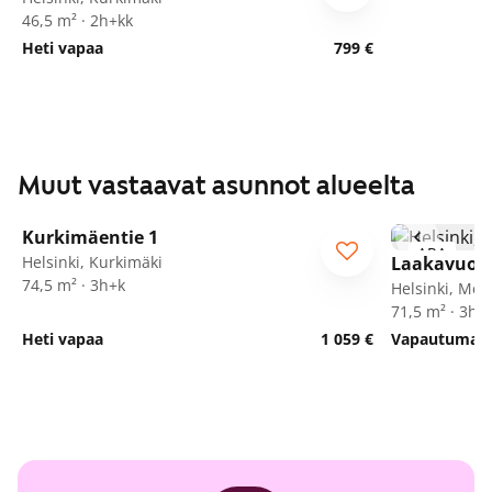
46,5 m² · 2h+kk
Heti vapaa
799 €
Muut vastaavat asunnot alueelta
1
/
20
Kurkimäentie 1
ARA
Helsinki, Kurkimäki
Laakavuore
74,5 m² · 3h+k
Helsinki, Mel
71,5 m² · 3h+
Heti vapaa
1 059 €
Vapautumassa