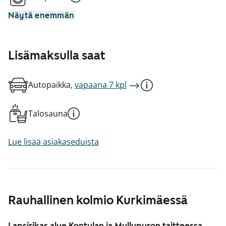
Näytä enemmän
Lisämaksulla saat
Autopaikka,
vapaana 7 kpl
Talosauna
Lue lisää asiakaseduista
Rauhallinen kolmio Kurkimäessä
Lapsirikas alue Kontulan ja Myllypuron taitteessa