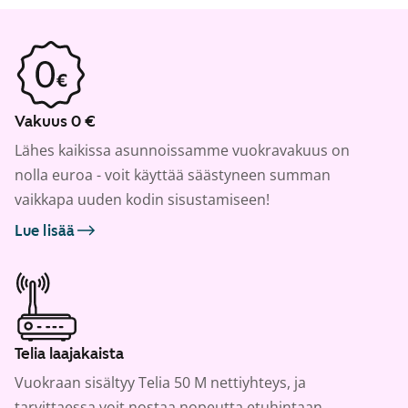
Vakuus 0 €
Lähes kaikissa asunnoissamme vuokravakuus on
nolla euroa - voit käyttää säästyneen summan
vaikkapa uuden kodin sisustamiseen!
Lue lisää
Telia laajakaista
Vuokraan sisältyy Telia 50 M nettiyhteys, ja
tarvittaessa voit nostaa nopeutta etuhintaan.