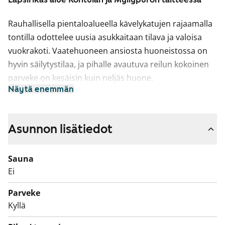
Rauhallisella pientaloalueella kävelykatujen rajaamalla
tontilla odottelee uusia asukkaitaan tilava ja valoisa
vuokrakoti. Vaatehuoneen ansiosta huoneistossa on
hyvin säilytystilaa, ja pihalle avautuva reilun kokoinen
parveke on kesäisin kuin neljäs huone.
Näytä enemmän
Asuinhuoneiden lattiamateriaalina on laminaatti.
Keittiössä on jää-pakastinkaappi ja astianpesukone.
Asunnon lisätiedot
Kylpyhuone on kaakeloitu ja siellä on liitännät
pyykinpesukoneelle.
Sauna
Varaa esittelyaika ja tule katsomaan, miltä tämä
Ei
vuokrakoti tuntuu paikan päällä!
Parveke
Kyllä