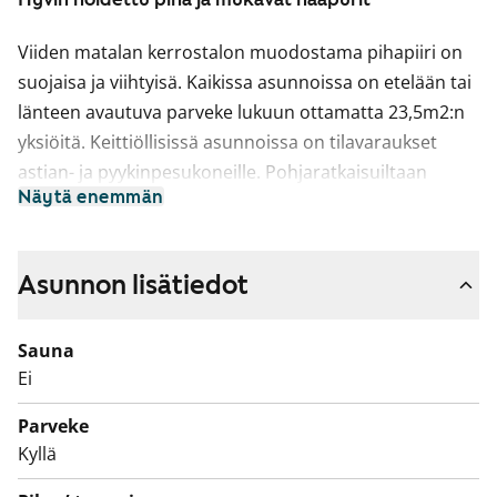
Viiden matalan kerrostalon muodostama pihapiiri on
suojaisa ja viihtyisä. Kaikissa asunnoissa on etelään tai
länteen avautuva parveke lukuun ottamatta 23,5m2:n
yksiöitä. Keittiöllisissä asunnoissa on tilavaraukset
astian- ja pyykinpesukoneille. Pohjaratkaisuiltaan
Näytä enemmän
monipuoliset ja toimivat asunnot ovat viihtyisiä ja
valoisia.
Asunnon lisätiedot
Sauna
Ei
Parveke
Kyllä