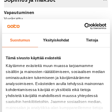
Vapautuminen
Vuokrattu
Varallisuusrajat
Ei
Suostumus
Yksityiskohdat
Tietoja
Vuokra
Vuokravakuus
Tämä sivusto käyttää evästeitä
0 €, (yrityksille min. 1 kk vuokra)
Käytämme evästeitä muun muassa tarjoamamme
sisällön ja mainosten räätälöimiseen, sosiaalisen median
Kotivakuutus
ominaisuuksien tukemiseen ja kävijämäärämme
Pakollinen, ei sisälly vuokraan
analysoimiseen. Evästeiden avulla tehdyssä mainonnan
kohdentamisessa kävijää ei yksilöidä eikä tietoja
Vesimaksu
yhdistetä kävijältä mahdollisesti muussa yhteydessä
27 €/hlö/kk
saatuihin henkilötietoihin. Jaamme sosiaalisen median,
Sähkömaksu
mainosalan ja analytiikka-alan kumppaneillemme tietoja