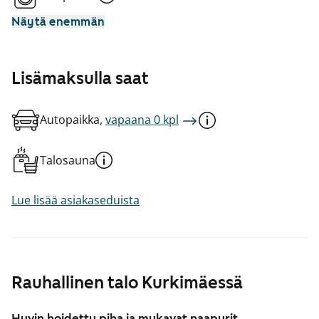
Näytä enemmän
Lisämaksulla saat
Autopaikka,
vapaana 0 kpl
Talosauna
Lue lisää asiakaseduista
Rauhallinen talo Kurkimäessä
Hyvin hoidettu piha ja mukavat naapurit