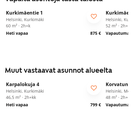
1
/
13
Kurkimäentie 1
Kurkimäent
Helsinki, Kurkimäki
Helsinki, Kur
60 m² · 2h+k
52 m² · 2h+kk
Heti vapaa
875 €
Vapautumassa
Muut vastaavat asunnot alueelta
1
/
21
Karpalokuja 4
Korvatuntu
Seniorille
Helsinki, Kurkimäki
Helsinki, Mel
46,5 m² · 2h+kk
48 m² · 2h+kk
Heti vapaa
799 €
Vapautumassa