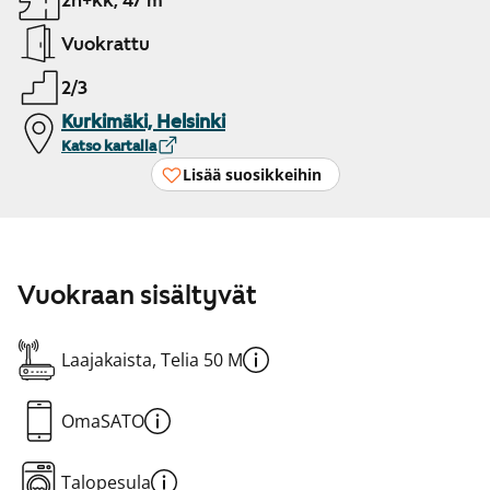
2h+kk, 47 m²
Vuokrattu
2/3
Kurkimäki, Helsinki
Katso kartalla
Lisää suosikkeihin
Vuokraan sisältyvät
Laajakaista, Telia 50 M
OmaSATO
Talopesula