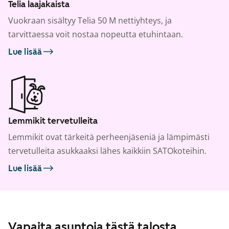
Telia laajakaista
Vuokraan sisältyy Telia 50 M nettiyhteys, ja
tarvittaessa voit nostaa nopeutta etuhintaan.
Lue lisää
Lemmikit tervetulleita
Lemmikit ovat tärkeitä perheenjäseniä ja lämpimästi
tervetulleita asukkaaksi lähes kaikkiin SATOkoteihin.
Lue lisää
Vapaita asuntoja tästä talosta