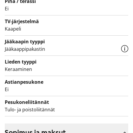
Piha / terassi
Ei
TV-järjestelmä
Kaapeli
Jääkaapin tyyppi
Jääkaappipakastin
Lieden tyyppi
Keraaminen
Astianpesukone
Ei
Pesukoneliitännät
Tulo- ja poistoliitännät
Sopimus ja maksut