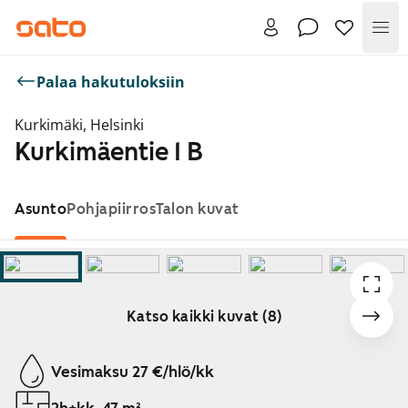
Val
Palaa hakutuloksiin
Kurkimäki, Helsinki
Kurkimäentie 1 B
Asunto
Pohjapiirros
Talon kuvat
Katso kaikki kuvat (8)
Näytetään dia 1 / 8
Vesimaksu 27 €/hlö/kk