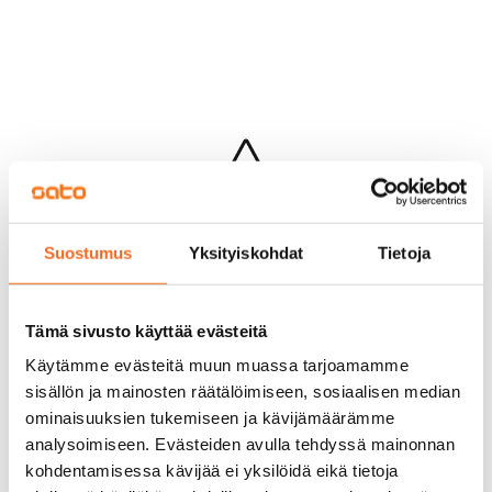
Hups...
Suostumus
Yksityiskohdat
Tietoja
Jotakin meni pieleen sivun lataamisessa
Palaa edelliselle sivulle
Tämä sivusto käyttää evästeitä
Käytämme evästeitä muun muassa tarjoamamme
sisällön ja mainosten räätälöimiseen, sosiaalisen median
ominaisuuksien tukemiseen ja kävijämäärämme
analysoimiseen. Evästeiden avulla tehdyssä mainonnan
kohdentamisessa kävijää ei yksilöidä eikä tietoja