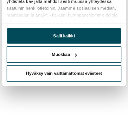
yhdistetä kävijältä mahdollisesti muussa yhteydessä
saatuihin henkilötietoihin. Jaamme sosiaalisen median,
mainosalan ja analytiikka-alan kumppaneillemme tietoja
siitä, miten käytät sivustoamme. Kumppanimme voivat
yhdistää näitä tietoja muihin tietoihin, joita olet antanut
heille tai joita on kerätty, kun olet käyttänyt heidän
Salli kaikki
palvelujaan.
Muokkaa
Hyväksy vain välttämättömät evästeet