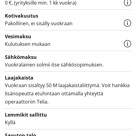
0 €, (yrityksille min. 1 kk vuokra)
Kotivakuutus
Pakollinen, ei sisälly vuokraan
Vesimaksu
Kulutuksen mukaan
Sähkömaksu
Vuokralainen solmii itse sähkösopimuksen.
Laajakaista
Vuokraan sisältyy 50 M laajakaistaliittymä. Voit hankkia
lisänopeutta etuhintaan ottamalla yhteyttä
operaattoriin Telia.
Lemmikit sallittu
Kyllä
Savuton talo