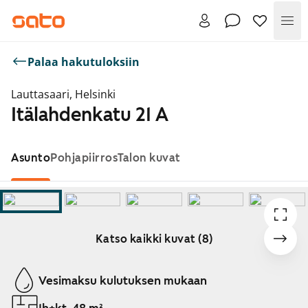
Val
Palaa hakutuloksiin
Lauttasaari, Helsinki
Itälahdenkatu 21 A
Asunto
Pohjapiirros
Talon kuvat
Katso kaikki kuvat (8)
Näytetään dia 1 / 8
Vesimaksu kulutuksen mukaan