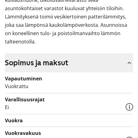
kuivaushuone, ulkoiluvälinevarasto sekä 
asuntokohtaiset varastot kuuluvat yhteisiin tiloihin. 
Lämmityksenä toimii vesikiertoinen patterilämmitys, 
joka saa lämpönsä kaukolämpöverkosta. Asunnoissa 
on koneellinen tulo- ja poistoilmanvaihto lämmön 
talteenotolla.
Sopimus ja maksut
Vapautuminen
Vuokrattu
Varallisuusrajat
Ei
Vuokra
Vuokravakuus