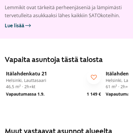
Lemmikit ovat tärkeitä perheenjäseniä ja lämpimästi
tervetulleita asukkaaksi lähes kaikkiin SATOkoteihin.
Lue lisää
Vapaita asuntoja tästä talosta
1
/
15
Itälahdenkatu 21
Itälahdenk
Helsinki, Lauttasaari
Helsinki, Laut
46,5 m² · 2h+kt
61 m² · 2h+kt
Vapautumassa 1.9.
1 149 €
Vapautumassa
Muut vastaavat asunnot alueelta