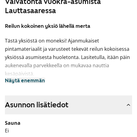
Vaivatonta vuokra-asumista
Lauttasaaressa
Reilun kokoinen yksiö lähellä merta
Tästä yksiöstä on moneksi! Ajanmukaiset
pintamateriaalit ja varusteet tekevät reilun kokoisessa
yksiössä asumisesta huoletonta. Lasitetulla, itään päin
aukenevalla parvekkeella on mukavaa nauttia
kesäpäivistä.
Näytä enemmän
Yksiössä on vaalea puukuvioitu laminaattilattia ja yksi
seinistä on harmaasävyinen. Keittiön varusteluun
kuuluvat astianpesukone, induktioliesi ja
Asunnon lisätiedot
jääkaappipakastin. Ikkunoissa on valmiiksi
sälekaihtimet.
Sauna
Ei
Kylpyhuone ovat laatoitettu valkoisilla ja harmailla