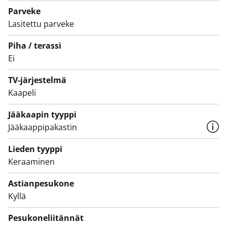
laatoilla. Kylpyhuoneen lattiassa asunnon sähköön
Parveke
liitetty mukavuuslämmitys.
Lasitettu parveke
Asuntojen parvekkeet ovat toistaiseksi käyttökiellossa
Piha / terassi
ja parvekkeille on suunnitteilla korjauksia. Käyttökiellon
Ei
ajalta maksetaan vuokrahyvitystä.
TV-järjestelmä
Kaapeli
Jääkaapin tyyppi
Jääkaappipakastin
Lieden tyyppi
Keraaminen
Astianpesukone
Kyllä
Pesukoneliitännät