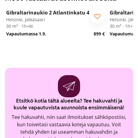
1
/
11
Gibraltarinaukio 2 Atlantinkatu 4
Gibraltarin
Helsinki, Jätkäsaari
Helsinki, Jätk
30 m² · 1h+kt
30 m² · 1h+kt
Vapautumassa 1.9.
899 €
Vapautumassa
Etsitkö kotia tältä alueelta? Tee hakuvahti ja
kuule vapautuvista asunnoista ensimmäisenä!
Tee hakuvahti, niin saat ilmoitukset sähköpostiisi,
kun toiveitasi vastaavia koteja vapautuu. Voit
tehdä yhden tai useamman hakuvahdin ja