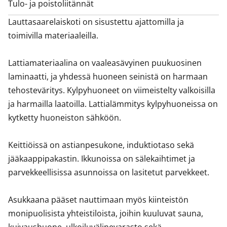
Tulo- ja poistoliitännät
Lauttasaarelaiskoti on sisustettu ajattomilla ja 
toimivilla materiaaleilla.

Lattiamateriaalina on vaaleasävyinen puukuosinen 
laminaatti, ja yhdessä huoneen seinistä on harmaan 
tehosteväritys. Kylpyhuoneet on viimeistelty valkoisilla 
ja harmailla laatoilla. Lattialämmitys kylpyhuoneissa on 
kytketty huoneiston sähköön. 

Keittiöissä on astianpesukone, induktiotaso sekä 
jääkaappipakastin. Ikkunoissa on sälekaihtimet ja 
parvekkeellisissa asunnoissa on lasitetut parvekkeet.

Asukkaana pääset nauttimaan myös kiinteistön 
monipuolisista yhteistiloista, joihin kuuluvat sauna, 