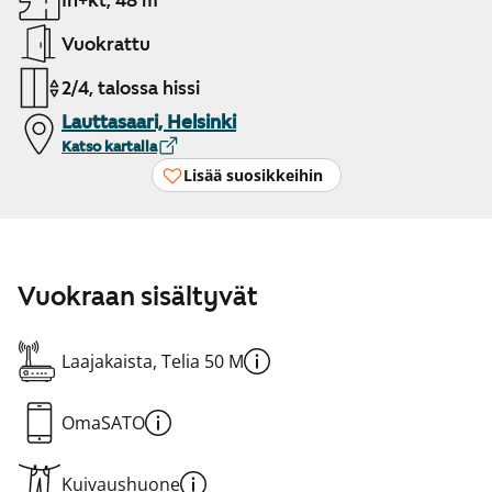
1h+kt, 48 m²
Vuokrattu
2/4, talossa hissi
Lauttasaari, Helsinki
Katso kartalla
Lisää suosikkeihin
Vuokraan sisältyvät
Laajakaista, Telia 50 M
OmaSATO
Kuivaushuone