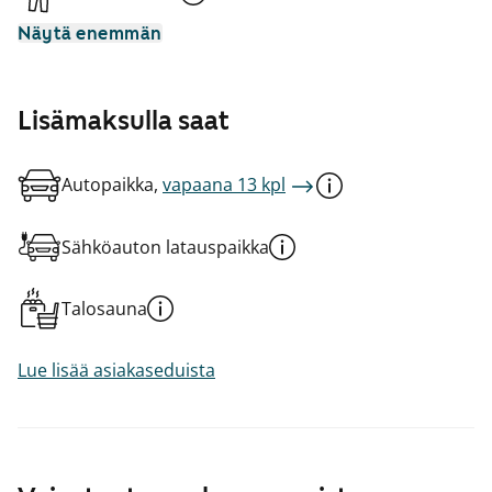
Näytä enemmän
Lisämaksulla saat
Autopaikka,
vapaana 13 kpl
Sähköauton latauspaikka
Talosauna
Lue lisää asiakaseduista