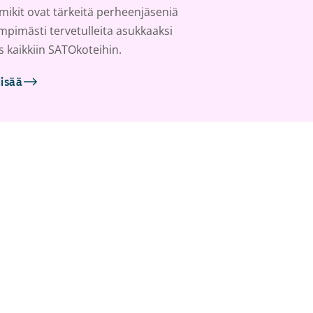
ikit ovat tärkeitä perheenjäseniä
ämpimästi tervetulleita asukkaaksi
s kaikkiin SATOkoteihin.
lisää