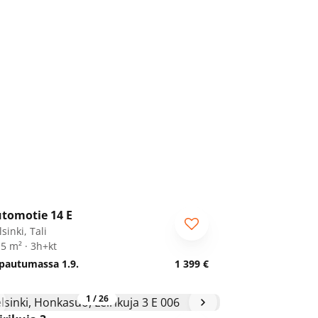
1
/
20
tomotie 14 E
sinki, Tali
,5 m² · 3h+kt
pautumassa 1.9.
1 399 €
1
/
26