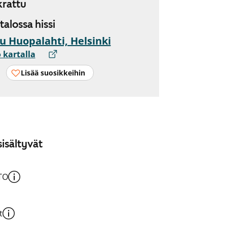
rattu
 talossa hissi
u Huopalahti, Helsinki
 kartalla
Lisää suosikkeihin
isältyvät
TO
t