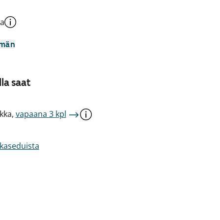
la
mmän
la saat
kka,
vapaana 3 kpl
akaseduista