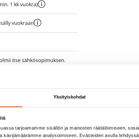
e min. 1 kk vuokra)
sisälly vuokraan
olmii itse sähkösopimuksen.
Yksityiskohdat
itä
assa tarjoamamme sisällön ja mainosten räätälöimiseen, sosia
ja kävijämäärämme analysoimiseen. Evästeiden avulla tehdyss