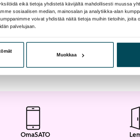
ksilöidä eikä tietoja yhdistetä kävijältä mahdollisesti muussa y
aamme sosiaalisen median, mainosalan ja analytiikka-alan kumppa
panimme voivat yhdistää näitä tietoja muihin tietoihin, joita olet
artta
idän palvelujaan.
ttömät
Muokkaa
OmaSATO
Lem