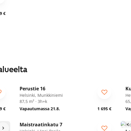
9 €
alueelta
1
/
18
Perustie 16
Ku
Helsinki, Munkkiniemi
Hel
87,5 m² · 3h+k
65
9 €
Vapautumassa 21.8.
1 695 €
Va
1
/
3
Maistraatinkatu 7