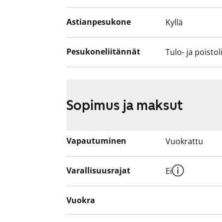
Astianpesukone
Kyllä
Pesukoneliitännät
Tulo- ja poistol
Sopimus ja maksut
Vapautuminen
Vuokrattu
Varallisuusrajat
Ei
Vuokra