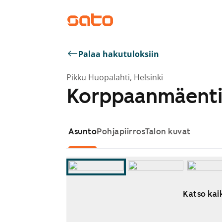
Palaa hakutuloksiin
Pikku Huopalahti, Helsinki
Korppaanmäenti
Asunto
Pohjapiirros
Talon kuvat
Katso kaik
Näytetään dia 1 / 15