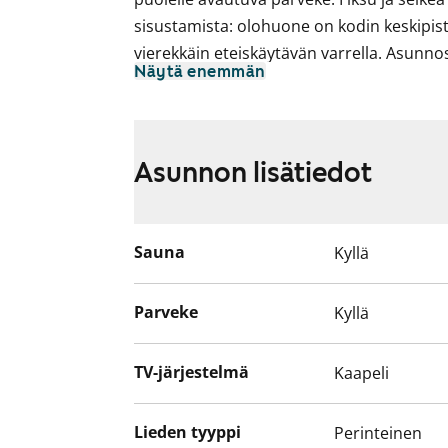
sisustamista: olohuone on kodin keskipist
vierekkäin eteiskäytävän varrella. Asunnoss
Näytä enemmän
makuuhuoneissa kuin eteisessä ja vaateh
sauna lisää asunnon kodikkuutta ja houk
Asuinhuoneiden lattiamateriaalina on lami
pakastinkaappi.
Asunnon lisätiedot
Asunnon kylpytilat on uusittu putkiremon
valkoista, tiililadottua laattaa, lattia va
Sauna
Kyllä
kattopinnat lämpimänsävyistä puuta. Ta
kylpyhuoneessa on myös paikka ja liitänn
Parveke
Kyllä
TV-järjestelmä
Kaapeli
Lieden tyyppi
Perinteinen