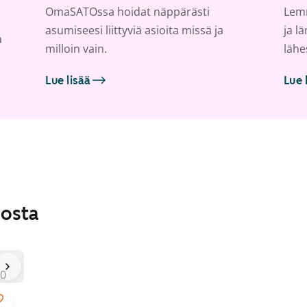
OmaSATOssa hoidat näppärästi
Lemm
asumiseesi liittyviä asioita missä ja
ja l
a
milloin vain.
lähe
Lue lisää
Lue 
losta