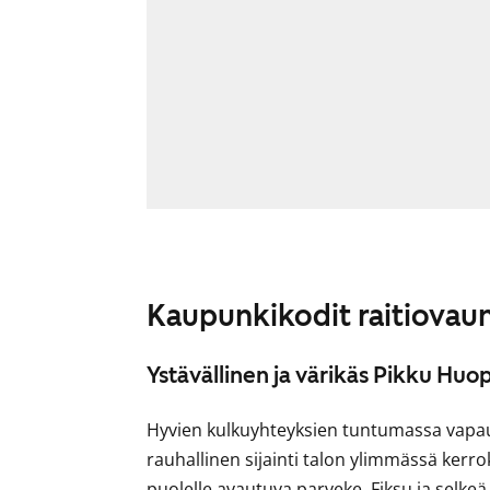
Kaupunkikodit raitiovaunu
Ystävällinen ja värikäs Pikku Huo
Hyvien kulkuyhteyksien tuntumassa vapau
rauhallinen sijainti talon ylimmässä kerro
puolelle avautuva parveke. Fiksu ja selke