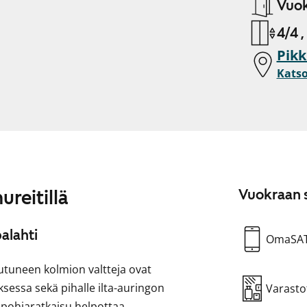
Vuok
4/4 ,
Pikk
Katso
reitillä
Vuokraan s
palahti
OmaSA
tuneen kolmion valtteja ovat
ksessa sekä pihalle ilta-auringon
Varasto
ä pohjaratkaisu helpottaa