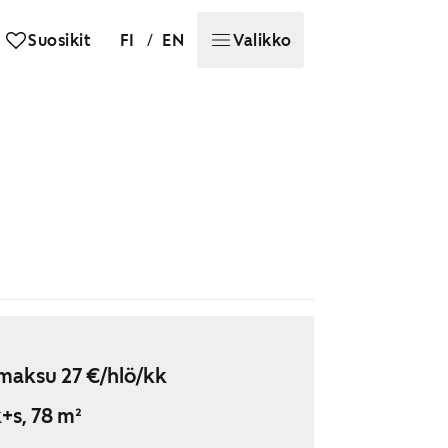
/
Suosikit
FI
EN
Valikko
maksu 27 €/hlö/kk
+s, 78 m²