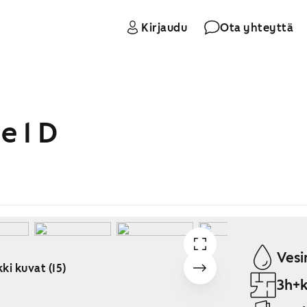
Kirjaudu
Ota yhteyttä
e 1 D
Vesi
ki kuvat (15)
3h+k