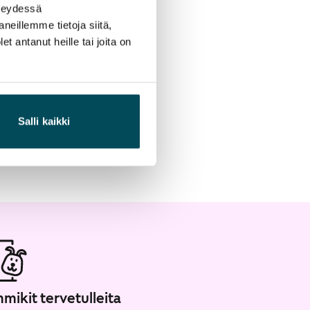
hteydessä
neillemme tietoja siitä,
 antanut heille tai joita on
Salli kaikki
mikit tervetulleita