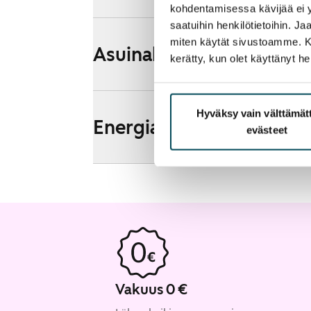
kohdentamisessa kävijää ei y
saatuihin henkilötietoihin. J
miten käytät sivustoamme. Kump
Asuinalueen esittely ja k
kerätty, kun olet käyttänyt he
Hyväksy vain välttämä
Energia
evästeet
Vakuus 0 €