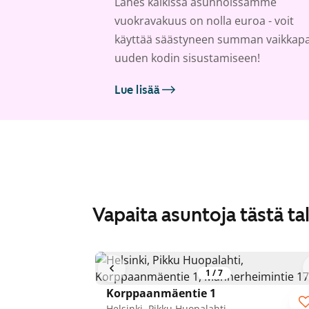
Lähes kaikissa asunnoissamme
vuokravakuus on nolla euroa - voit
käyttää säästyneen summan vaikkap
uuden kodin sisustamiseen!
Lue lisää
Vapaita asuntoja tästä ta
1
/
7
Korppaanmäentie 1
Helsinki, Pikku Huopalahti