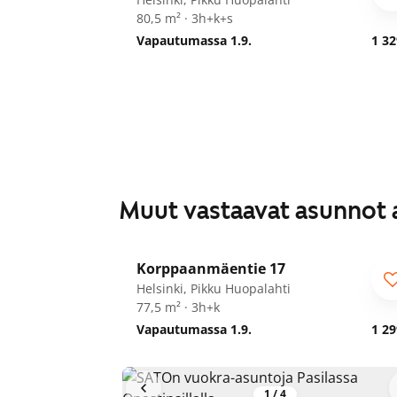
80,5 m² · 3h+k+s
Vapautumassa 1.9.
1 32
Muut vastaavat asunnot 
1
/
5
Korppaanmäentie 17
Helsinki, Pikku Huopalahti
77,5 m² · 3h+k
Vapautumassa 1.9.
1 29
1
/
4