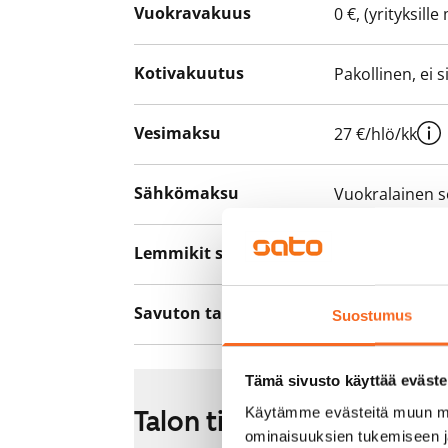
Vuokravakuus
0 €, (yrityksill
Kotivakuutus
Pakollinen, ei 
Vesimaksu
27 €/hlö/kk
Sähkömaksu
Vuokralainen s
Lemmikit sallittu
Kyllä
Savuton talo
Ei
Suostumus
Tämä sivusto käyttää eväste
Käytämme evästeitä muun mu
Talon tiedot
ominaisuuksien tukemiseen 