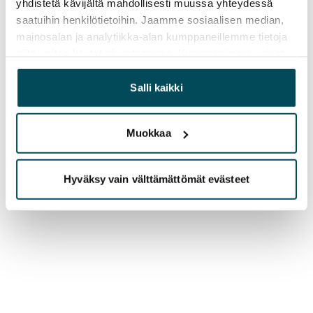
yhdistetä kävijältä mahdollisesti muussa yhteydessä
saatuihin henkilötietoihin. Jaamme sosiaalisen median,
mainosalan ja analytiikka-alan kumppaneillemme tietoja
siitä, miten käytät sivustoamme. Kumppanimme voivat
yhdistää näitä tietoja muihin tietoihin, joita olet antanut
heille tai joita on kerätty, kun olet käyttänyt heidän
Salli kaikki
palvelujaan.
Muokkaa
Hyväksy vain välttämättömät evästeet