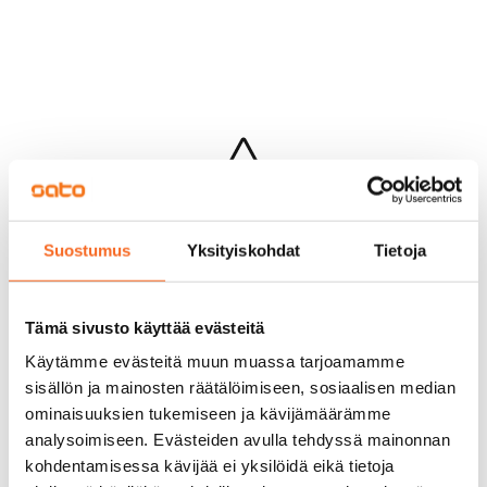
Hups...
Suostumus
Yksityiskohdat
Tietoja
Jotakin meni pieleen sivun lataamisessa
Palaa edelliselle sivulle
Tämä sivusto käyttää evästeitä
Käytämme evästeitä muun muassa tarjoamamme
sisällön ja mainosten räätälöimiseen, sosiaalisen median
ominaisuuksien tukemiseen ja kävijämäärämme
analysoimiseen. Evästeiden avulla tehdyssä mainonnan
kohdentamisessa kävijää ei yksilöidä eikä tietoja