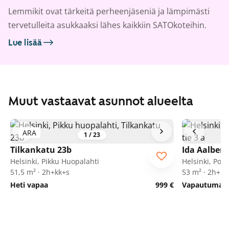
Lemmikit ovat tärkeitä perheenjäseniä ja lämpimästi
tervetulleita asukkaaksi lähes kaikkiin SATOkoteihin.
Lue lisää
Muut vastaavat asunnot alueelta
ARA
1
/
23
Tilkankatu 23b
Ida Aalberg
Helsinki, Pikku Huopalahti
Helsinki, Poh
51,5 m² · 2h+kk+s
53 m² · 2h+k
Heti vapaa
999 €
Vapautumassa