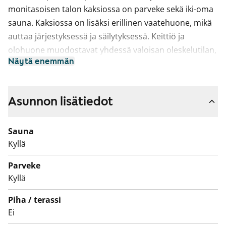
monitasoisen talon kaksiossa on parveke sekä iki-oma
sauna. Kaksiossa on lisäksi erillinen vaatehuone, mikä
auttaa järjestyksessä ja säilytyksessä. Keittiö ja
olohuone muodostavat yhdessä valoisan oleskelutilan,
Näytä enemmän
mihin mahtuu ruokapöytä sekä sohvaryhmä. Kodissa
on erillinen makuuhuone.
Keittiöissä on tilavaraus astianpesukoneelle ja
Asunnon lisätiedot
mikroaaltouunille ja kylpyhuoneissa pesutornille.
Olisiko tämä saunallinen kaksio seuraava vuokrakotisi?
Sauna
Kyllä
Parveke
Kyllä
Piha / terassi
Ei