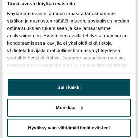
Tämä sivusto käyttää evästeitä
Ei
Käytämme evästeitä muun muassa tarjoamamme
Vuokra
sisällön ja mainosten räätälöimiseen, sosiaalisen median
ominaisuuksien tukemiseen ja kävijämäärämme
Vuokravakuus
analysoimiseen. Evästeiden avulla tehdyssä mainonnan
0 €, (yrityksille min. 1 kk vuokra)
kohdentamisessa kävijää ei yksilöidä eikä tietoja
yhdistetä kävijältä mahdollisesti muussa yhteydessä
Kotivakuutus
saatuihin henkilötietoihin. Jaamme sosiaalisen median,
Pakollinen, ei sisälly vuokraan
mainosalan ja analytiikka-alan kumppaneillemme tietoja
siitä, miten käytät sivustoamme. Kumppanimme voivat
Vesimaksu
yhdistää näitä tietoja muihin tietoihin, joita olet antanut
27 €/hlö/kk
heille tai joita on kerätty, kun olet käyttänyt heidän
Salli kaikki
Sähkömaksu
palvelujaan.
Vuokralainen solmii itse sähkösopimuksen.
Muokkaa
Lemmikit sallittu
Kyllä
Hyväksy vain välttämättömät evästeet
Savuton talo