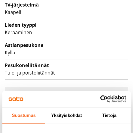
TV-järjestelmä
Kaapeli
Lieden tyyppi
Keraaminen
Astianpesukone
Kyllä
Pesukoneliitännät
Tulo- ja poistoliitännät
Sopimus ja maksut
Vapautuminen
Suostumus
Yksityiskohdat
Tietoja
Vuokrattu
Varallisuusrajat