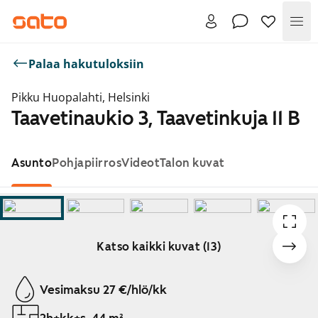
Val
Palaa hakutuloksiin
Pikku Huopalahti, Helsinki
Taavetinaukio 3, Taavetinkuja 11 B
Asunto
Pohjapiirros
Videot
Talon kuvat
Katso kaikki kuvat (13)
Näytetään dia 1 / 13
Vesimaksu 27 €/hlö/kk