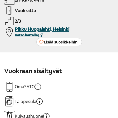
2h+kk+s, 44 m²
Vuokrattu
2/3
Pikku Huopalahti, Helsinki
Katso kartalla
Lisää suosikkeihin
Vuokraan sisältyvät
OmaSATO
Talopesula
Kuivaushuone