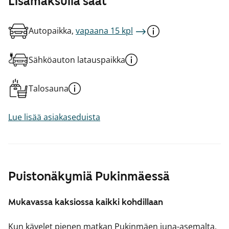
Lisämaksulla saat
Autopaikka,
vapaana 15 kpl
Sähköauton latauspaikka
Talosauna
Lue lisää asiakaseduista
Puistonäkymiä Pukinmäessä
Mukavassa kaksiossa kaikki kohdillaan
Kun kävelet pienen matkan Pukinmäen juna-asemalta,