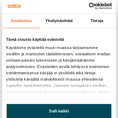
Vuokravakuus
0 €, (yrityksille min. 1 kk vuokra)
Suostumus
Yksityiskohdat
Tietoja
Kotivakuutus
Pakollinen, ei sisälly vuokraan
Tämä sivusto käyttää evästeitä
Vesimaksu
Käytämme evästeitä muun muassa tarjoamamme
27 €/hlö/kk
sisällön ja mainosten räätälöimiseen, sosiaalisen median
ominaisuuksien tukemiseen ja kävijämäärämme
Sähkömaksu
analysoimiseen. Evästeiden avulla tehdyssä mainonnan
Vuokralainen solmii itse sähkösopimuksen.
kohdentamisessa kävijää ei yksilöidä eikä tietoja
yhdistetä kävijältä mahdollisesti muussa yhteydessä
Laajakaista
saatuihin henkilötietoihin. Jaamme sosiaalisen median,
Vuokraan sisältyy 50 M laajakaistaliittymä. Voit hankkia
mainosalan ja analytiikka-alan kumppaneillemme tietoja
lisänopeutta etuhintaan ottamalla yhteyttä
siitä, miten käytät sivustoamme. Kumppanimme voivat
operaattoriin Telia.
yhdistää näitä tietoja muihin tietoihin, joita olet antanut
heille tai joita on kerätty, kun olet käyttänyt heidän
Salli kaikki
Lemmikit sallittu
palvelujaan.