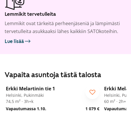
Lemmikit tervetulleita
Lemmikit ovat tärkeitä perheenjäseniä ja lämpimästi
tervetulleita asukkaaksi lähes kaikkiin SATOkoteihin.
Lue lisää
Vapaita asuntoja tästä talosta
1
/
23
Erkki Melartinin tie 1
Erkki Melart
Helsinki, Pukinmäki
Helsinki, Puk
74,5 m² · 3h+k
60 m² · 2h+k
Vapautumassa 1.10.
1 079 €
Vapautumassa