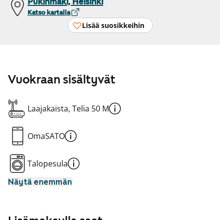
Pukinmäki, Helsinki
Katso kartalla
Lisää suosikkeihin
Vuokraan sisältyvät
Laajakaista, Telia 50 M
OmaSATO
Talopesula
Näytä enemmän