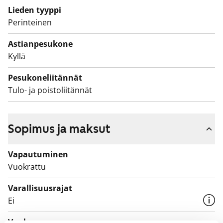
Lieden tyyppi
Miten on, sopisiko sinulle koti, jonka parveke avautuu
Perinteinen
etelään kohti Säveltäjänpuistoa?
Astianpesukone
Kyllä
Pesukoneliitännät
Tulo- ja poistoliitännät
Sopimus ja maksut
Vapautuminen
Vuokrattu
Varallisuusrajat
Ei
Vuokra