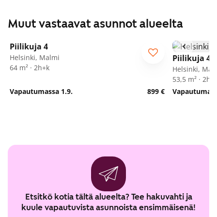
Muut vastaavat asunnot alueelta
1
/
9
Piilikuja 4
Helsinki, Malmi
Piilikuja 4
64 m² · 2h+k
Helsinki, Mal
53,5 m² · 2h+
Vapautumassa 1.9.
899 €
Vapautumassa
Etsitkö kotia tältä alueelta? Tee hakuvahti ja
kuule vapautuvista asunnoista ensimmäisenä!