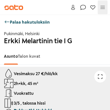
Val
Palaa hakutuloksiin
Pukinmäki, Helsinki
Erkki Melartinin tie 1 G
Asunto
Talon kuvat
Näytetään dia 1 / 1
Vesimaksu 27 €/hlö/kk
2h+kk, 45 m²
Vuokrattu
3/5 , talossa hissi