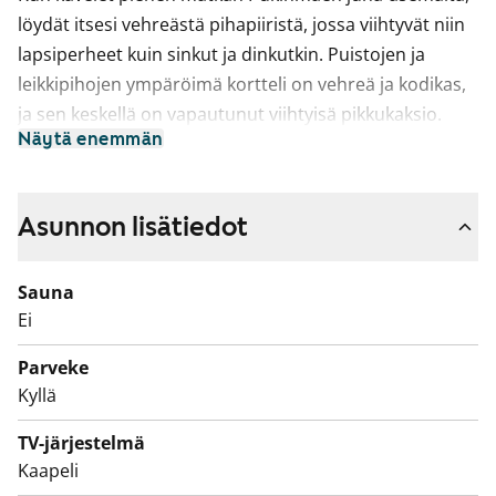
löydät itsesi vehreästä pihapiiristä, jossa viihtyvät niin
lapsiperheet kuin sinkut ja dinkutkin. Puistojen ja
leikkipihojen ympäröimä kortteli on vehreä ja kodikas,
ja sen keskellä on vapautunut viihtyisä pikkukaksio.
Näytä enemmän
Tulisitko katsomaan?
Asunnon ydin on keittokomeron ja olkkarin
muodostama viihtyisä oleskelutila, johon mahtuvat
Asunnon lisätiedot
niin pieni ruokapöytä kuin lokoisa sohva-TV-kombokin.
Makuuhuone on varsin napakka, mutta sen
Sauna
sisustamista helpottaa säilytystilan keskittyminen
Ei
vaatehuoneeseen. Fiksua!
Parveke
Asuinhuoneissa on laminaattilattiat ja kylpyhuone on
Kyllä
kaakeloitu. Keittokomerossa on kunnon jää-
TV-järjestelmä
pakastinkaappi, nelilevyinen sähköliesi ja
Kaapeli
astianpesukone. Kylppärissä on paikka pesukoneelle.