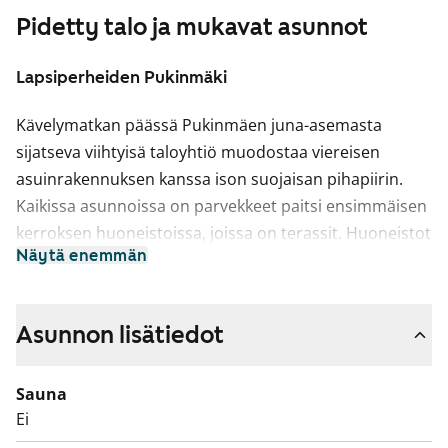
Pidetty talo ja mukavat asunnot
Lapsiperheiden Pukinmäki
Kävelymatkan päässä Pukinmäen juna-asemasta
sijatseva viihtyisä taloyhtiö muodostaa viereisen
asuinrakennuksen kanssa ison suojaisan pihapiirin.
Kaikissa asunnoissa on parvekkeet paitsi ensimmäisen
kerroksen huoneistoissa, joissa on terassit. Huoneistot
Näytä enemmän
on varustettu astian- ja pyykinpesukoneliitännöin ja
keittokomerollisia asuntoja lukuunottamatta niissä on
myös tilavaraus pakastinkaapille.
Asunnon lisätiedot
Sauna
Ei