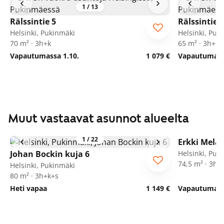
1
/
13
Rälssintie 5
Rälssintie 5
Helsinki, Pukinmäki
Helsinki, Puk
70 m² · 3h+k
65 m² · 3h+k
Vapautumassa 1.10.
1 079 €
Vapautumassa
Muut vastaavat asunnot alueelta
1
/
22
Erkki Melart
Johan Bockin kuja 6
Helsinki, Puk
74,5 m² · 3h+
Helsinki, Pukinmäki
80 m² · 3h+k+s
Heti vapaa
1 149 €
Vapautumassa