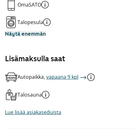
OmaSATO
Talopesula
Näytä enemmän
Lisämaksulla saat
Autopaikka,
vapaana 9 kpl
Talosauna
Lue lisää asiakaseduista