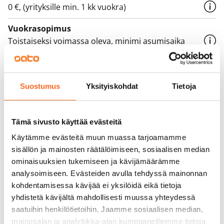
0 €, (yrityksille min. 1 kk vuokra)
Vuokrasopimus
Toistaiseksi voimassa oleva, minimi asumisaika
12 kk
Irtisanomis­mahdollisuus
Suostumus
Yksityiskohdat
Tietoja
12 kk vuokrasopimuksesta tai sopimussakolla
aiemmin
Tämä sivusto käyttää evästeitä
Kotivakuutus
Pakollinen, ei sisälly vuokraan
Käytämme evästeitä muun muassa tarjoamamme
sisällön ja mainosten räätälöimiseen, sosiaalisen median
Vesimaksu
ominaisuuksien tukemiseen ja kävijämäärämme
27 €/hlö/kk
analysoimiseen. Evästeiden avulla tehdyssä mainonnan
kohdentamisessa kävijää ei yksilöidä eikä tietoja
Sähkömaksu
yhdistetä kävijältä mahdollisesti muussa yhteydessä
Vuokralainen solmii itse sähkösopimuksen.
saatuihin henkilötietoihin. Jaamme sosiaalisen median,
mainosalan ja analytiikka-alan kumppaneillemme tietoja