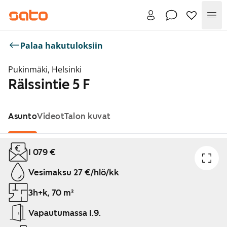
Val
Palaa hakutuloksiin
Pukinmäki, Helsinki
Rälssintie 5 F
Asunto
Videot
Talon kuvat
Näytetään dia 1 / 1
1 079 €
Vesimaksu 27 €/hlö/kk
3h+k, 70 m²
Vapautumassa 1.9.