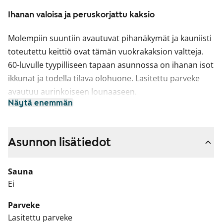
Ihanan valoisa ja peruskorjattu kaksio
Molempiin suuntiin avautuvat pihanäkymät ja kauniisti
toteutettu keittiö ovat tämän vuokrakaksion valtteja.
60-luvulle tyypilliseen tapaan asunnossa on ihanan isot
ikkunat ja todella tilava olohuone. Lasitettu parveke
avautuu aurinkoiseen lounaaseen.
Näytä enemmän
Asuinhuoneissa on kodikkaat tammilaminaattilattiat.
Valkoisissa keittiökaapistoissa on kaunis kiiltävä pinta
ja työtasot ovat pehmeänharmaata laminaattia.
Asunnon lisätiedot
Varusteina ovat jää-pakastinkaappi ja nelilevyinen
sähköliesi, astianpesukone on mahdollista asentaa.
Sauna
Ei
Kylpyhuoneen lattiat on laatoitettu harmaalla ja seinät
valkoisella kaakelilla. Kapealle pyykinpesukoneelle on
Parveke
tilavaraus.
Lasitettu parveke