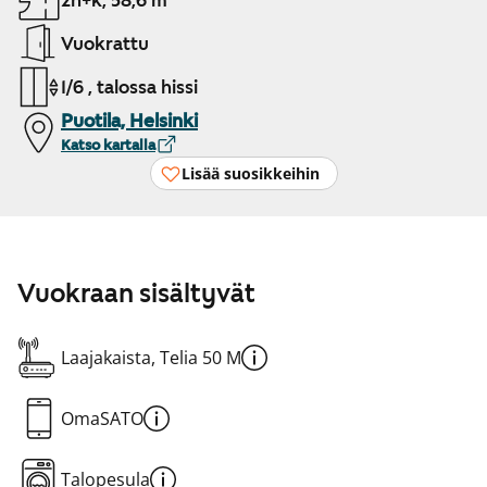
2h+k, 58,6 m²
Vuokrattu
1/6 , talossa hissi
Puotila, Helsinki
Katso kartalla
Lisää suosikkeihin
Vuokraan sisältyvät
Laajakaista, Telia 50 M
OmaSATO
Talopesula