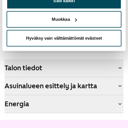
heille tai joita on kerätty, kun olet käyttänyt heidän
Salli kaikki
operaattoriin Telia.
palvelujaan.
Lemmikit sallittu
Muokkaa
Kyllä
Savuton talo
Hyväksy vain välttämättömät evästeet
Ei
Talon tiedot
Asuinalueen esittely ja kartta
Energia