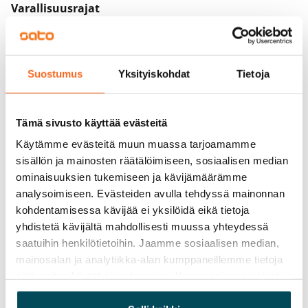
Varallisuusrajat
Ei
Vuokra
Suostumus
Yksityiskohdat
Tietoja
Vuokravakuus
0 €, (yrityksille min. 1 kk vuokra)
Tämä sivusto käyttää evästeitä
Kotivakuutus
Käytämme evästeitä muun muassa tarjoamamme
Pakollinen, ei sisälly vuokraan
sisällön ja mainosten räätälöimiseen, sosiaalisen median
Vesimaksu
ominaisuuksien tukemiseen ja kävijämäärämme
27 €/hlö/kk
analysoimiseen. Evästeiden avulla tehdyssä mainonnan
kohdentamisessa kävijää ei yksilöidä eikä tietoja
Sähkömaksu
yhdistetä kävijältä mahdollisesti muussa yhteydessä
Vuokralainen solmii itse sähkösopimuksen.
saatuihin henkilötietoihin. Jaamme sosiaalisen median,
mainosalan ja analytiikka-alan kumppaneillemme tietoja
Laajakaista
siitä, miten käytät sivustoamme. Kumppanimme voivat
Vuokraan sisältyy 50 M laajakaistaliittymä. Voit hankkia
yhdistää näitä tietoja muihin tietoihin, joita olet antanut
lisänopeutta etuhintaan ottamalla yhteyttä