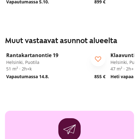
Vapautumassa 5.10.
899 €
Muut vastaavat asunnot alueelta
1
/
16
Rantakartanontie 19
Klaavuntie 
Helsinki, Puotila
Helsinki, Puot
51 m² · 2h+k
47 m² · 2h+kk
Vapautumassa 14.8.
855 €
Heti vapaa