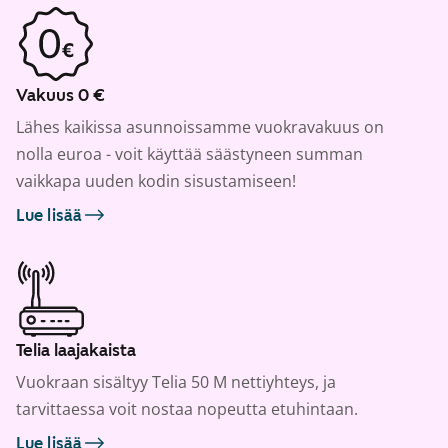
Vakuus 0 €
Lähes kaikissa asunnoissamme vuokravakuus on
nolla euroa - voit käyttää säästyneen summan
vaikkapa uuden kodin sisustamiseen!
Lue lisää
Telia laajakaista
Vuokraan sisältyy Telia 50 M nettiyhteys, ja
tarvittaessa voit nostaa nopeutta etuhintaan.
Lue lisää