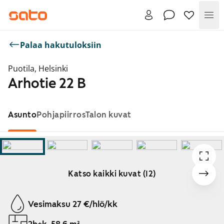
Val
Palaa hakutuloksiin
Puotila, Helsinki
Arhotie 22 B
Asunto
Pohjapiirros
Talon kuvat
Katso kaikki kuvat (12)
Näytetään dia 1 / 12
Vesimaksu 27 €/hlö/kk