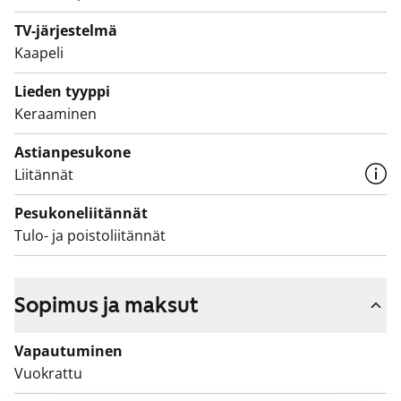
Olisiko tässä uusi elämäsi vuokrakoti? Tulehan
TV-järjestelmä
tutustumaan paikan päälle!
Kaapeli
Lieden tyyppi
Keraaminen
Astianpesukone
Liitännät
Pesukoneliitännät
Tulo- ja poistoliitännät
Sopimus ja maksut
Vapautuminen
Vuokrattu