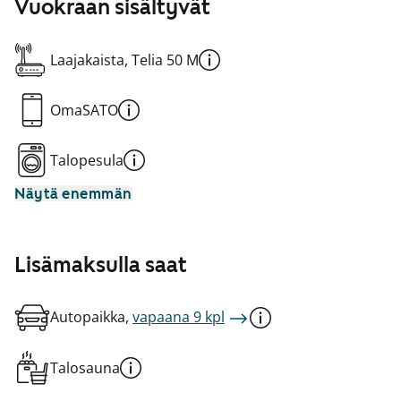
Vuokraan sisältyvät
Laajakaista, Telia 50 M
OmaSATO
Talopesula
Näytä enemmän
Lisämaksulla saat
Autopaikka,
vapaana 9 kpl
Talosauna