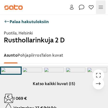
Val
Palaa hakutuloksiin
Puotila, Helsinki
Rusthollarinkuja 2 D
Asunto
Pohjapiirros
Talon kuvat
Katso kaikki kuvat (15)
Näytetään dia 1 / 15
1 069 €