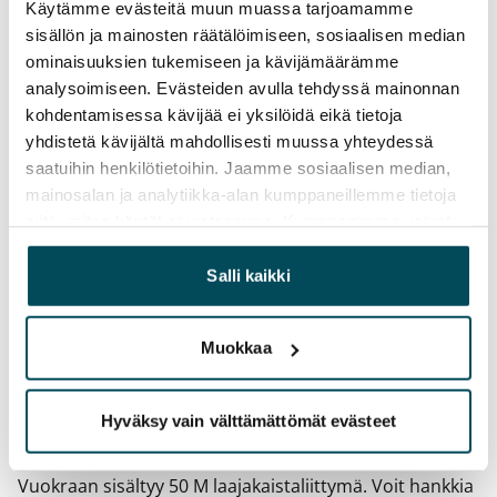
Käytämme evästeitä muun muassa tarjoamamme
Vuokrasopimus
sisällön ja mainosten räätälöimiseen, sosiaalisen median
Toistaiseksi voimassa oleva, minimi asumisaika
ominaisuuksien tukemiseen ja kävijämäärämme
12 kk
analysoimiseen. Evästeiden avulla tehdyssä mainonnan
kohdentamisessa kävijää ei yksilöidä eikä tietoja
Irtisanomis­mahdollisuus
yhdistetä kävijältä mahdollisesti muussa yhteydessä
12 kk vuokrasopimuksesta tai sopimussakolla
saatuihin henkilötietoihin. Jaamme sosiaalisen median,
aiemmin
mainosalan ja analytiikka-alan kumppaneillemme tietoja
siitä, miten käytät sivustoamme. Kumppanimme voivat
Kotivakuutus
yhdistää näitä tietoja muihin tietoihin, joita olet antanut
Pakollinen, ei sisälly vuokraan
heille tai joita on kerätty, kun olet käyttänyt heidän
Salli kaikki
palvelujaan.
Vesimaksu
27 €/hlö/kk
Muokkaa
Sähkömaksu
Vuokralainen solmii itse sähkösopimuksen.
Hyväksy vain välttämättömät evästeet
Laajakaista
Vuokraan sisältyy 50 M laajakaistaliittymä. Voit hankkia