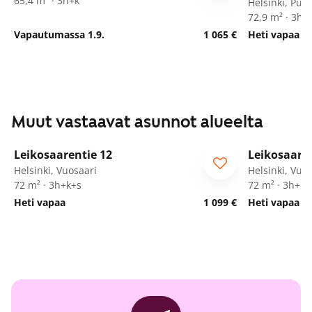
65,4 m² · 3h+k
Helsinki, Puot
72,9 m² · 3h+
Vapautumassa 1.9.
1 065 €
Heti vapaa
Muut vastaavat asunnot alueelta
1
/
23
Leikosaarentie 12
Leikosaaren
ARA
ARA
Helsinki, Vuosaari
Helsinki, Vuo
72 m² · 3h+k+s
72 m² · 3h+k+
Heti vapaa
1 099 €
Heti vapaa