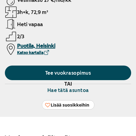
Vesimaksu 27 €/hlö/kk
3h+k, 72,9 m²
Heti vapaa
2/3
Puotila, Helsinki
Katso kartalla
Tee vuokrasopimus
TAI
Hae tätä asuntoa
Lisää suosikkeihin