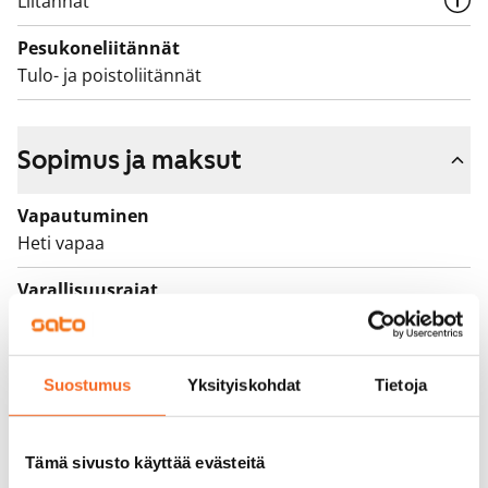
Liitännät
Pesukoneliitännät
Tulo- ja poistoliitännät
Sopimus ja maksut
Vapautuminen
Heti vapaa
Varallisuusrajat
Ei
Vuokra
Suostumus
Yksityiskohdat
Tietoja
1 069 €/kk
Vuokravakuus
0 €, (yrityksille min. 1 kk vuokra)
Tämä sivusto käyttää evästeitä