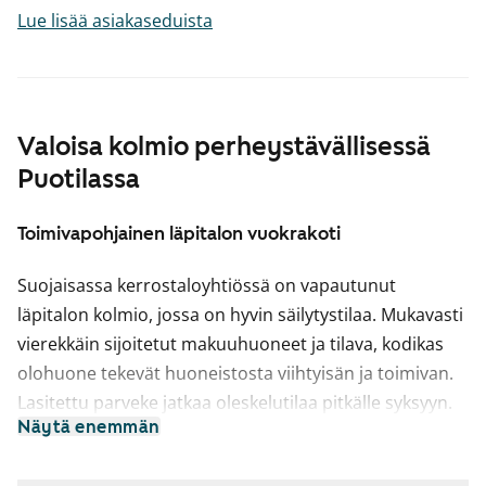
Lue lisää asiakaseduista
Valoisa kolmio perheystävällisessä
Puotilassa
Toimivapohjainen läpitalon vuokrakoti
Suojaisassa kerrostaloyhtiössä on vapautunut
läpitalon kolmio, jossa on hyvin säilytystilaa. Mukavasti
vierekkäin sijoitetut makuuhuoneet ja tilava, kodikas
olohuone tekevät huoneistosta viihtyisän ja toimivan.
Lasitettu parveke jatkaa oleskelutilaa pitkälle syksyyn.
Näytä enemmän
Suuret ikkunat päästävät luonnonvalon osaksi kotia.
Keittiössä on kaasuliesi ja jääkaappi.