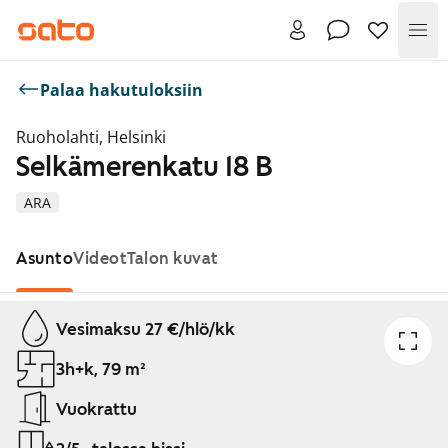
Val
Palaa hakutuloksiin
Ruoholahti, Helsinki
Selkämerenkatu 18 B
ARA
Asunto
Videot
Talon kuvat
Näytetään dia 1 / 1
Vesimaksu 27 €/hlö/kk
3h+k, 79 m²
Vuokrattu