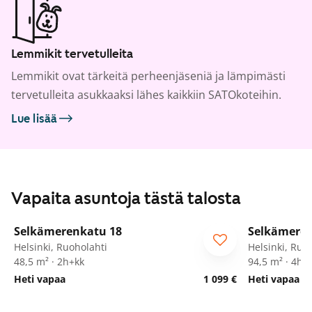
Lemmikit tervetulleita
Lemmikit ovat tärkeitä perheenjäseniä ja lämpimästi
tervetulleita asukkaaksi lähes kaikkiin SATOkoteihin.
Lue lisää
Vapaita asuntoja tästä talosta
1
/
11
Selkämerenkatu 18
Selkämeren
ARA
ARA
Helsinki, Ruoholahti
Helsinki, Ruo
48,5 m² · 2h+kk
94,5 m² · 4h+
Heti vapaa
1 099 €
Heti vapaa