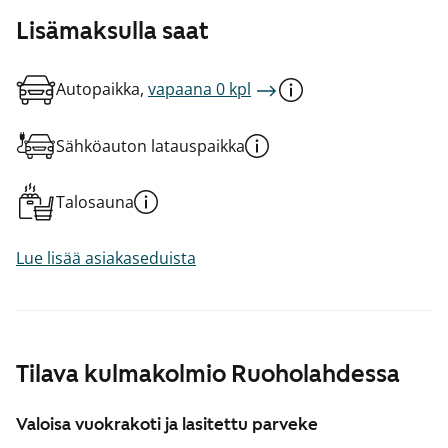
Lisämaksulla saat
Autopaikka,
vapaana 0 kpl
Sähköauton latauspaikka
Talosauna
Lue lisää asiakaseduista
Tilava kulmakolmio Ruoholahdessa
Valoisa vuokrakoti ja lasitettu parveke