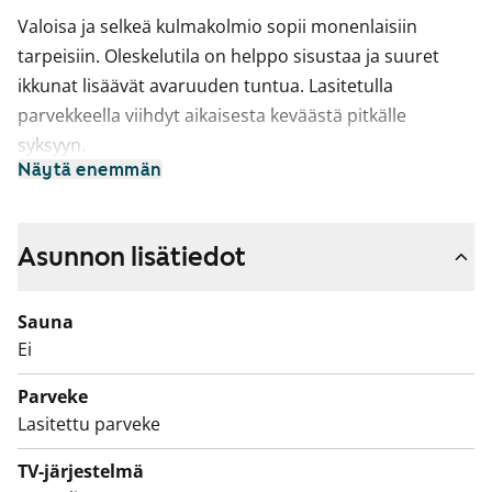
Valoisa ja selkeä kulmakolmio sopii monenlaisiin
tarpeisiin. Oleskelutila on helppo sisustaa ja suuret
ikkunat lisäävät avaruuden tuntua. Lasitetulla
parvekkeella viihdyt aikaisesta keväästä pitkälle
syksyyn.
Näytä enemmän
Erillisessä keittiössä on astianpesukone ja hyvin tilaa
ruoanlaittoon. Perinteinen liesi ja toimivat
säilytysratkaisut tekevät arjesta sujuvaa. Kylpyhuone
Asunnon lisätiedot
on reilun kokoinen ja siellä on liitännät
pyykinpesukoneelle. Lisäksi asunnossa on erillinen wc
Sauna
arkea sujuvoittamaan.
Ei
Tulehan tutustumaan paikan päälle, voisiko tästä tulla
Parveke
uusi vuokrakotisi!
Lasitettu parveke
Tämä on valtion tukema Varke-asunto (entinen ARA),
TV-järjestelmä