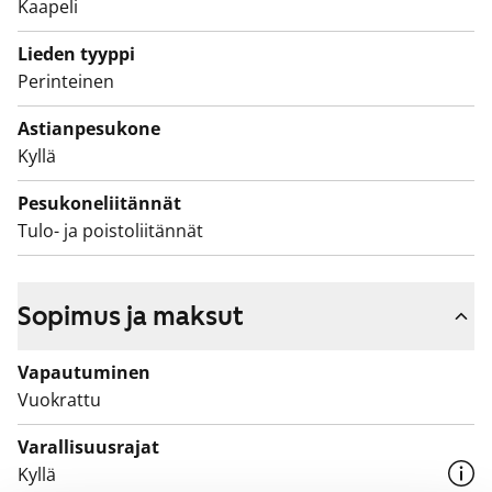
jossa asukasvalinta perustuu asunnon tarpeen
Kaapeli
kiireellisyyteen, hakijoiden tuloihin ja varallisuuteen,
Lieden tyyppi
sekä asunnon tarpeen syyhyn.
Perinteinen
Astianpesukone
Kyllä
Pesukoneliitännät
Tulo- ja poistoliitännät
Sopimus ja maksut
Vapautuminen
Vuokrattu
Varallisuusrajat
Kyllä