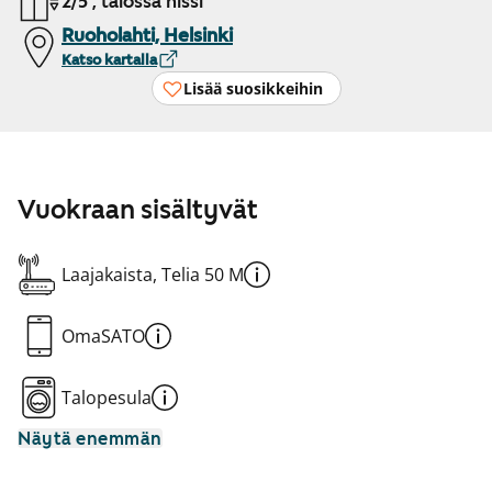
2/5 , talossa hissi
Ruoholahti, Helsinki
Katso kartalla
Lisää suosikkeihin
Vuokraan sisältyvät
Laajakaista, Telia 50 M
OmaSATO
Talopesula
Näytä enemmän