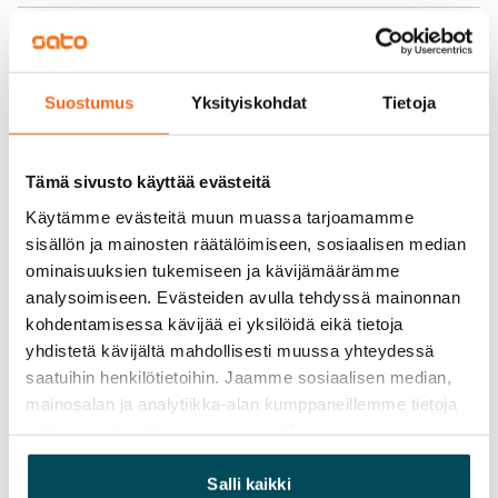
Vuokra
Vuokravakuus
0 €
Suostumus
Yksityiskohdat
Tietoja
Kotivakuutus
Pakollinen, ei sisälly vuokraan
Tämä sivusto käyttää evästeitä
Käytämme evästeitä muun muassa tarjoamamme
Vesimaksu
sisällön ja mainosten räätälöimiseen, sosiaalisen median
27 €/hlö/kk
ominaisuuksien tukemiseen ja kävijämäärämme
analysoimiseen. Evästeiden avulla tehdyssä mainonnan
Sähkömaksu
kohdentamisessa kävijää ei yksilöidä eikä tietoja
Vuokralainen solmii itse sähkösopimuksen.
yhdistetä kävijältä mahdollisesti muussa yhteydessä
Laajakaista
saatuihin henkilötietoihin. Jaamme sosiaalisen median,
Vuokraan sisältyy 50 M laajakaistaliittymä. Voit hankkia
mainosalan ja analytiikka-alan kumppaneillemme tietoja
siitä, miten käytät sivustoamme. Kumppanimme voivat
lisänopeutta etuhintaan ottamalla yhteyttä
yhdistää näitä tietoja muihin tietoihin, joita olet antanut
operaattoriin Telia.
heille tai joita on kerätty, kun olet käyttänyt heidän
Salli kaikki