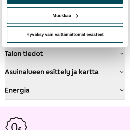
palvelujaan.
Lemmikit sallittu
Kyllä
Muokkaa
Savuton talo
Ei
Hyväksy vain välttämättömät evästeet
Talon tiedot
Asuinalueen esittely ja kartta
Energia