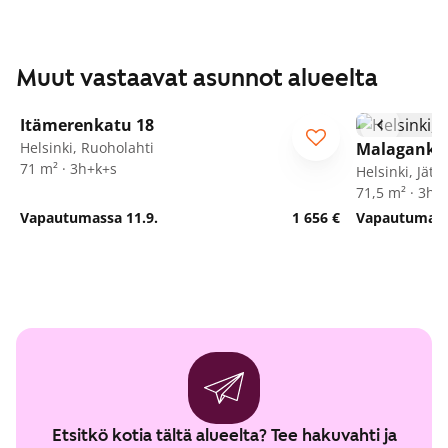
Muut vastaavat asunnot alueelta
1
/
9
Itämerenkatu 18
ARA
Helsinki, Ruoholahti
Malaganka
71 m² · 3h+k+s
Helsinki, Jätk
71,5 m² · 3h+
Vapautumassa 11.9.
1 656 €
Vapautumassa
Etsitkö kotia tältä alueelta? Tee hakuvahti ja