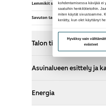
Lemmikit sallittu
kohdentamisessa kävijää ei y
Kyllä
saatuihin henkilötietoihin. J
miten käytät sivustoamme. Kump
Savuton talo
Kyllä
kerätty, kun olet käyttänyt he
Hyväksy vain välttämä
Talon tiedot
evästeet
Asuinalueen esittely ja k
Energia