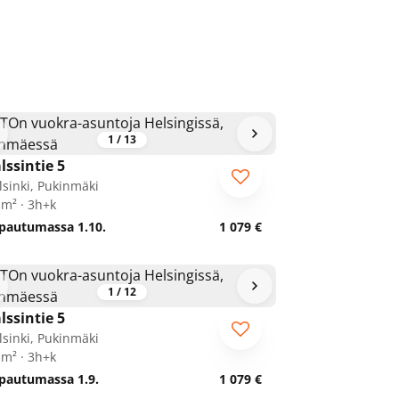
1
/
13
lssintie 5
lsinki, Pukinmäki
 m² · 3h+k
pautumassa 1.10.
1 079 €
1
/
12
lssintie 5
lsinki, Pukinmäki
 m² · 3h+k
pautumassa 1.9.
1 079 €