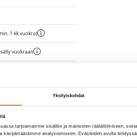
e min. 1 kk vuokra)
sisälly vuokraan
olmii itse sähkösopimuksen.
Yksityiskohdat
yy 50 M laajakaistaliittymä. Voit
peutta etuhintaan ottamalla
itä
ttoriin Telia.
assa tarjoamamme sisällön ja mainosten räätälöimiseen, sosia
ja kävijämäärämme analysoimiseen. Evästeiden avulla tehdyss