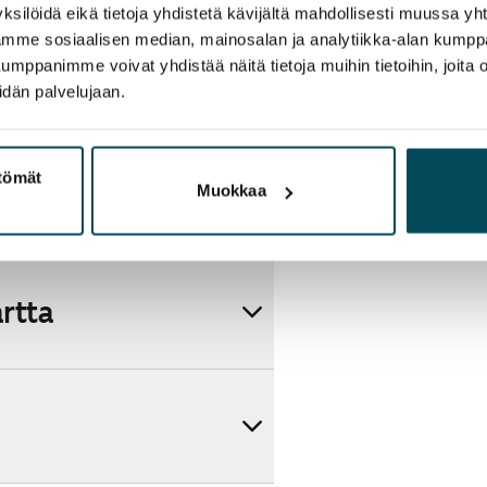
ksilöidä eikä tietoja yhdistetä kävijältä mahdollisesti muussa y
aamme sosiaalisen median, mainosalan ja analytiikka-alan kumppa
panimme voivat yhdistää näitä tietoja muihin tietoihin, joita olet
idän palvelujaan.
ttömät
Muokkaa
artta