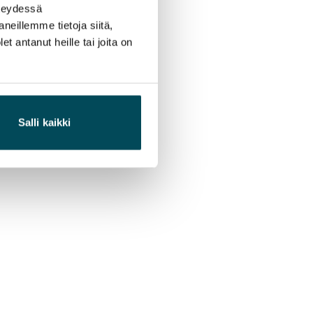
hteydessä
neillemme tietoja siitä,
 antanut heille tai joita on
Salli kaikki