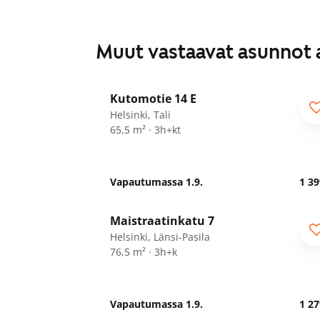
Muut vastaavat asunnot 
1
/
20
Kutomotie 14 E
Helsinki, Tali
65,5 m² · 3h+kt
Vapautumassa 1.9.
1 39
1
/
3
Maistraatinkatu 7
Helsinki, Länsi-Pasila
76,5 m² · 3h+k
Vapautumassa 1.9.
1 27