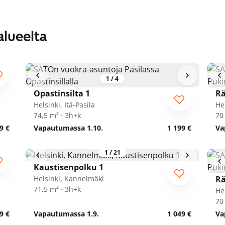
alueelta
1
/
4
Opastinsilta 1
Rä
Helsinki, Itä-Pasila
He
74,5 m² · 3h+k
70
9 €
Vapautumassa 1.10.
1 199 €
Va
1
/
21
Kaustisenpolku 1
Helsinki, Kannelmäki
Rä
71,5 m² · 3h+k
He
70
9 €
Vapautumassa 1.9.
1 049 €
Va