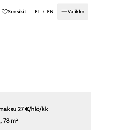
/
Suosikit
FI
EN
Valikko
maksu 27 €/hlö/kk
, 78 m²