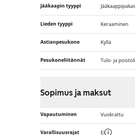
tupakkapaikalla.
Jääkaapin tyyppi
Jääkaappipakas
Lieden tyyppi
Keraaminen
Astianpesukone
Kyllä
Pesukoneliitännät
Tulo- ja poistol
Sopimus ja maksut
Vapautuminen
Vuokrattu
Varallisuusrajat
Ei