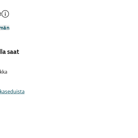
t
mmän
la saat
kka
akaseduista