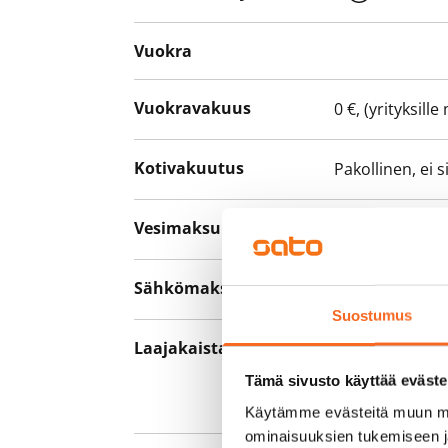
Vuokra
Vuokravakuus
0 €, (yrityksill
Kotivakuutus
Pakollinen, ei 
Vesimaksu
27 €/hlö/kk
Sähkömaksu
Vuokralainen s
Suostumus
Laajakaista
Vuokraan sisält
hankkia lisäno
Tämä sivusto käyttää eväste
yhteyttä operaa
Käytämme evästeitä muun mu
ominaisuuksien tukemiseen 