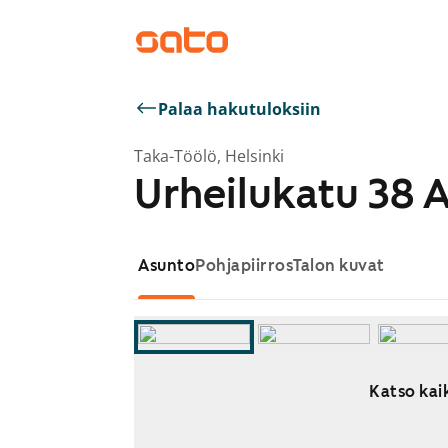
Palaa hakutuloksiin
Taka-Töölö, Helsinki
Urheilukatu 38 
Asunto
Pohjapiirros
Talon kuvat
Katso kaik
Näytetään dia 1 / 21