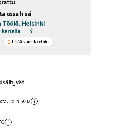
rattu
 talossa hissi
-Töölö, Helsinki
 kartalla
Lisää suosikkeihin
isältyvät
sta, Telia 50 M
TO