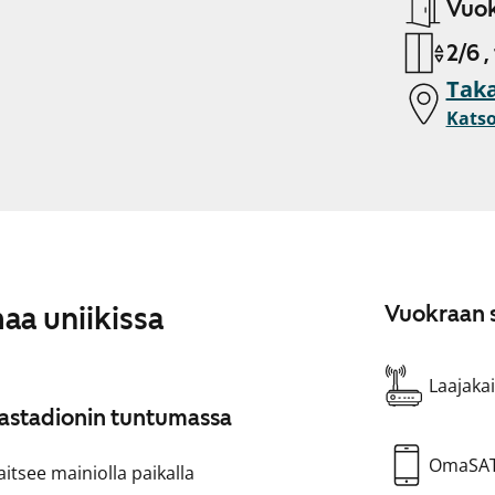
Vuok
2/6 ,
Taka
Katso
a uniikissa
Vuokraan s
Laajakai
astadionin tuntumassa
OmaSA
jaitsee mainiolla paikalla