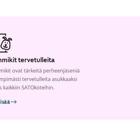
mikit tervetulleita
ikit ovat tärkeitä perheenjäseniä
ämpimästi tervetulleita asukkaaksi
s kaikkiin SATOkoteihin.
lisää