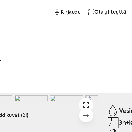
Kirjaudu
Ota yhteyttä
A
Vesi
ki kuvat (21)
3h+k