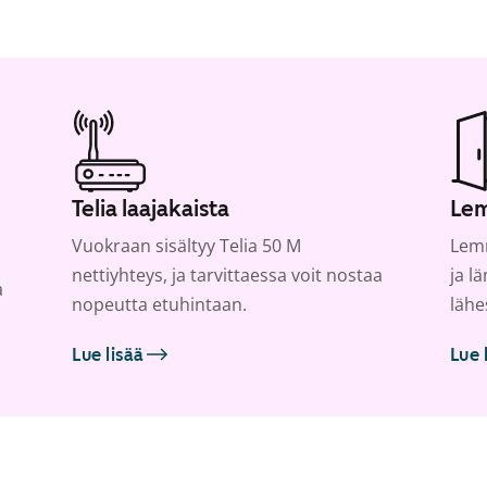
Telia laajakaista
Lem
Vuokraan sisältyy Telia 50 M
Lemm
nettiyhteys, ja tarvittaessa voit nostaa
ja l
a
nopeutta etuhintaan.
lähe
Lue lisää
Lue 