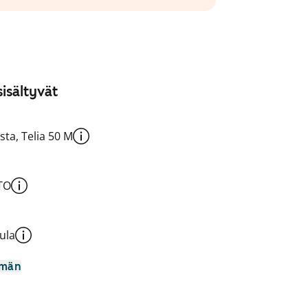
isältyvät
sta, Telia 50 M
TO
ula
mmän