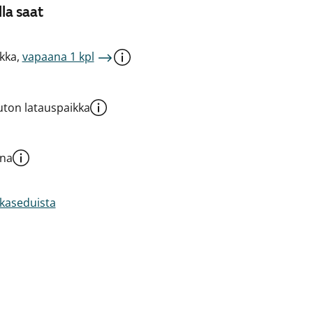
la saat
kka,
vapaana 1 kpl
ton latauspaikka
una
akaseduista