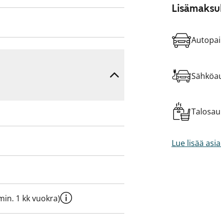
Lisämaksul
Autopai
Sähköau
Talosa
Lue lisää asi
e min. 1 kk vuokra)