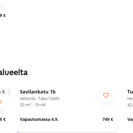
9 €
alueelta
1
/
9
Savilankatu 1b
Tu
Helsinki, Taka-Töölö
He
20 m² · 1h+kt
42
5 €
Vapautumassa 4.9.
749 €
Va