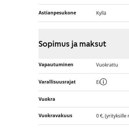
Astianpesukone
Kyllä
Sopimus ja maksut
Vapautuminen
Vuokrattu
Varallisuusrajat
Ei
Vuokra
Vuokravakuus
0 €, (yrityksill