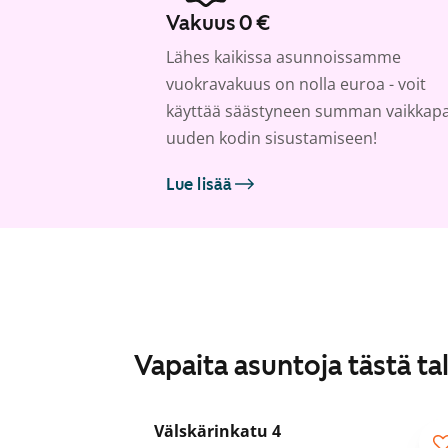
Vakuus 0 €
Lähes kaikissa asunnoissamme
vuokravakuus on nolla euroa - voit
käyttää säästyneen summan vaikkap
uuden kodin sisustamiseen!
Lue lisää
Vapaita asuntoja tästä ta
1
/
24
Välskärinkatu 4
Seniorille