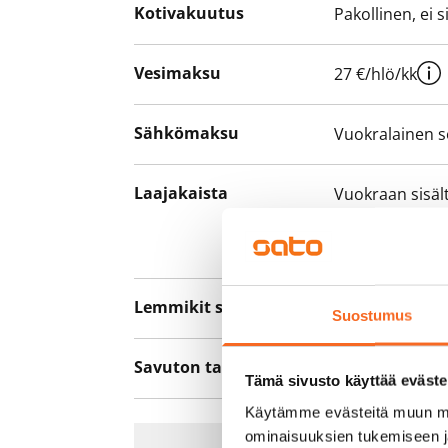
Kotivakuutus
Pakollinen, ei 
Vesimaksu
27 €/hlö/kk
Sähkömaksu
Vuokralainen s
Laajakaista
Vuokraan sisält
hankkia lisäno
yhteyttä operaa
Lemmikit sallittu
Kyllä
Suostumus
Savuton talo
Ei
Tämä sivusto käyttää eväste
Käytämme evästeitä muun mu
ominaisuuksien tukemiseen 