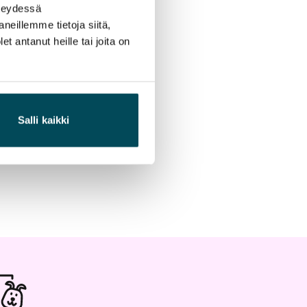
hteydessä
neillemme tietoja siitä,
 antanut heille tai joita on
Salli kaikki