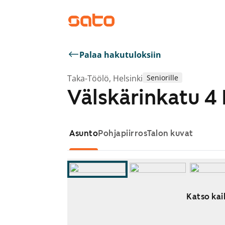
Palaa hakutuloksiin
Taka-Töölö, Helsinki
Seniorille
Välskärinkatu 4 
Asunto
Pohjapiirros
Talon kuvat
Katso kai
Näytetään dia 1 / 8