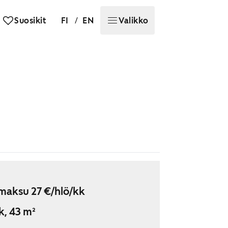
/
Suosikit
FI
EN
Valikko
maksu 27 €/hlö/kk
k, 43 m²