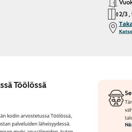
Vuok
2/3 ,
Taka
Katso
ässä Töölössä
Se
Täm
väh
män kodin arvostetussa Töölössä,
tal
ustan palveluiden läheisyydessä.
Nä
kumisen myös apuvälineiden, kuten