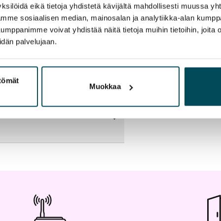
ksilöidä eikä tietoja yhdistetä kävijältä mahdollisesti muussa y
aamme sosiaalisen median, mainosalan ja analytiikka-alan kumppa
panimme voivat yhdistää näitä tietoja muihin tietoihin, joita olet
idän palvelujaan.
artta
ttömät
Muokkaa