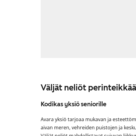
Väljät neliöt perinteikkä
Kodikas yksiö seniorille
Avara yksiö tarjoaa mukavan ja esteettö
aivan meren, vehreiden puistojen ja kesk
Väljät neliöt mahdollistavat sujuvan liik