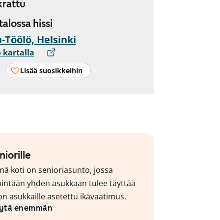
rattu
 talossa hissi
-Töölö, Helsinki
 kartalla
Lisää suosikkeihin
niorille
ä koti on senioriasunto, jossa
intään yhden asukkaan tulee täyttää
on asukkaille asetettu ikävaatimus.
ytä enemmän