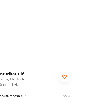
1
/
11
nturikatu 16
lsinki, Etu-Töölö
,5 m² · 1h+k
pautumassa 1.9.
999 €
1
/
14