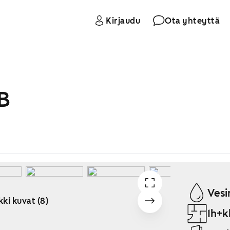
Kirjaudu
Ota yhteyttä
B
Vesi
kki kuvat (8)
1h+k