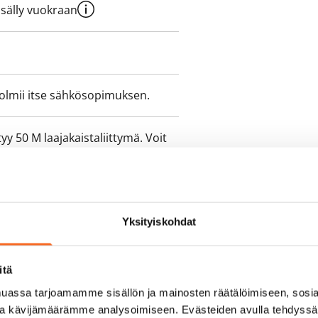
sisälly vuokraan
olmii itse sähkösopimuksen.
yy 50 M laajakaistaliittymä. Voit
peutta etuhintaan ottamalla
ttoriin Telia.
Yksityiskohdat
itä
assa tarjoamamme sisällön ja mainosten räätälöimiseen, sosia
ja kävijämäärämme analysoimiseen. Evästeiden avulla tehdyss