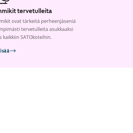
mikit tervetulleita
ikit ovat tärkeitä perheenjäseniä
ämpimästi tervetulleita asukkaaksi
s kaikkiin SATOkoteihin.
lisää