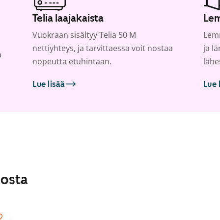
Telia laajakaista
Lem
Vuokraan sisältyy Telia 50 M
Lemm
nettiyhteys, ja tarvittaessa voit nostaa
ja l
a
nopeutta etuhintaan.
lähe
Lue lisää
Lue 
losta