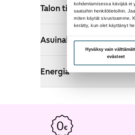
kohdentamisessa kävijää ei y
Talon tiedot
saatuihin henkilötietoihin. J
miten käytät sivustoamme. Kump
kerätty, kun olet käyttänyt he
Asuinalueen esittely ja k
Hyväksy vain välttämä
evästeet
Energia