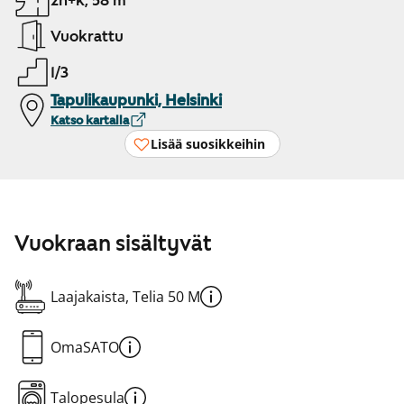
2h+k, 58 m²
Vuokrattu
1/3
Tapulikaupunki, Helsinki
Katso kartalla
Lisää suosikkeihin
Vuokraan sisältyvät
Laajakaista, Telia 50 M
OmaSATO
Talopesula