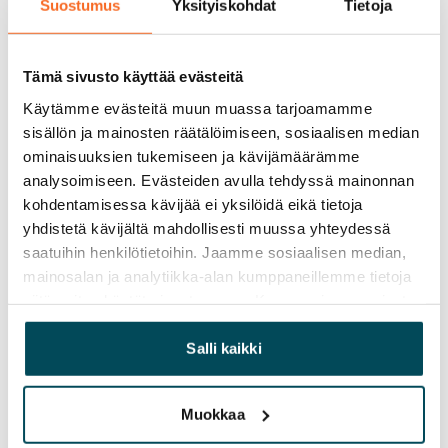
Vuokrattu
Suostumus
Yksityiskohdat
Tietoja
Varallisuusrajat
Ei
Tämä sivusto käyttää evästeitä
Käytämme evästeitä muun muassa tarjoamamme
Vuokra
sisällön ja mainosten räätälöimiseen, sosiaalisen median
ominaisuuksien tukemiseen ja kävijämäärämme
Vuokravakuus
analysoimiseen. Evästeiden avulla tehdyssä mainonnan
0 €, (yrityksille min. 1 kk vuokra)
kohdentamisessa kävijää ei yksilöidä eikä tietoja
Kotivakuutus
yhdistetä kävijältä mahdollisesti muussa yhteydessä
Pakollinen, ei sisälly vuokraan
saatuihin henkilötietoihin. Jaamme sosiaalisen median,
mainosalan ja analytiikka-alan kumppaneillemme tietoja
Vesimaksu
siitä, miten käytät sivustoamme. Kumppanimme voivat
27 €/hlö/kk
yhdistää näitä tietoja muihin tietoihin, joita olet antanut
heille tai joita on kerätty, kun olet käyttänyt heidän
Salli kaikki
Sähkömaksu
palvelujaan.
Vuokralainen solmii itse sähkösopimuksen.
Muokkaa
Laajakaista