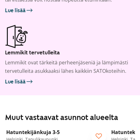
Lue lisää
Lemmikit tervetulleita
Lemmikit ovat tärkeitä perheenjäseniä ja lämpimästi
tervetulleita asukkaaksi lähes kaikkiin SATOkoteihin.
Lue lisää
Muut vastaavat asunnot alueelta
1
/
6
Hatuntekijänkuja 3-5
Hatuntekij
Helsinki, Tapulikaupunki
Helsinki, Tap