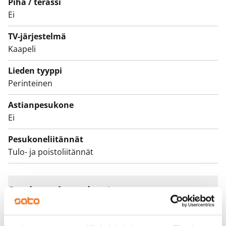
Piha / terassi
neljän/viiden huoneen asunnoissa erillinen wc.
Ei
Yhdessä viereisen taloyhtiön kanssa rakennukset
TV-järjestelmä
muodostavat suojaisan pihapiirin, jonka keskellä on
Kaapeli
vehreä leikkipiha.
Lieden tyyppi
Perinteinen
Astianpesukone
Ei
Pesukoneliitännät
Tulo- ja poistoliitännät
Sopimus ja maksut
Vapautuminen