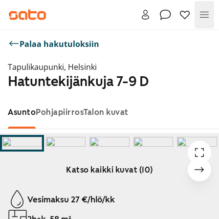
Val
Palaa hakutuloksiin
Tapulikaupunki, Helsinki
Hatuntekijänkuja 7-9 D
Asunto
Pohjapiirros
Talon kuvat
Katso kaikki kuvat (10)
Näytetään dia 1 / 10
Vesimaksu 27 €/hlö/kk