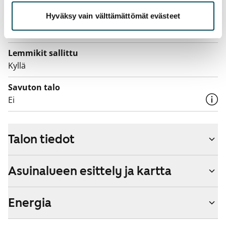
Vuokraan sisältyy 50 M laajakaistaliittymä. Voit hankkia
Hyväksy vain välttämättömät evästeet
lisänopeutta etuhintaan ottamalla yhteyttä
operaattoriin Telia.
Lemmikit sallittu
Kyllä
Savuton talo
Ei
Talon tiedot
Asuinalueen esittely ja kartta
Energia