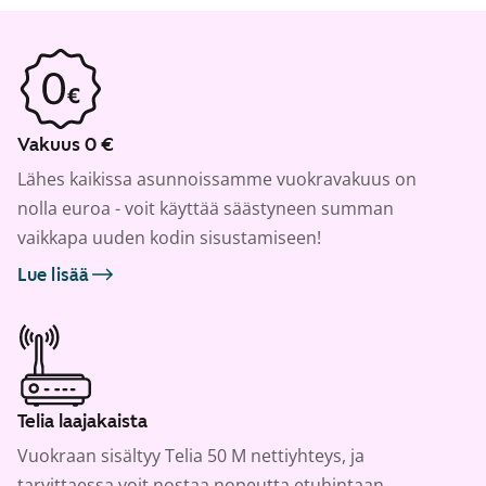
Vakuus 0 €
Lähes kaikissa asunnoissamme vuokravakuus on
nolla euroa - voit käyttää säästyneen summan
vaikkapa uuden kodin sisustamiseen!
Lue lisää
Telia laajakaista
Vuokraan sisältyy Telia 50 M nettiyhteys, ja
tarvittaessa voit nostaa nopeutta etuhintaan.