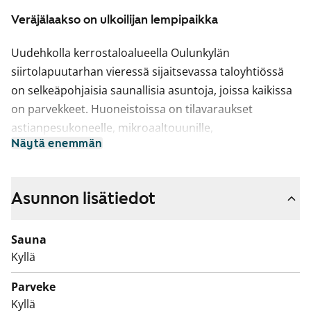
Veräjälaakso on ulkoilijan lempipaikka
Uudehkolla kerrostaloalueella Oulunkylän
siirtolapuutarhan vieressä sijaitsevassa taloyhtiössä
on selkeäpohjaisia saunallisia asuntoja, joissa kaikissa
on parvekkeet. Huoneistoissa on tilavaraukset
astianpesukoneelle, mikroaaltouunille,
Näytä enemmän
pyykinpesukoneelle ja kuivausrummulle. Kaksioissa on
jää-pakastinkaappi ja kolmioissa ja neliöissä jää-
viileäkaapin lisäksi tilavaraus toiselle kylmäkalusteelle.
Asunnon lisätiedot
Tämä on valtion tukema Varke-asunto (entinen ARA),
jossa asukasvalinta perustuu asunnon tarpeen
Sauna
kiireellisyyteen, hakijoiden tuloihin ja varallisuuteen,
Kyllä
sekä asunnon tarpeen syyhyn.
Parveke
Kyllä