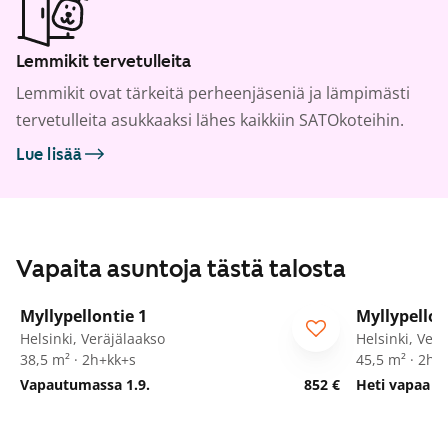
Lemmikit tervetulleita
Lemmikit ovat tärkeitä perheenjäseniä ja lämpimästi
tervetulleita asukkaaksi lähes kaikkiin SATOkoteihin.
Lue lisää
Vapaita asuntoja tästä talosta
1
/
15
Myllypellontie 1
Myllypellon
ARA
ARA
Helsinki, Veräjälaakso
Helsinki, Ver
38,5 m² · 2h+kk+s
45,5 m² · 2h+
Vapautumassa 1.9.
852 €
Heti vapaa