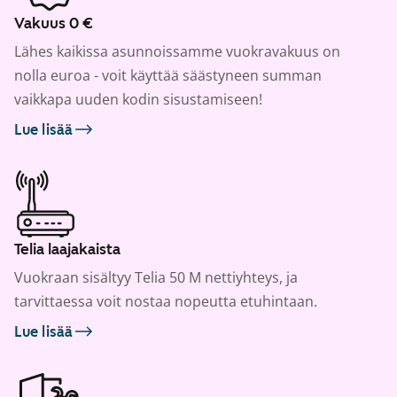
Vakuus 0 €
Lähes kaikissa asunnoissamme vuokravakuus on
nolla euroa - voit käyttää säästyneen summan
vaikkapa uuden kodin sisustamiseen!
Lue lisää
Telia laajakaista
Vuokraan sisältyy Telia 50 M nettiyhteys, ja
tarvittaessa voit nostaa nopeutta etuhintaan.
Lue lisää