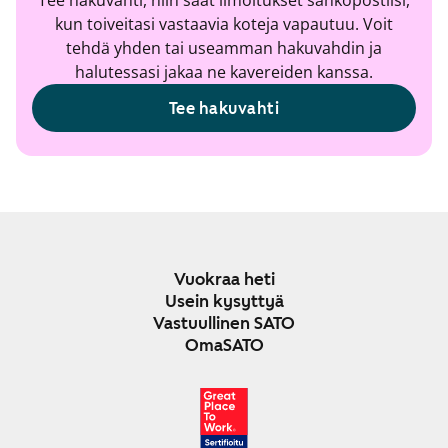
Tee hakuvahti, niin saat ilmoitukset sähköpostiisi,
kun toiveitasi vastaavia koteja vapautuu. Voit
tehdä yhden tai useamman hakuvahdin ja
halutessasi jakaa ne kavereiden kanssa.
Tee hakuvahti
Vuokraa heti
Usein kysyttyä
Vastuullinen SATO
OmaSATO