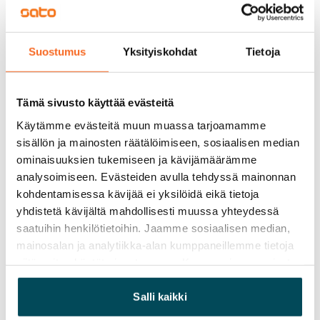
Vuokra
Vuokravakuus
Suostumus
Yksityiskohdat
Tietoja
0 €
Kotivakuutus
Pakollinen, ei sisälly vuokraan
Tämä sivusto käyttää evästeitä
Käytämme evästeitä muun muassa tarjoamamme
Vesimaksu
sisällön ja mainosten räätälöimiseen, sosiaalisen median
27 €/hlö/kk
ominaisuuksien tukemiseen ja kävijämäärämme
analysoimiseen. Evästeiden avulla tehdyssä mainonnan
Sähkömaksu
kohdentamisessa kävijää ei yksilöidä eikä tietoja
Vuokralainen solmii itse sähkösopimuksen.
yhdistetä kävijältä mahdollisesti muussa yhteydessä
saatuihin henkilötietoihin. Jaamme sosiaalisen median,
Laajakaista
mainosalan ja analytiikka-alan kumppaneillemme tietoja
Vuokraan sisältyy 50 M laajakaistaliittymä. Voit hankkia
siitä, miten käytät sivustoamme. Kumppanimme voivat
lisänopeutta etuhintaan ottamalla yhteyttä
yhdistää näitä tietoja muihin tietoihin, joita olet antanut
operaattoriin Telia.
heille tai joita on kerätty, kun olet käyttänyt heidän
Salli kaikki
palvelujaan.
Lemmikit sallittu