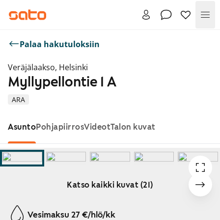
Val
Palaa hakutuloksiin
Veräjälaakso, Helsinki
Myllypellontie 1 A
ARA
Asunto
Pohjapiirros
Videot
Talon kuvat
Katso kaikki kuvat (21)
Näytetään dia 1 / 21
Vesimaksu 27 €/hlö/kk