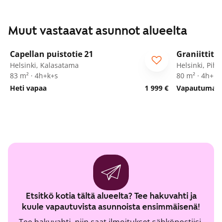
Muut vastaavat asunnot alueelta
1
/
30
Capellan puistotie 21
Graniittitie
Helsinki, Kalasatama
Helsinki, Pihl
83 m² · 4h+k+s
80 m² · 4h+kt
Heti vapaa
1 999 €
Vapautumassa
Etsitkö kotia tältä alueelta? Tee hakuvahti ja
kuule vapautuvista asunnoista ensimmäisenä!