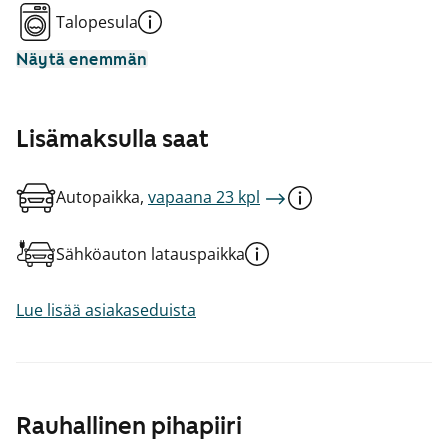
Talopesula
Näytä enemmän
Lisämaksulla saat
Autopaikka,
vapaana 23 kpl
Sähköauton latauspaikka
Lue lisää asiakaseduista
Rauhallinen pihapiiri