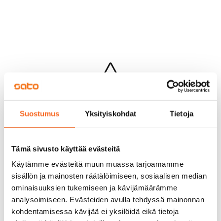
Hups...
Suostumus
Yksityiskohdat
Tietoja
Jotakin meni pieleen sivun lataamisessa
Palaa edelliselle sivulle
Tämä sivusto käyttää evästeitä
Käytämme evästeitä muun muassa tarjoamamme
sisällön ja mainosten räätälöimiseen, sosiaalisen median
ominaisuuksien tukemiseen ja kävijämäärämme
analysoimiseen. Evästeiden avulla tehdyssä mainonnan
kohdentamisessa kävijää ei yksilöidä eikä tietoja