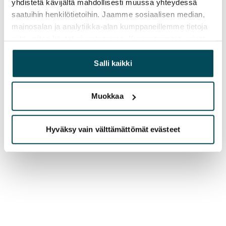
yhdistetä kävijältä mahdollisesti muussa yhteydessä
saatuihin henkilötietoihin. Jaamme sosiaalisen median,
mainosalan ja analytiikka-alan kumppaneillemme tietoja
siitä, miten käytät sivustoamme. Kumppanimme voivat
yhdistää näitä tietoja muihin tietoihin, joita olet antanut
heille tai joita on kerätty, kun olet käyttänyt heidän
Salli kaikki
palvelujaan.
Muokkaa
Hyväksy vain välttämättömät evästeet