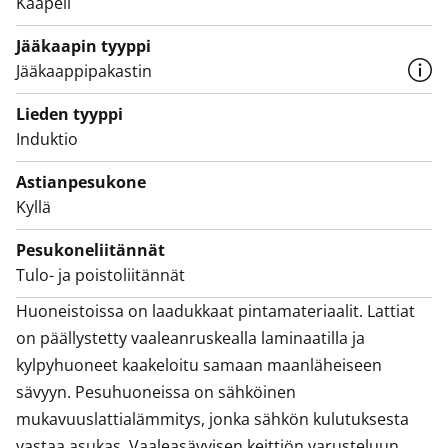
Kaapeli
sopisiko tämä pikkukoti uudeksi elämäsi vuokrakodiksi!
Jääkaapin tyyppi
Kohteessa ollaan piakkoin siirtymässä kulutuksen
Jääkaappipakastin
mukaiseen laskutukseen veden osalta.
Lieden tyyppi
Induktio
Astianpesukone
Kyllä
Pesukoneliitännät
Tulo- ja poistoliitännät
Huoneistoissa on laadukkaat pintamateriaalit. Lattiat 
on päällystetty vaaleanruskealla laminaatilla ja 
kylpyhuoneet kaakeloitu samaan maanläheiseen 
sävyyn. Pesuhuoneissa on sähköinen 
mukavuuslattialämmitys, jonka sähkön kulutuksesta 
vastaa asukas. Vaaleasävyisen keittiön varusteluun 