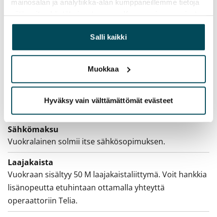
mainosalan ja analytiikka-alan kumppaneillemme tietoja
Vuokra
siitä, miten käytät sivustoamme. Kumppanimme voivat
yhdistää näitä tietoja muihin tietoihin, joita olet antanut
Vuokravakuus
heille tai joita on kerätty, kun olet käyttänyt heidän
Salli kaikki
0 €, (yrityksille min. 1 kk vuokra)
palvelujaan.
Kotivakuutus
Muokkaa
Pakollinen, ei sisälly vuokraan
Vesimaksu
Hyväksy vain välttämättömät evästeet
27 €/hlö/kk
Sähkömaksu
Vuokralainen solmii itse sähkösopimuksen.
Laajakaista
Vuokraan sisältyy 50 M laajakaistaliittymä. Voit hankkia
lisänopeutta etuhintaan ottamalla yhteyttä
operaattoriin Telia.