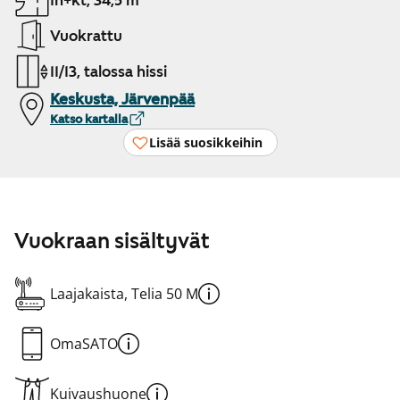
1h+kt, 34,5 m²
Vuokrattu
11/13, talossa hissi
Keskusta, Järvenpää
Katso kartalla
Lisää suosikkeihin
Vuokraan sisältyvät
Laajakaista, Telia 50 M
OmaSATO
Kuivaushuone