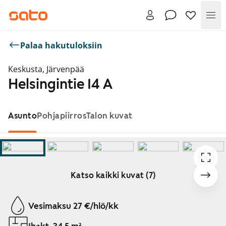
Val
Palaa hakutuloksiin
Keskusta, Järvenpää
Helsingintie 14 A
Asunto
Pohjapiirros
Talon kuvat
Katso kaikki kuvat (7)
Näytetään dia 1 / 7
Vesimaksu 27 €/hlö/kk