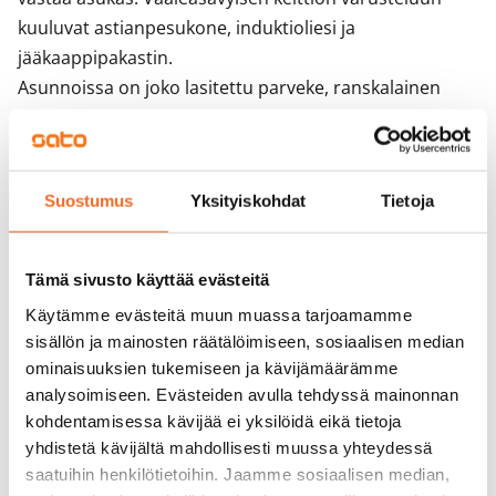
kuuluvat astianpesukone, induktioliesi ja 
jääkaappipakastin.

Asunnoissa on joko lasitettu parveke, ranskalainen 
parveke tai pihakansitason terassi. Kaikissa ikkunoissa 
ja ikkunaovissa on sälekaihtimet. Rakennuksessa on 
keskitetty, lämmön talteenotolla varustettu 
Suostumus
Yksityiskohdat
Tietoja
koneellinen tulo- ja poistoilmanvaihto ja kesäaikainen 
viilennys.
Tämä sivusto käyttää evästeitä
Sopimus ja maksut
Käytämme evästeitä muun muassa tarjoamamme
sisällön ja mainosten räätälöimiseen, sosiaalisen median
Vapautuminen
ominaisuuksien tukemiseen ja kävijämäärämme
analysoimiseen. Evästeiden avulla tehdyssä mainonnan
Vuokrattu
kohdentamisessa kävijää ei yksilöidä eikä tietoja
Varallisuusrajat
yhdistetä kävijältä mahdollisesti muussa yhteydessä
Ei
saatuihin henkilötietoihin. Jaamme sosiaalisen median,