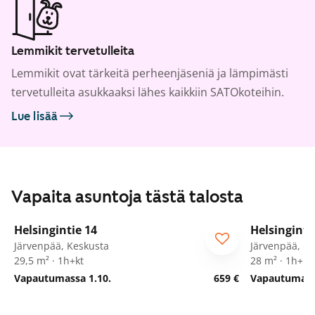
Lemmikit tervetulleita
Lemmikit ovat tärkeitä perheenjäseniä ja lämpimästi
tervetulleita asukkaaksi lähes kaikkiin SATOkoteihin.
Lue lisää
Vapaita asuntoja tästä talosta
1
/
18
Helsingintie 14
Helsinginti
Järvenpää, Keskusta
Järvenpää, K
29,5 m² · 1h+kt
28 m² · 1h+kt
Vapautumassa 1.10.
659 €
Vapautumassa