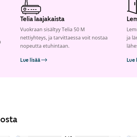
Telia laajakaista
Lem
Vuokraan sisältyy Telia 50 M
Lemm
nettiyhteys, ja tarvittaessa voit nostaa
ja l
a
nopeutta etuhintaan.
lähe
Lue lisää
Lue 
losta