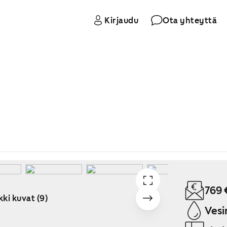
Kirjaudu
Ota yhteyttä
769 
kki kuvat (9)
Vesi