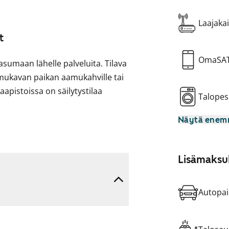
Laajakai
t
OmaSA
 asumaan lähelle palveluita. Tilava
 mukavan paikan aamukahville tai
kaapistoissa on säilytystilaa
Talopes
Näytä ene
 sekä paikka astianpesukoneellesi.
Lisämaksul
ät liitännät pyykinpesukoneelle.
esutupa ja kuivaushuone.
Autopai
ilytystä helpottavat irtainvarasto