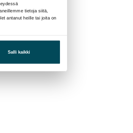
hteydessä
neillemme tietoja siitä,
 antanut heille tai joita on
Salli kaikki