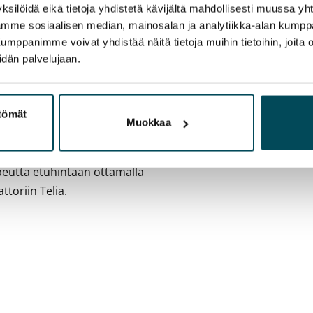
ksilöidä eikä tietoja yhdistetä kävijältä mahdollisesti muussa y
aamme sosiaalisen median, mainosalan ja analytiikka-alan kumppa
sisälly vuokraan
panimme voivat yhdistää näitä tietoja muihin tietoihin, joita olet
idän palvelujaan.
olmii itse sähkösopimuksen.
ttömät
Muokkaa
yy 50 M laajakaistaliittymä. Voit
peutta etuhintaan ottamalla
ttoriin Telia.