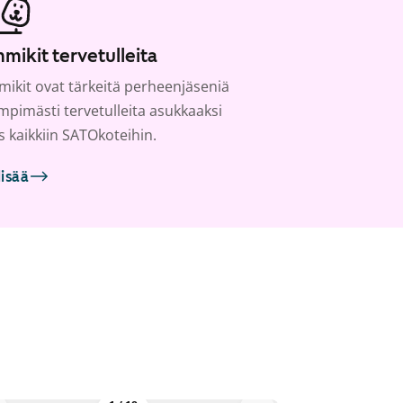
mikit tervetulleita
ikit ovat tärkeitä perheenjäseniä
ämpimästi tervetulleita asukkaaksi
s kaikkiin SATOkoteihin.
lisää