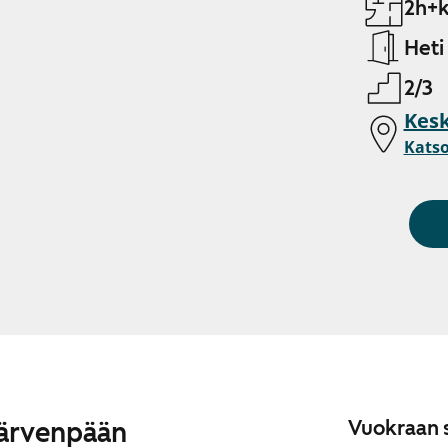
2h+k
Heti
2/3
Kesk
Katso
Järvenpään
Vuokraan s