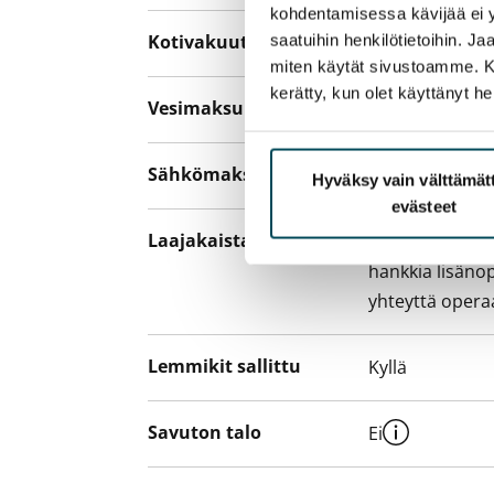
kohdentamisessa kävijää ei y
Kotivakuutus
saatuihin henkilötietoihin. J
Pakollinen, ei 
miten käytät sivustoamme. Kump
kerätty, kun olet käyttänyt he
Vesimaksu
27 €/hlö/kk
Sähkömaksu
Vuokralainen s
Hyväksy vain välttämä
evästeet
Laajakaista
Vuokraan sisält
hankkia lisäno
yhteyttä operaa
Lemmikit sallittu
Kyllä
Savuton talo
Ei