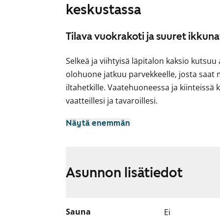
keskustassa
Tilava vuokrakoti ja suuret ikkuna
Selkeä ja viihtyisä läpitalon kaksio kutsuu
olohuone jatkuu parvekkeelle, josta saat
iltahetkille. Vaatehuoneessa ja kiinteissä 
vaatteillesi ja tavaroillesi.
Keittiössä on hyvin säilytys- ja laskutilaa
Näytä enemmän
Liesi sopii monenlaiseen kotikokkailuun.
Kylpyhuone on laatoitettu ja sieltä löytyv
Asunnon lisätiedot
Taloyhtiössä ovat asukkaiden käytössä p
Rentoutumiseen on yhteiset saunatilat. Sä
ja pyöräkellari. Talossa ei ole hissiä.
Sauna
Ei