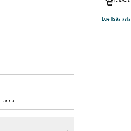
Talosa
emmin paikan päälle!
Lue lisää asi
iitännät