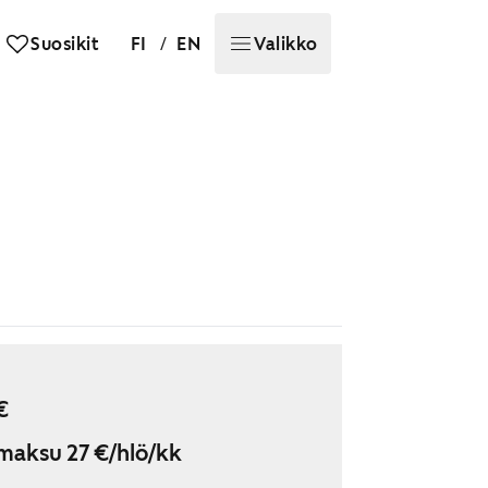
/
Suosikit
FI
EN
Valikko
€
maksu 27 €/hlö/kk