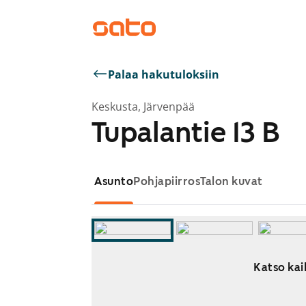
Palaa hakutuloksiin
Keskusta, Järvenpää
Tupalantie 13 B
Asunto
Pohjapiirros
Talon kuvat
Katso kai
Näytetään dia 1 / 9