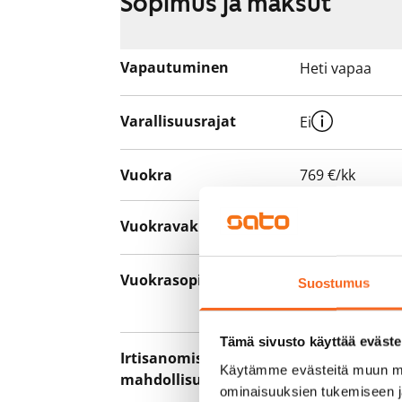
Sopimus ja maksut
Vapautuminen
Heti vapaa
Varallisuusrajat
Ei
Vuokra
769 €/kk
Vuokravakuus
0 €, (yrityksill
Vuokrasopimus
Toistaiseksi v
Suostumus
asumisaika 12 
Tämä sivusto käyttää eväste
Irtisanomis­
12 kk vuokraso
Käytämme evästeitä muun mu
mahdollisuus
sopimussakoll
ominaisuuksien tukemiseen 