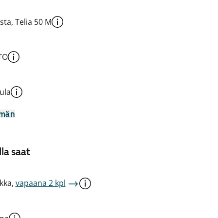
sta, Telia 50 M
TO
ula
mmän
la saat
kka,
vapaana 2 kpl