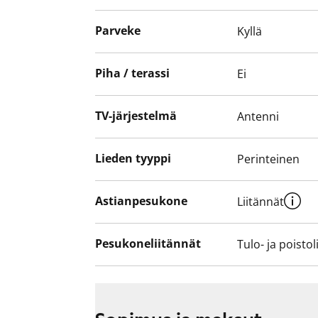
Kiinnostuitko? Tulehan tutustumaan tark
Parveke
Kyllä
Piha / terassi
Ei
TV-järjestelmä
Antenni
Lieden tyyppi
Perinteinen
Astianpesukone
Liitännät
Pesukoneliitännät
Tulo- ja poistol