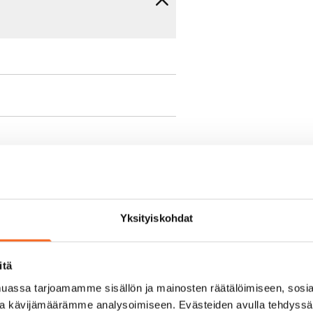
e min. 1 kk vuokra)
oimassa oleva, minimi
Yksityiskohdat
kk
itä
pimuksesta tai
assa tarjoamamme sisällön ja mainosten räätälöimiseen, sosia
a aiemmin
ja kävijämäärämme analysoimiseen. Evästeiden avulla tehdyss