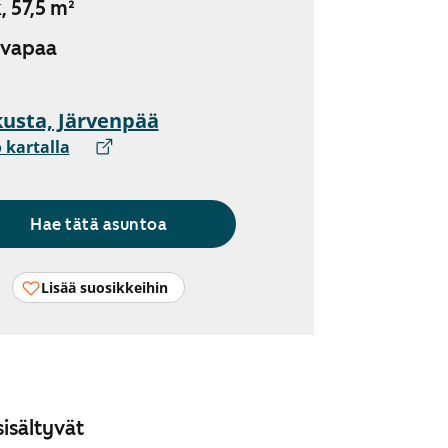
, 57,5 m²
 vapaa
usta, Järvenpää
 kartalla
Hae tätä asuntoa
Lisää suosikkeihin
isältyvät