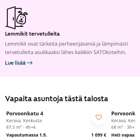
Lemmikit tervetulleita
Lemmikit ovat tärkeitä perheenjäseniä ja lämpimästi
tervetulleita asukkaaksi lähes kaikkiin SATOkoteihin.
Lue lisää
Vapaita asuntoja tästä talosta
1
/
20
Porvoonkatu 4
Porvoonkat
Kerava, Keskusta
Kerava, Kesk
87,5 m² · 4h+k
68 m² · 3h+k
Vapautumassa 1.9.
1 099 €
Heti vapaa