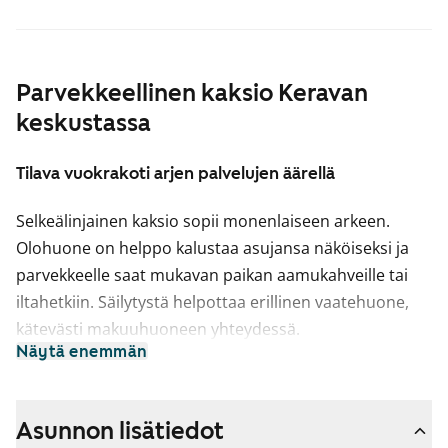
Parvekkeellinen kaksio Keravan
keskustassa
Tilava vuokrakoti arjen palvelujen äärellä
Selkeälinjainen kaksio sopii monenlaiseen arkeen.
Olohuone on helppo kalustaa asujansa näköiseksi ja
parvekkeelle saat mukavan paikan aamukahveille tai
iltahetkiin. Säilytystä helpottaa erillinen vaatehuone,
kätevästi makuuhuoneen yhteydessä.
Näytä enemmän
Keittiö on erillisessä tilassa, ja siellä on helposti
puhtaana pidettävä keraaminen liesi ja reilusti
kaappitilaa. Kylpyhuone on laatoitettu ja siellä on
Asunnon lisätiedot