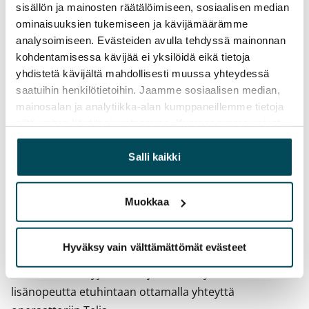
Toistaiseksi voimassa oleva, minimi asumisaika
sisällön ja mainosten räätälöimiseen, sosiaalisen median
12 kk
ominaisuuksien tukemiseen ja kävijämäärämme
analysoimiseen. Evästeiden avulla tehdyssä mainonnan
Irtisanomis­mahdollisuus
kohdentamisessa kävijää ei yksilöidä eikä tietoja
12 kk vuokrasopimuksesta tai sopimussakolla
yhdistetä kävijältä mahdollisesti muussa yhteydessä
aiemmin
saatuihin henkilötietoihin. Jaamme sosiaalisen median,
mainosalan ja analytiikka-alan kumppaneillemme tietoja
Kotivakuutus
siitä, miten käytät sivustoamme. Kumppanimme voivat
Pakollinen, ei sisälly vuokraan
yhdistää näitä tietoja muihin tietoihin, joita olet antanut
heille tai joita on kerätty, kun olet käyttänyt heidän
Salli kaikki
Vesimaksu
palvelujaan.
27 €/hlö/kk
Muokkaa
Sähkömaksu
Vuokralainen solmii itse sähkösopimuksen.
Hyväksy vain välttämättömät evästeet
Laajakaista
Vuokraan sisältyy 50 M laajakaistaliittymä. Voit hankkia
lisänopeutta etuhintaan ottamalla yhteyttä