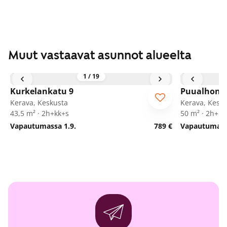
Muut vastaavat asunnot alueelta
1
/
19
Kurkelankatu 9
Puualhonpo
Kerava, Keskusta
Kerava, Kesk
43,5 m² · 2h+kk+s
50 m² · 2h+k
Vapautumassa 1.9.
789 €
Vapautumassa