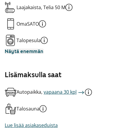
Laajakaista, Telia 50 M
OmaSATO
Talopesula
Näytä enemmän
Lisämaksulla saat
Autopaikka,
vapaana 30 kpl
Talosauna
Lue lisää asiakaseduista