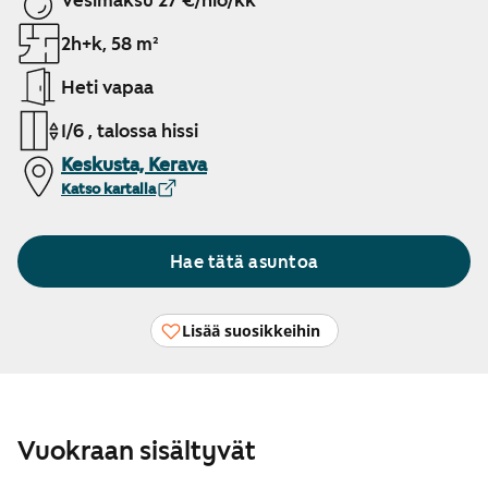
Vesimaksu 27 €/hlö/kk
2h+k, 58 m²
Heti vapaa
1/6 , talossa hissi
Keskusta, Kerava
Katso kartalla
Hae tätä asuntoa
Lisää suosikkeihin
Vuokraan sisältyvät