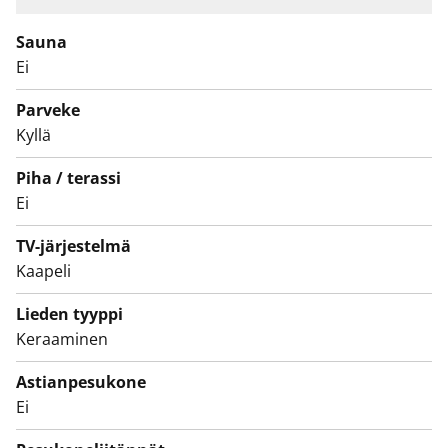
liitännät pyykinpesukoneelle.
Sauna
Talossa on hissi sekä asukkaiden käytössä yhteinen
Ei
saunaosasto, pesutupa ja kuivaushuone. Lisäksi löytyy
ulkoiluvälinevarasto ja huoneistokohtainen
Parveke
irtaimistovarasto. Kiinnostuitko? Tulehan tutustumaan
Kyllä
tarkemmin paikan päälle!
Piha / terassi
Ei
TV-järjestelmä
Kaapeli
Lieden tyyppi
Keraaminen
Astianpesukone
Ei