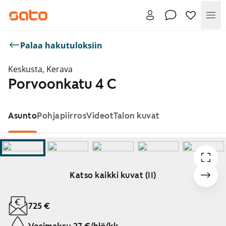
Val
Palaa hakutuloksiin
Keskusta, Kerava
Porvoonkatu 4 C
Asunto
Pohjapiirros
Videot
Talon kuvat
Katso kaikki kuvat (11)
Näytetään dia 1 / 11
725 €