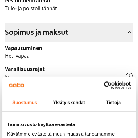
Pesukoneliitännät
Tulo- ja poistoliitännät
Sopimus ja maksut
Vapautuminen
Heti vapaa
Varallisuusrajat
Ei
Vuokra
725 €/kk
Suostumus
Yksityiskohdat
Tietoja
Vuokravakuus
0 €, (yrityksille min. 1 kk vuokra)
Tämä sivusto käyttää evästeitä
Vuokrasopimus
Käytämme evästeitä muun muassa tarjoamamme