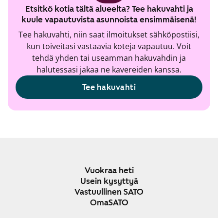
Etsitkö kotia tältä alueelta? Tee hakuvahti ja
kuule vapautuvista asunnoista ensimmäisenä!
Tee hakuvahti, niin saat ilmoitukset sähköpostiisi,
kun toiveitasi vastaavia koteja vapautuu. Voit
tehdä yhden tai useamman hakuvahdin ja
halutessasi jakaa ne kavereiden kanssa.
Tee hakuvahti
Vuokraa heti
Usein kysyttyä
Vastuullinen SATO
OmaSATO