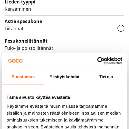
Lieden tyyppi
Keraaminen
Astianpesukone
Liitännät
Pesukoneliitännät
Tulo- ja poistoliitännät
Sopimus ja maksut
Suostumus
Yksityiskohdat
Tietoja
Vapautuminen
Vuokrattu
Tämä sivusto käyttää evästeitä
Varallisuusrajat
Käytämme evästeitä muun muassa tarjoamamme
Ei
sisällön ja mainosten räätälöimiseen, sosiaalisen median
ominaisuuksien tukemiseen ja kävijämäärämme
Vuokra
analysoimiseen. Evästeiden avulla tehdyssä mainonnan