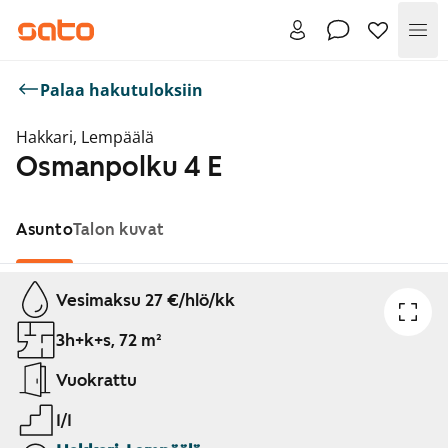
Val
Palaa hakutuloksiin
Hakkari, Lempäälä
Osmanpolku 4 E
Asunto
Talon kuvat
Näytetään dia 1 / 1
Vesimaksu 27 €/hlö/kk
3h+k+s, 72 m²
Vuokrattu
1/1