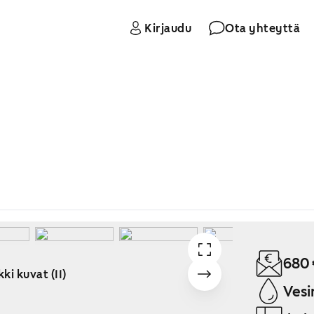
Kirjaudu
Ota yhteyttä
680 
ki kuvat (11)
Vesi