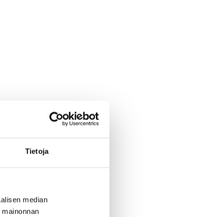
Tietoja
alisen median
ä mainonnan