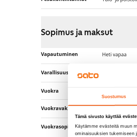
Sopimus ja maksut
Vapautuminen
Heti vapaa
Varallisuusrajat
Ei
Vuokra
680 €/kk
Suostumus
Vuokravakuus
0 €, (yrityksill
Tämä sivusto käyttää eväste
Vuokrasopimus
Käytämme evästeitä muun mu
Toistaiseksi v
ominaisuuksien tukemiseen 
asumisaika 12 