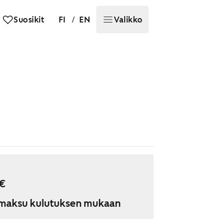
/
Suosikit
FI
EN
Valikko
€
maksu kulutuksen mukaan