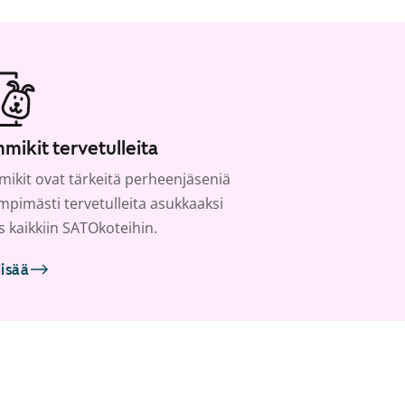
mikit tervetulleita
ikit ovat tärkeitä perheenjäseniä
ämpimästi tervetulleita asukkaaksi
s kaikkiin SATOkoteihin.
lisää