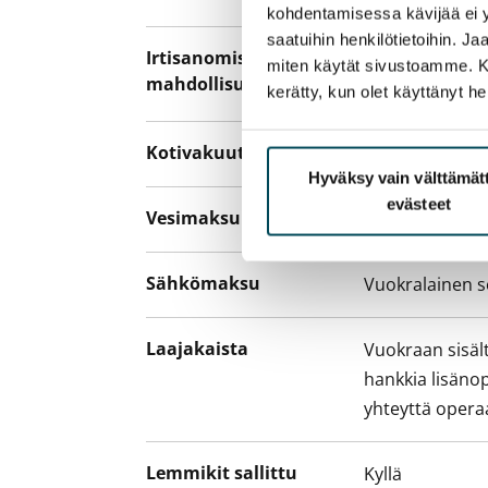
kohdentamisessa kävijää ei y
saatuihin henkilötietoihin. J
Irtisanomis­
12 kk vuokraso
miten käytät sivustoamme. Kump
mahdollisuus
sopimussakoll
kerätty, kun olet käyttänyt he
Kotivakuutus
Pakollinen, ei 
Hyväksy vain välttämä
evästeet
Vesimaksu
Kulutuksen m
Sähkömaksu
Vuokralainen s
Laajakaista
Vuokraan sisält
hankkia lisäno
yhteyttä operaa
Lemmikit sallittu
Kyllä