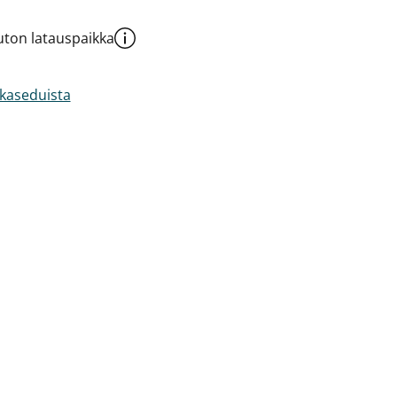
ton latauspaikka
akaseduista