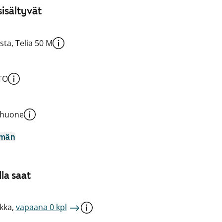
isältyvät
sta, Telia 50 M
TO
shuone
mmän
la saat
kka,
vapaana 0 kpl