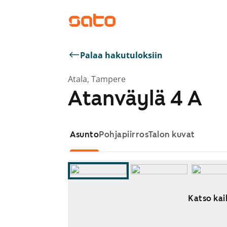
Palaa hakutuloksiin
Atala, Tampere
Atanväylä 4 A
Asunto
Pohjapiirros
Talon kuvat
Katso kaik
Näytetään dia 1 / 11