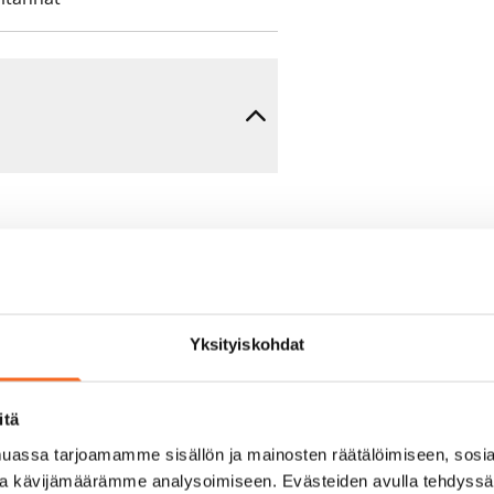
Yksityiskohdat
e min. 1 kk vuokra)
itä
assa tarjoamamme sisällön ja mainosten räätälöimiseen, sosia
oimassa oleva, minimi
ja kävijämäärämme analysoimiseen. Evästeiden avulla tehdyss
kk