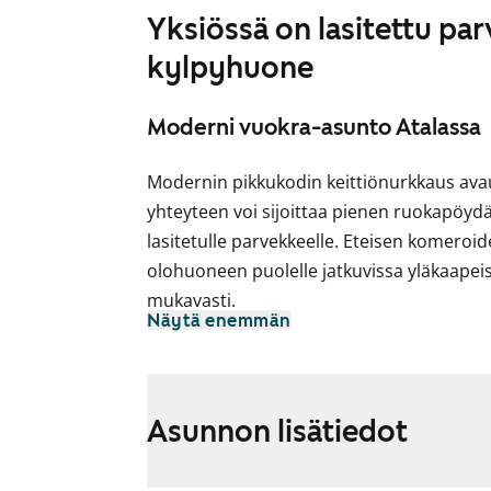
Yksiössä on lasitettu parv
kylpyhuone
Moderni vuokra-asunto Atalassa
Modernin pikkukodin keittiönurkkaus avau
yhteyteen voi sijoittaa pienen ruokapöy
lasitetulle parvekkeelle. Eteisen komeroide
olohuoneen puolelle jatkuvissa yläkaapeis
mukavasti.
Näytä enemmän
Asuintilojen lattiat ovat valkaistun tamme
kaapistojen ovet ovat raikkaan valkoiset ja
on laatoitettu mausteisen keltaisella. T
Asunnon lisätiedot
laminaattia. Varustukseen kuuluu keraami
kylmälaitteet.