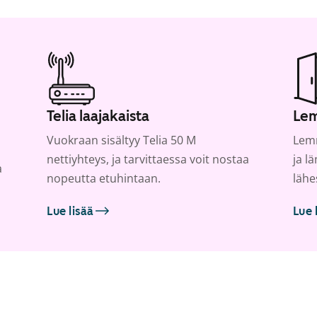
Telia laajakaista
Lem
Vuokraan sisältyy Telia 50 M
Lemm
nettiyhteys, ja tarvittaessa voit nostaa
ja l
a
nopeutta etuhintaan.
lähe
Lue lisää
Lue 