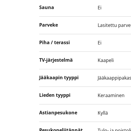
Kokonaan laatoitetun kylpyhuoneen seinät 
Sauna
Ei
keltainen. Kylpyhuoneen kalusteet ovat v
kuivausrummulle on tilavaraus.
Parveke
Lasitettu parv
Asunto ja koko talo pihoineen ovat savutto
tutustumaan paikan päälle!
Piha / terassi
Ei
TV-järjestelmä
Kaapeli
Jääkaapin tyyppi
Jääkaappipakas
Lieden tyyppi
Keraaminen
Astianpesukone
Kyllä
Pesukoneliitännät
Tulo- ja poistol