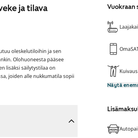
eke ja tilava
Vuokraan s
Laajakai
OmaSA
tuu oleskelutiloihin ja sen
dänkin. Olohuoneesta pääsee
n lisäksi säilytystilaa on
Kuivau
sa, joiden alle nukkumatila sopii
Näytä ene
n sävyistä laminaattia. Keittiön
 ylä- ja alakaappien välinen tila
Lisämaksul
yötaso on vaalean tammen sävyistä
nen liesi, astianpesukone ja
Autopai