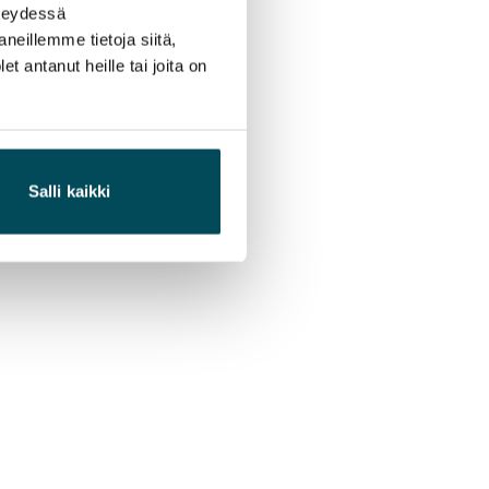
hteydessä
neillemme tietoja siitä,
 antanut heille tai joita on
Salli kaikki