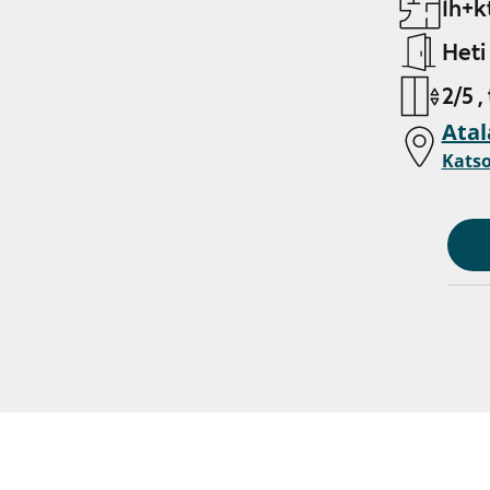
1h+kt
Heti
2/5 ,
Atal
Katso