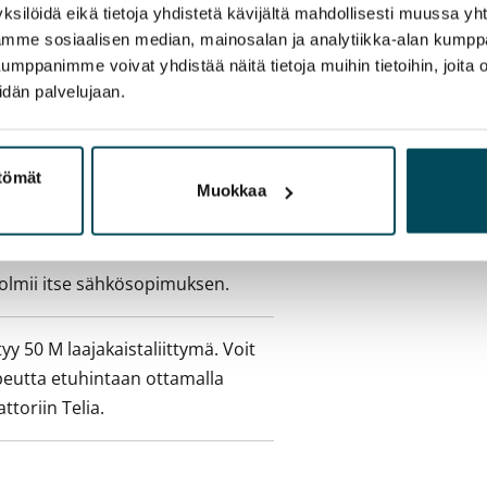
ksilöidä eikä tietoja yhdistetä kävijältä mahdollisesti muussa y
aamme sosiaalisen median, mainosalan ja analytiikka-alan kumppa
pimuksesta tai
panimme voivat yhdistää näitä tietoja muihin tietoihin, joita olet
a aiemmin
idän palvelujaan.
sisälly vuokraan
ttömät
Muokkaa
ukaan
olmii itse sähkösopimuksen.
yy 50 M laajakaistaliittymä. Voit
peutta etuhintaan ottamalla
ttoriin Telia.