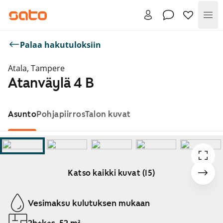
Val
Palaa hakutuloksiin
Atala, Tampere
Atanväylä 4 B
Asunto
Pohjapiirros
Talon kuvat
Katso kaikki kuvat (15)
Näytetään dia 1 / 15
Vesimaksu kulutuksen mukaan