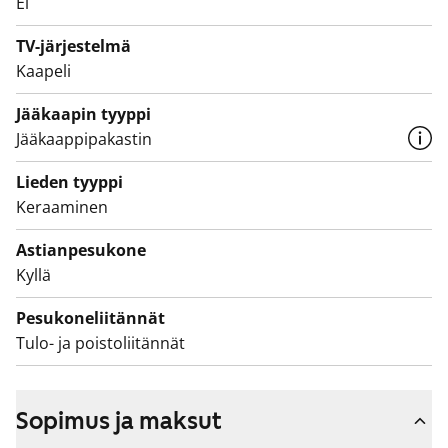
Ei
Tulehan tutustumaan ja katsomaan, olisiko tämä
seuraava elämäsi vuokrakoti!
TV-järjestelmä
Kaapeli
Jääkaapin tyyppi
Jääkaappipakastin
Lieden tyyppi
Keraaminen
Astianpesukone
Kyllä
Pesukoneliitännät
Tulo- ja poistoliitännät
Sopimus ja maksut