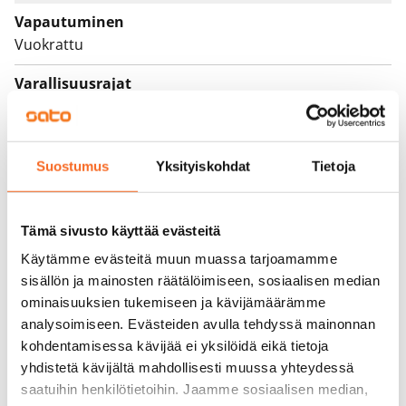
Vapautuminen
Vuokrattu
Varallisuusrajat
Ei
Vuokra
Suostumus
Yksityiskohdat
Tietoja
Vuokravakuus
0 €, (yrityksille min. 1 kk vuokra)
Tämä sivusto käyttää evästeitä
Kotivakuutus
Käytämme evästeitä muun muassa tarjoamamme
Pakollinen, ei sisälly vuokraan
sisällön ja mainosten räätälöimiseen, sosiaalisen median
ominaisuuksien tukemiseen ja kävijämäärämme
Vesimaksu
analysoimiseen. Evästeiden avulla tehdyssä mainonnan
Kulutuksen mukaan
kohdentamisessa kävijää ei yksilöidä eikä tietoja
Sähkömaksu
yhdistetä kävijältä mahdollisesti muussa yhteydessä
Vuokralainen solmii itse sähkösopimuksen.
saatuihin henkilötietoihin. Jaamme sosiaalisen median,