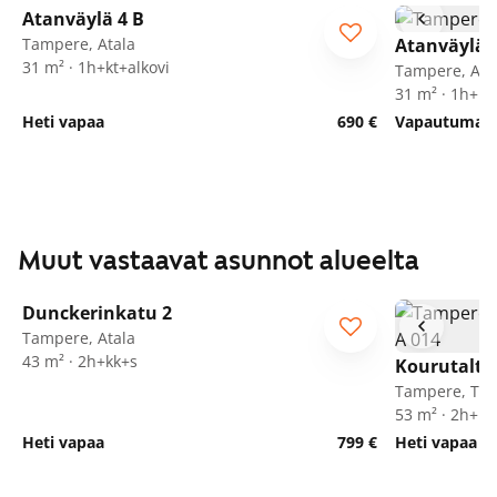
Atanväylä 4 B
Tampere, Atala
Atanväylä 
31 m² · 1h+kt+alkovi
Tampere, Ata
31 m² · 1h+kt
Heti vapaa
690 €
Vapautumassa
Muut vastaavat asunnot alueelta
1
/
22
Dunckerinkatu 2
Tampere, Atala
43 m² · 2h+kk+s
Kourutalta
Tampere, Tak
53 m² · 2h+kk
Heti vapaa
799 €
Heti vapaa