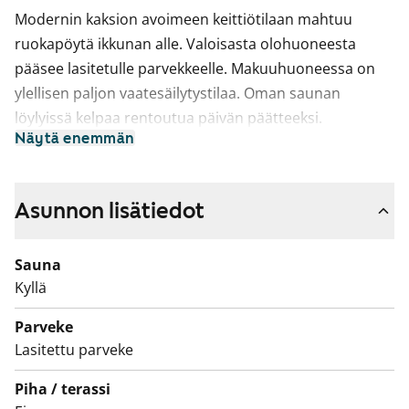
Modernin kaksion avoimeen keittiötilaan mahtuu
ruokapöytä ikkunan alle. Valoisasta olohuoneesta
pääsee lasitetulle parvekkeelle. Makuuhuoneessa on
ylellisen paljon vaatesäilytystilaa. Oman saunan
löylyissä kelpaa rentoutua päivän päätteeksi.
Näytä enemmän
Asuintilojen lattiat ovat valkaistun tammen sävyistä
laminaattia. Keittiön kaapistojen ovet ovat valkoiset ja
ylä- ja alakaappien välinen tila on laatoitettu keltaisella
Asunnon lisätiedot
laatalla. Työtaso on vaalean tammen sävyistä
laminaattia. Varustukseen kuuluu keraaminen liesi,
Sauna
astianpesukone ja kylmälaitteet. Kokonaan laatoitetun
Kyllä
kylpyhuoneen seinät ovat valkoiset ja lattia keltainen.
Parveke
Kylpyhuoneen kalusteet ovat harmaita. Pesukoneelle
Lasitettu parveke
on tilavaraus.
Piha / terassi
Asunto ja koko talo pihoineen ovat savuttomia.