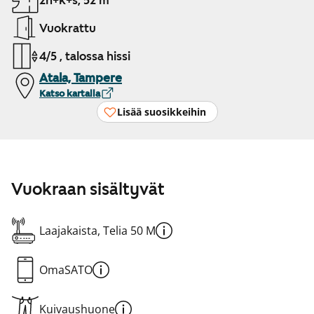
2h+k+s, 52 m²
Vuokrattu
4/5 , talossa hissi
Atala, Tampere
Katso kartalla
Lisää suosikkeihin
Vuokraan sisältyvät
Laajakaista, Telia 50 M
OmaSATO
Kuivaushuone