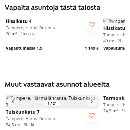
Vapaita asuntoja tästä talosta
1
/
15
Hissikatu 4
Tampere, Härmälänranta
Hissikatu 4
70 m² · 3h+k+s
Tampere, Hä
49 m² · 2h+kt
Vapautumassa 1.9.
1 149 €
Vapautumassa
Muut vastaavat asunnot alueelta
Tarmonkat
1
/
21
Tampere, Hä
74,5 m² · 3h+
Tuiskunkatu 7
Tampere, Härmälänranta
54,5 m² · 3h+kt