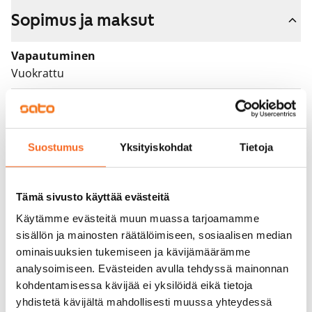
Sopimus ja maksut
Vapautuminen
Vuokrattu
Varallisuusrajat
Ei
Suostumus
Yksityiskohdat
Tietoja
Vuokra
Vuokravakuus
0 €, (yrityksille min. 1 kk vuokra)
Tämä sivusto käyttää evästeitä
Käytämme evästeitä muun muassa tarjoamamme
Kotivakuutus
sisällön ja mainosten räätälöimiseen, sosiaalisen median
Pakollinen, ei sisälly vuokraan
ominaisuuksien tukemiseen ja kävijämäärämme
analysoimiseen. Evästeiden avulla tehdyssä mainonnan
Vesimaksu
kohdentamisessa kävijää ei yksilöidä eikä tietoja
Kulutuksen mukaan
yhdistetä kävijältä mahdollisesti muussa yhteydessä