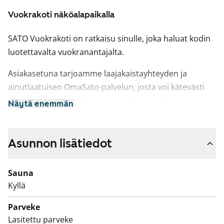
Vuokrakoti näköalapaikalla
SATO Vuokrakoti on ratkaisu sinulle, joka haluat kodin
luotettavalta vuokranantajalta.
Asiakasetuna tarjoamme laajakaistayhteyden ja
ainutlaatuisen OmaSato-palvelun, josta voi kätevästi
tilata lisäpalveluja. Tarjoamme jatkuvasti lisäetuja
Näytä enemmän
asiakkaille ja asiakastapahtumia, jotka ovat
asukkaillemme usein maksuttomia. Lemmikit ovat
meille aina tervetulleita.
Asunnon lisätiedot
Aurinkokalliolla rauhallisella näköalapaikalla 8-
Sauna
kerroksiset tornitalot tähyävät lähes koko alueen ylitse
Kyllä
tarjoten kauniita järvinäkymiä ja viihtyisän, väljän
pihapiirin. Asuntojen pintamateriaalit ovat laadukkaat
Parveke
ja yleisilme vaaleasävyinen. Keittiökaappien ovet ja
Lasitettu parveke