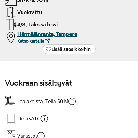
3h+k+s, 70 m²
Vuokrattu
4/8 , talossa hissi
Härmälänranta, Tampere
Katso kartalla
Lisää suosikkeihin
Vuokraan sisältyvät
Laajakaista, Telia 50 M
OmaSATO
Varastot