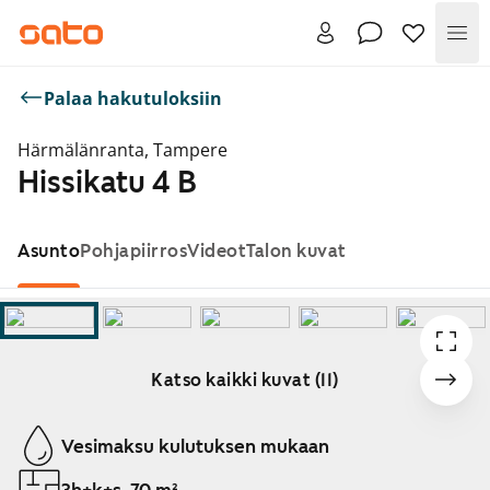
Val
Palaa hakutuloksiin
Härmälänranta, Tampere
Hissikatu 4 B
Asunto
Pohjapiirros
Videot
Talon kuvat
Katso kaikki kuvat (11)
Näytetään dia 1 / 11
Vesimaksu kulutuksen mukaan